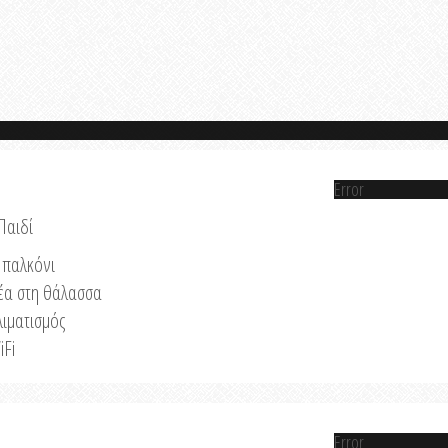
Error
Παιδί
παλκόνι
έα στη θάλασσα
λιματισμός
iFi
Error