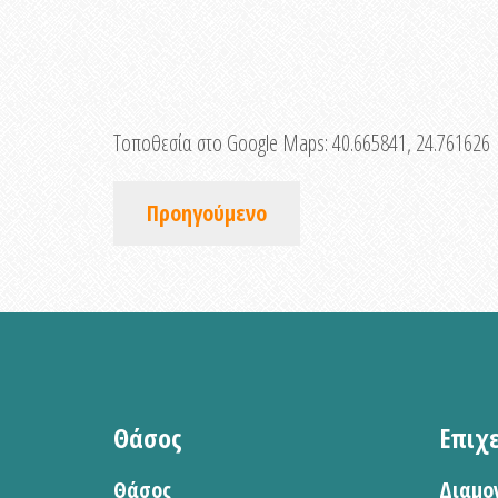
Τοποθεσία στο Google Maps:
40.665841, 24.761626
Προηγούμενο
Θάσος
Επιχ
Θάσος
Διαμο