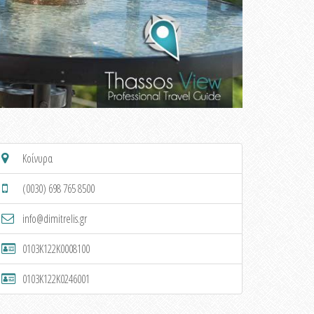
Κοίνυρα
(0030) 698 765 8500
info@dimitrelis.gr
0103K122K0008100
0103K122K0246001