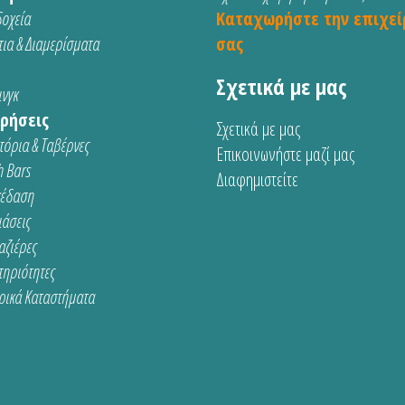
οχεία
Καταχωρήστε την επιχεί
ια & Διαμερίσματα
σας
Σχετικά με μας
νγκ
ρήσεις
Σχετικά με μας
τόρια & Ταβέρνες
Επικοινωνήστε μαζί μας
 Bars
Διαφημιστείτε
κέδαση
ιάσεις
αζιέρες
τηριότητες
ρικά Καταστήματα