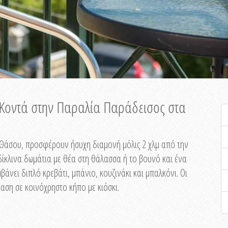
ή Κοντά στην Παραλία Παράδεισος στα
ης Θάσου, προσφέρουν ήσυχη διαμονή μόλις 2 χλμ από την
ίκλινα δωμάτια με θέα στη θάλασσα ή το βουνό και ένα
άνει διπλό κρεβάτι, μπάνιο, κουζινάκι και μπαλκόνι. Οι
αση σε κοινόχρηστο κήπο με κιόσκι.