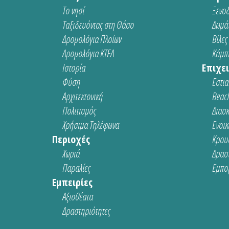
Το νησί
Ξενοδ
Ταξιδευόντας στη Θάσο
Δωμάτ
Δρομολόγια Πλοίων
Βίλες
Δρομολόγια ΚΤΕΛ
Κάμπι
Ιστορία
Επιχει
Φύση
Εστια
Αρχιτεκτονική
Beach
Πολιτισμός
Διασ
Χρήσιμα Τηλέφωνα
Ενοικ
Περιοχές
Κρου
Χωριά
Δρασ
Παραλίες
Εμπο
Εμπειρίες
Αξιοθέατα
Δραστηριότητες