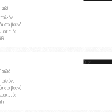
Παιδί
παλκόνι
έα στο βουνό
λιματισμός
iFi
Error
 Παιδιά
παλκόνι
έα στο βουνό
λιματισμός
iFi