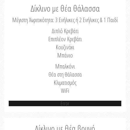
Δίκλινο με θέα θάλασσα
Μέγιστη Χωριτικότητα: 3 Ενήλικες ή 2 Ενήλικες & 1 Παιδί
Διπλό Κρεβάτι
Επιπλέον Κρεβάτι
Κουζινάκι
Μπάνιο
Μπαλκόνι
Θέα στη θάλασσα
Κλιματισμός
WiFi
Error
Δίκλινο με θέα βουνό