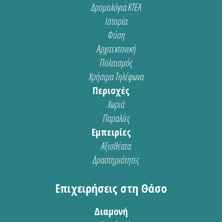
Δρομολόγια ΚΤΕΛ
Ιστορία
Φύση
Αρχιτεκτονική
Πολιτισμός
Χρήσιμα Τηλέφωνα
Περιοχές
Χωριά
Παραλίες
Εμπειρίες
Αξιοθέατα
Δραστηριότητες
Επιχειρήσεις στη Θάσο
Διαμονή