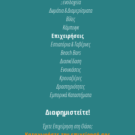
Ξενοδοχεία
Δωμάτια & Διαμερίσματα
Βίλες
Κάμπινγκ
Επιχειρήσεις
Εστιατόρια & Ταβέρνες
Beach Bars
Διασκέδαση
Ενοικιάσεις
Κρουαζιέρες
Δραστηριότητες
Εμπορικά Καταστήματα
Διαφημιστείτε!
Έχετε Επιχείρηση στη Θάσο;
Καταχωρήστε την επιχείρησή σας