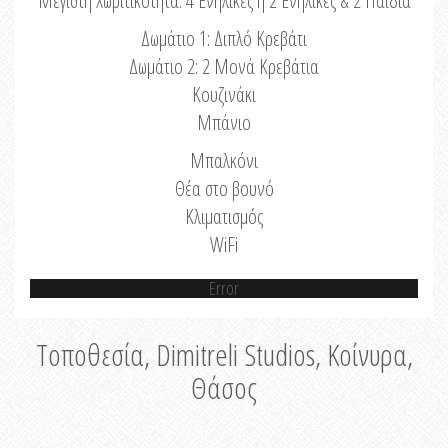
Μέγιστη Χωριτικότητα: 4 Ενήλικες ή 2 Ενήλικες & 2 Παιδιά
Δωμάτιο 1: Διπλό Κρεβάτι
Δωμάτιο 2: 2 Μονά Κρεβάτια
Κουζινάκι
Μπάνιο
Μπαλκόνι
Θέα στο βουνό
Κλιματισμός
WiFi
Error
Τοποθεσία, Dimitreli Studios, Κοίνυρα,
Θάσος