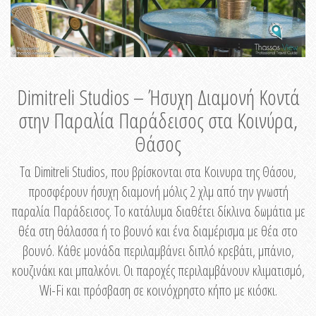
Dimitreli Studios – Ήσυχη Διαμονή Κοντά
στην Παραλία Παράδεισος στα Κοινύρα,
Θάσος
Τα Dimitreli Studios, που βρίσκονται στα Κοινυρα της Θάσου,
προσφέρουν ήσυχη διαμονή μόλις 2 χλμ από την γνωστή
παραλία Παράδεισος. Το κατάλυμα διαθέτει δίκλινα δωμάτια με
θέα στη θάλασσα ή το βουνό και ένα διαμέρισμα με θέα στο
βουνό. Κάθε μονάδα περιλαμβάνει διπλό κρεβάτι, μπάνιο,
κουζινάκι και μπαλκόνι. Οι παροχές περιλαμβάνουν κλιματισμό,
Wi-Fi και πρόσβαση σε κοινόχρηστο κήπο με κιόσκι.