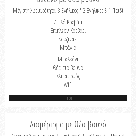
Μέγιστη Χωριτικότητα: 3 Ενήλικες ή 2 Ενήλικες & 1 Παιδί
Διπλό Κρεβάτι
Επιπλέον Κρεβάτι
Κουζινάκι
Μπάνιο
Μπαλκόνι
Θέα στο βουνό
Κλιματισμός
WiFi
Error
Διαμέρισμα με θέα βουνό