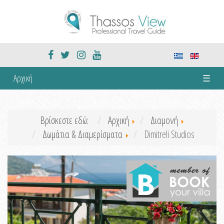
Αρχική
☰
Βρίσκεστε εδώ:
Αρχική
Διαμονή
Δωμάτια & Διαμερίσματα
Dimitreli Studios