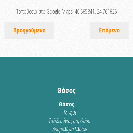
Τοποθεσία στο Google Maps:
40.665841, 24.761626
Προηγούμενο
Επόμενο
Θάσος
Θάσος
Το νησί
Ταξιδευόντας στη Θάσο
Δρομολόγια Πλοίων