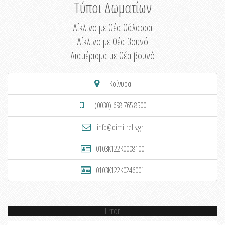
Τύποι Δωματίων
Δίκλινο με θέα θάλασσα
Δίκλινο με θέα βουνό
Διαμέρισμα με θέα βουνό
Κοίνυρα
(0030) 698 765 8500
info@dimitrelis.gr
0103K122K0008100
0103K122K0246001
Error