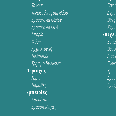
Το νησί
Ξενοδ
Ταξιδευόντας στη Θάσο
Δωμάτ
Δρομολόγια Πλοίων
Βίλες
Δρομολόγια ΚΤΕΛ
Κάμπι
Ιστορία
Επιχει
Φύση
Εστια
Αρχιτεκτονική
Beach
Πολιτισμός
Διασ
Χρήσιμα Τηλέφωνα
Ενοικ
Περιοχές
Κρου
Χωριά
Δρασ
Παραλίες
Εμπο
Εμπειρίες
Αξιοθέατα
Δραστηριότητες