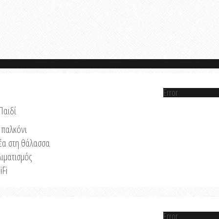
Error
Παιδί
παλκόνι
έα στη θάλασσα
λιματισμός
iFi
Error