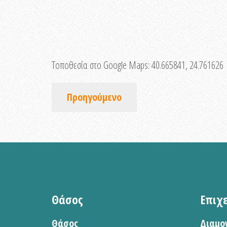
Τοποθεσία στο Google Maps:
40.665841, 24.761626
Προηγούμενο
Θάσος
Επιχ
Θάσος
Διαμο