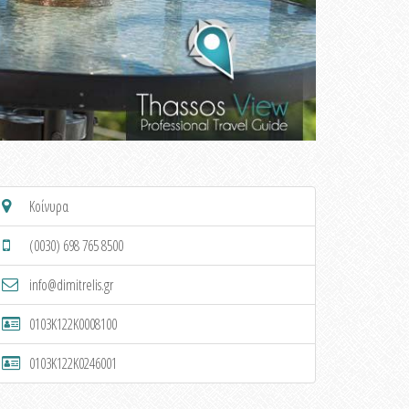
Κοίνυρα
(0030) 698 765 8500
info@dimitrelis.gr
0103K122K0008100
0103K122K0246001