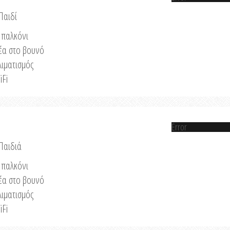
Παιδί
παλκόνι
έα στο βουνό
λιματισμός
iFi
Error
 Παιδιά
παλκόνι
έα στο βουνό
λιματισμός
iFi