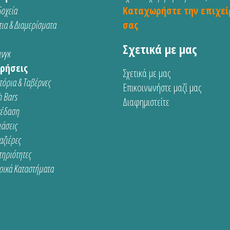
οχεία
Καταχωρήστε την επιχεί
ια & Διαμερίσματα
σας
Σχετικά με μας
νγκ
ρήσεις
Σχετικά με μας
τόρια & Ταβέρνες
Επικοινωνήστε μαζί μας
 Bars
Διαφημιστείτε
κέδαση
ιάσεις
αζιέρες
τηριότητες
ρικά Καταστήματα