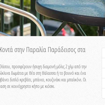
ή Κοντά στην Παραλία Παράδεισος στα
ης Θάσου, προσφέρουν ήσυχη διαμονή μόλις 2 χλμ από την
ίκλινα δωμάτια με θέα στη θάλασσα ή το βουνό και ένα
άνει διπλό κρεβάτι, μπάνιο, κουζινάκι και μπαλκόνι. Οι
αση σε κοινόχρηστο κήπο με κιόσκι.