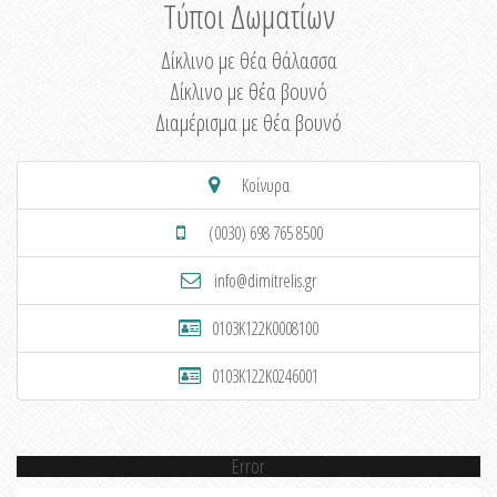
Τύποι Δωματίων
Δίκλινο με θέα θάλασσα
Δίκλινο με θέα βουνό
Διαμέρισμα με θέα βουνό
Κοίνυρα
(0030) 698 765 8500
info@dimitrelis.gr
0103K122K0008100
0103K122K0246001
Error