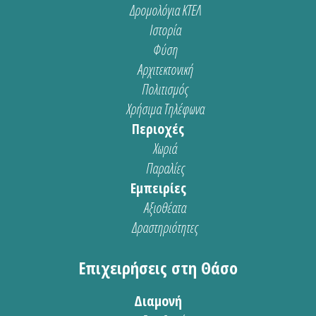
Δρομολόγια ΚΤΕΛ
Ιστορία
Φύση
Αρχιτεκτονική
Πολιτισμός
Χρήσιμα Τηλέφωνα
Περιοχές
Χωριά
Παραλίες
Εμπειρίες
Αξιοθέατα
Δραστηριότητες
Επιχειρήσεις στη Θάσο
Διαμονή