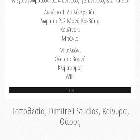
Μέγιστη Χωριτικότητα: 4 Ενήλικες ή 2 Ενήλικες & 2 Παιδιά
Δωμάτιο 1: Διπλό Κρεβάτι
Δωμάτιο 2: 2 Μονά Κρεβάτια
Κουζινάκι
Μπάνιο
Μπαλκόνι
Θέα στο βουνό
Κλιματισμός
WiFi
Error
Τοποθεσία, Dimitreli Studios, Κοίνυρα,
Θάσος