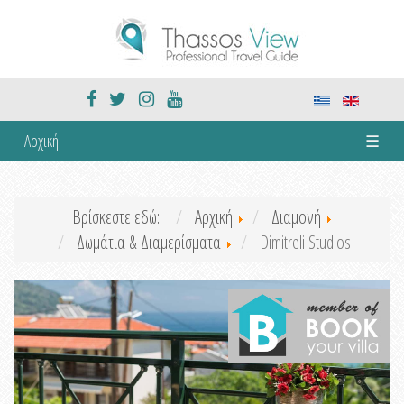
Αρχική
☰
Βρίσκεστε εδώ:
Αρχική
Διαμονή
Δωμάτια & Διαμερίσματα
Dimitreli Studios