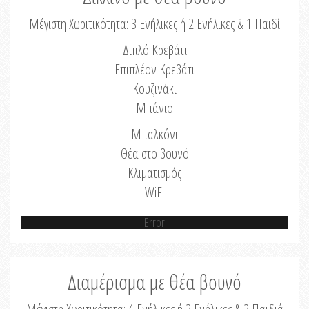
Μέγιστη Χωριτικότητα: 3 Ενήλικες ή 2 Ενήλικες & 1 Παιδί
Διπλό Κρεβάτι
Επιπλέον Κρεβάτι
Κουζινάκι
Μπάνιο
Μπαλκόνι
Θέα στο βουνό
Κλιματισμός
WiFi
Error
Διαμέρισμα με θέα βουνό