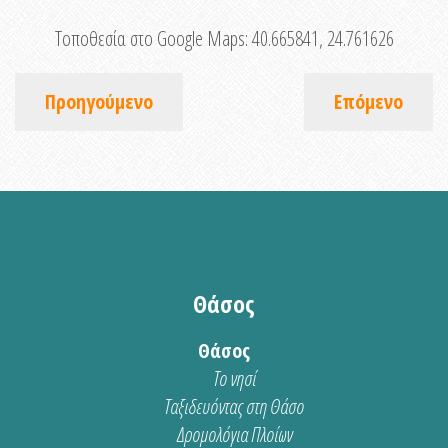
Τοποθεσία στο Google Maps:
40.665841, 24.761626
Προηγούμενο
Επόμενο
Θάσος
Θάσος
Το νησί
Ταξιδευόντας στη Θάσο
Δρομολόγια Πλοίων