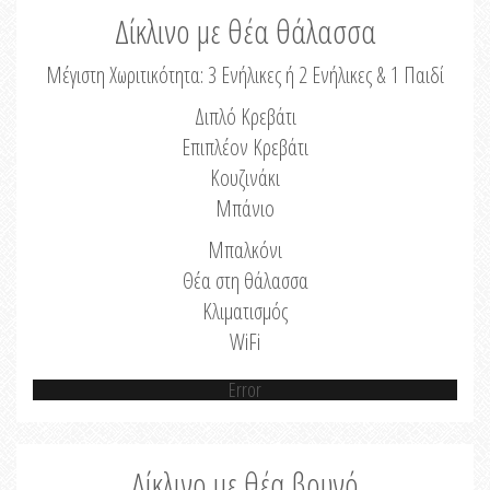
Δίκλινο με θέα θάλασσα
Μέγιστη Χωριτικότητα: 3 Ενήλικες ή 2 Ενήλικες & 1 Παιδί
Διπλό Κρεβάτι
Επιπλέον Κρεβάτι
Κουζινάκι
Μπάνιο
Μπαλκόνι
Θέα στη θάλασσα
Κλιματισμός
WiFi
Error
Δίκλινο με θέα βουνό