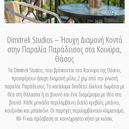
Dimitreli Studios – Ήσυχη Διαμονή Κοντά
στην Παραλία Παράδεισος στα Κοινύρα,
Θάσος
Τα Dimitreli Studios, που βρίσκονται στα Κοινυρα της Θάσου,
προσφέρουν ήσυχη διαμονή μόλις 2 χλμ από την γνωστή
παραλία Παράδεισος. Το κατάλυμα διαθέτει δίκλινα δωμάτια με
θέα στη θάλασσα ή το βουνό και ένα διαμέρισμα με θέα στο
βουνό. Κάθε μονάδα περιλαμβάνει διπλό κρεβάτι, μπάνιο,
κουζινάκι και μπαλκόνι. Οι παροχές περιλαμβάνουν κλιματισμό,
Wi-Fi και πρόσβαση σε κοινόχρηστο κήπο με κιόσκι.