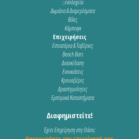
Ξενοδοχεία
Δωμάτια & Διαμερίσματα
Βίλες
Κάμπινγκ
Επιχειρήσεις
Εστιατόρια & Ταβέρνες
Beach Bars
Διασκέδαση
Ενοικιάσεις
Κρουαζιέρες
Δραστηριότητες
Εμπορικά Καταστήματα
Διαφημιστείτε!
Έχετε Επιχείρηση στη Θάσο;
Καταχωρήστε την επιχείρησή σας