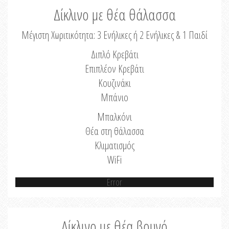
Δίκλινο με θέα θάλασσα
Μέγιστη Χωριτικότητα: 3 Ενήλικες ή 2 Ενήλικες & 1 Παιδί
Διπλό Κρεβάτι
Επιπλέον Κρεβάτι
Κουζινάκι
Μπάνιο
Μπαλκόνι
Θέα στη θάλασσα
Κλιματισμός
WiFi
Error
Δίκλινο με θέα βουνό