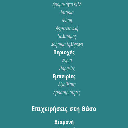
Δρομολόγια ΚΤΕΛ
Ιστορία
Φύση
Αρχιτεκτονική
Πολιτισμός
Χρήσιμα Τηλέφωνα
Περιοχές
Χωριά
Παραλίες
Εμπειρίες
Αξιοθέατα
Δραστηριότητες
Επιχειρήσεις στη Θάσο
Διαμονή