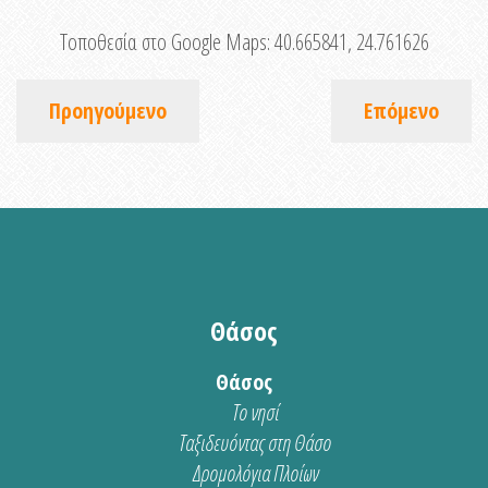
Τοποθεσία στο Google Maps:
40.665841, 24.761626
Προηγούμενο
Επόμενο
Θάσος
Θάσος
Το νησί
Ταξιδευόντας στη Θάσο
Δρομολόγια Πλοίων