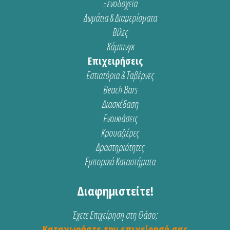
Ξενοδοχεία
Δωμάτια & Διαμερίσματα
Βίλες
Κάμπινγκ
Επιχειρήσεις
Εστιατόρια & Ταβέρνες
Beach Bars
Διασκέδαση
Ενοικιάσεις
Κρουαζιέρες
Δραστηριότητες
Εμπορικά Καταστήματα
Διαφημιστείτε!
Έχετε Επιχείρηση στη Θάσο;
Καταχωρήστε την επιχείρησή σας