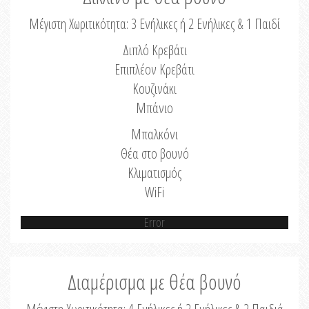
Μέγιστη Χωριτικότητα: 3 Ενήλικες ή 2 Ενήλικες & 1 Παιδί
Διπλό Κρεβάτι
Επιπλέον Κρεβάτι
Κουζινάκι
Μπάνιο
Μπαλκόνι
Θέα στο βουνό
Κλιματισμός
WiFi
Error
Διαμέρισμα με θέα βουνό