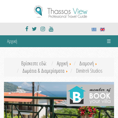
Αρχική
☰
Βρίσκεστε εδώ:
Αρχική
Διαμονή
Δωμάτια & Διαμερίσματα
Dimitreli Studios