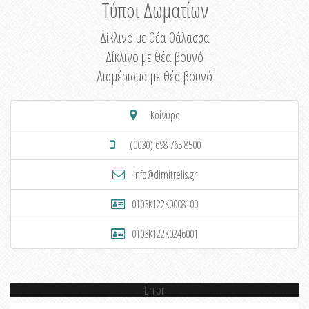
Τύποι Δωματίων
Δίκλινο με θέα θάλασσα
Δίκλινο με θέα βουνό
Διαμέρισμα με θέα βουνό
Κοίνυρα
(0030) 698 765 8500
info@dimitrelis.gr
0103K122K0008100
0103K122K0246001
Error