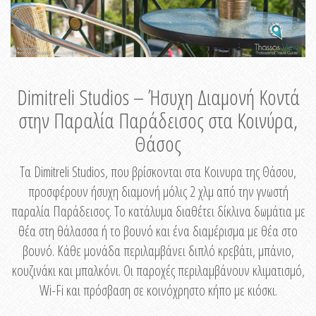
Dimitreli Studios – Ήσυχη Διαμονή Κοντά
στην Παραλία Παράδεισος στα Κοινύρα,
Θάσος
Τα Dimitreli Studios, που βρίσκονται στα Κοινυρα της Θάσου,
προσφέρουν ήσυχη διαμονή μόλις 2 χλμ από την γνωστή
παραλία Παράδεισος. Το κατάλυμα διαθέτει δίκλινα δωμάτια με
θέα στη θάλασσα ή το βουνό και ένα διαμέρισμα με θέα στο
βουνό. Κάθε μονάδα περιλαμβάνει διπλό κρεβάτι, μπάνιο,
κουζινάκι και μπαλκόνι. Οι παροχές περιλαμβάνουν κλιματισμό,
Wi-Fi και πρόσβαση σε κοινόχρηστο κήπο με κιόσκι.