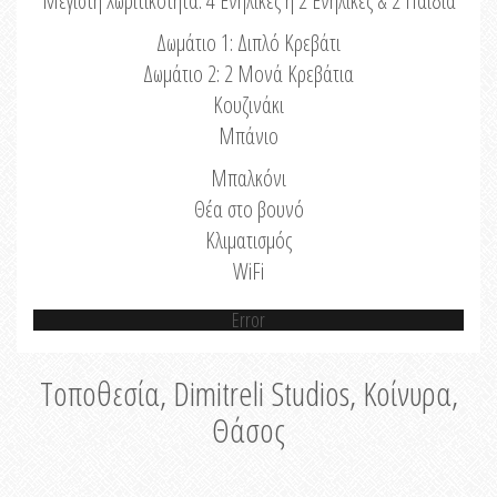
Μέγιστη Χωριτικότητα: 4 Ενήλικες ή 2 Ενήλικες & 2 Παιδιά
Δωμάτιο 1: Διπλό Κρεβάτι
Δωμάτιο 2: 2 Μονά Κρεβάτια
Κουζινάκι
Μπάνιο
Μπαλκόνι
Θέα στο βουνό
Κλιματισμός
WiFi
Error
Τοποθεσία, Dimitreli Studios, Κοίνυρα,
Θάσος