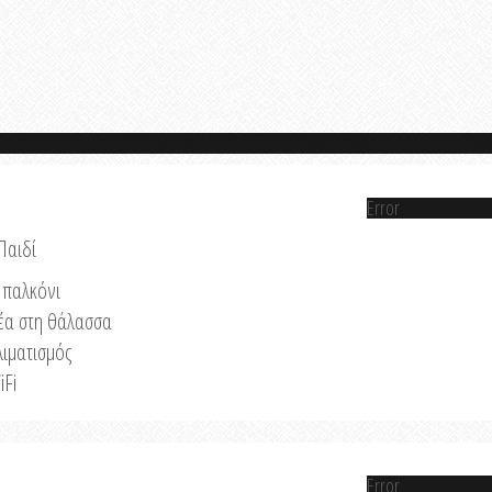
Error
Παιδί
παλκόνι
έα στη θάλασσα
λιματισμός
iFi
Error