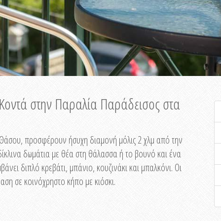
ή Κοντά στην Παραλία Παράδεισος στα
ης Θάσου, προσφέρουν ήσυχη διαμονή μόλις 2 χλμ από την
ίκλινα δωμάτια με θέα στη θάλασσα ή το βουνό και ένα
άνει διπλό κρεβάτι, μπάνιο, κουζινάκι και μπαλκόνι. Οι
αση σε κοινόχρηστο κήπο με κιόσκι.