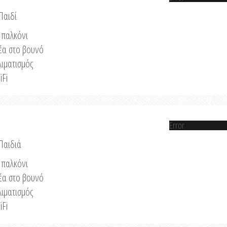
Παιδί
παλκόνι
έα στο βουνό
λιματισμός
iFi
Error
 Παιδιά
παλκόνι
έα στο βουνό
λιματισμός
iFi