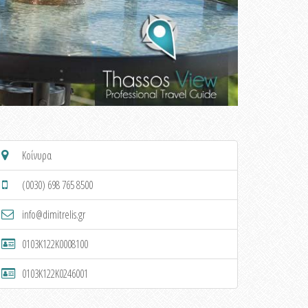
Κοίνυρα
(0030) 698 765 8500
info@dimitrelis.gr
0103K122K0008100
0103K122K0246001