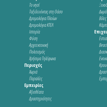
Το νησί
Ξενοδ
Ταξιδευόντας στη Θάσο
Δωμάτ
Δρομολόγια Πλοίων
Βίλες
Δρομολόγια ΚΤΕΛ
Κάμπι
Ιστορία
Επιχει
Φύση
Εστια
Αρχιτεκτονική
Beach
Πολιτισμός
Διασ
Χρήσιμα Τηλέφωνα
Ενοικ
Περιοχές
Κρου
Χωριά
Δρασ
Παραλίες
Εμπο
Εμπειρίες
Αξιοθέατα
Δραστηριότητες