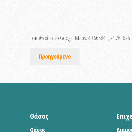
Τοποθεσία στο Google Maps:
40.665841, 24.761626
Προηγούμενο
Θάσος
Επιχ
Θάσος
Διαμο