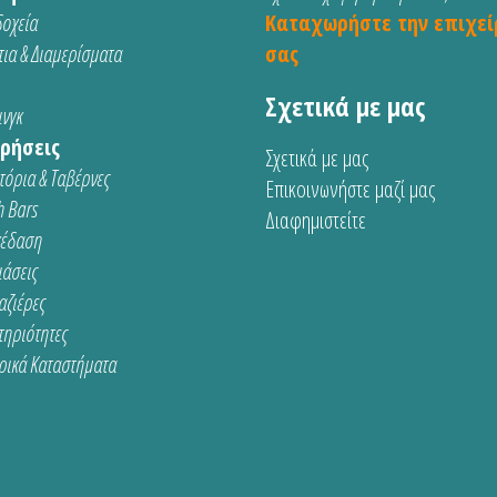
οχεία
Καταχωρήστε την επιχεί
ια & Διαμερίσματα
σας
Σχετικά με μας
νγκ
ρήσεις
Σχετικά με μας
τόρια & Ταβέρνες
Επικοινωνήστε μαζί μας
 Bars
Διαφημιστείτε
κέδαση
ιάσεις
αζιέρες
τηριότητες
ρικά Καταστήματα