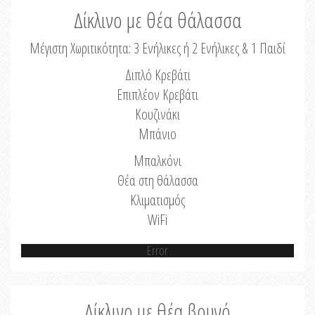
Δίκλινο με θέα θάλασσα
Μέγιστη Χωριτικότητα: 3 Ενήλικες ή 2 Ενήλικες & 1 Παιδί
Διπλό Κρεβάτι
Επιπλέον Κρεβάτι
Κουζινάκι
Μπάνιο
Μπαλκόνι
Θέα στη θάλασσα
Κλιματισμός
WiFi
Error
Δίκλινο με θέα βουνό