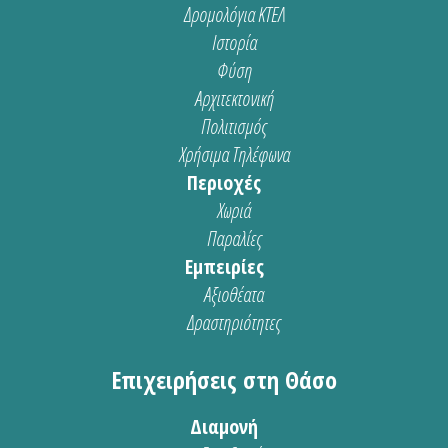
Δρομολόγια ΚΤΕΛ
Ιστορία
Φύση
Αρχιτεκτονική
Πολιτισμός
Χρήσιμα Τηλέφωνα
Περιοχές
Χωριά
Παραλίες
Εμπειρίες
Αξιοθέατα
Δραστηριότητες
Επιχειρήσεις στη Θάσο
Διαμονή