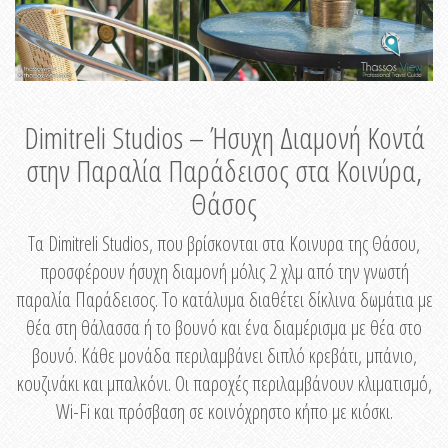
Dimitreli Studios – Ήσυχη Διαμονή Κοντά
στην Παραλία Παράδεισος στα Κοινύρα,
Θάσος
Τα Dimitreli Studios, που βρίσκονται στα Κοινυρα της Θάσου,
προσφέρουν ήσυχη διαμονή μόλις 2 χλμ από την γνωστή
παραλία Παράδεισος. Το κατάλυμα διαθέτει δίκλινα δωμάτια με
θέα στη θάλασσα ή το βουνό και ένα διαμέρισμα με θέα στο
βουνό. Κάθε μονάδα περιλαμβάνει διπλό κρεβάτι, μπάνιο,
κουζινάκι και μπαλκόνι. Οι παροχές περιλαμβάνουν κλιματισμό,
Wi-Fi και πρόσβαση σε κοινόχρηστο κήπο με κιόσκι.