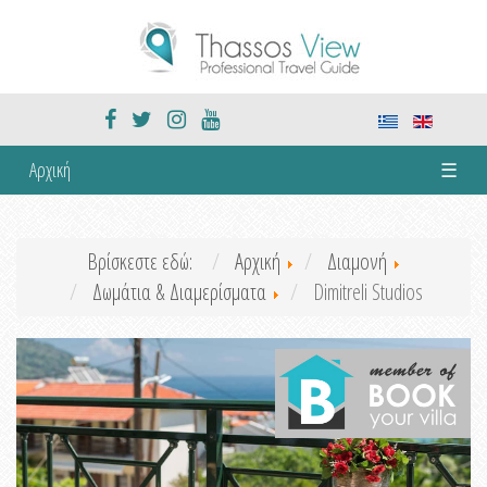
Αρχική
☰
Βρίσκεστε εδώ:
Αρχική
Διαμονή
Δωμάτια & Διαμερίσματα
Dimitreli Studios