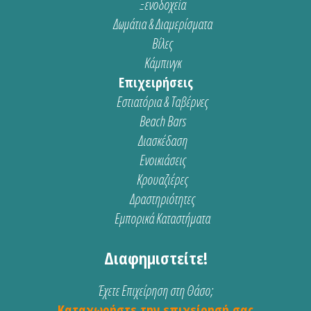
Ξενοδοχεία
Δωμάτια & Διαμερίσματα
Βίλες
Κάμπινγκ
Επιχειρήσεις
Εστιατόρια & Ταβέρνες
Beach Bars
Διασκέδαση
Ενοικιάσεις
Κρουαζιέρες
Δραστηριότητες
Εμπορικά Καταστήματα
Διαφημιστείτε!
Έχετε Επιχείρηση στη Θάσο;
Καταχωρήστε την επιχείρησή σας