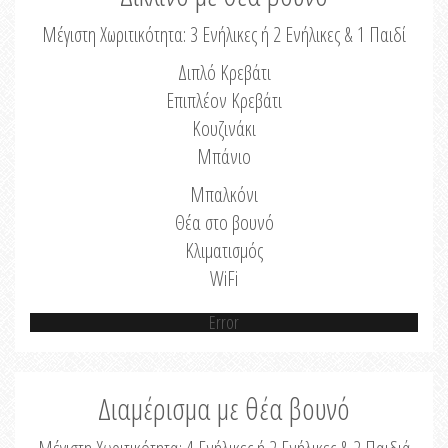
Μέγιστη Χωριτικότητα: 3 Ενήλικες ή 2 Ενήλικες & 1 Παιδί
Διπλό Κρεβάτι
Επιπλέον Κρεβάτι
Κουζινάκι
Μπάνιο
Μπαλκόνι
Θέα στο βουνό
Κλιματισμός
WiFi
Error
Διαμέρισμα με θέα βουνό