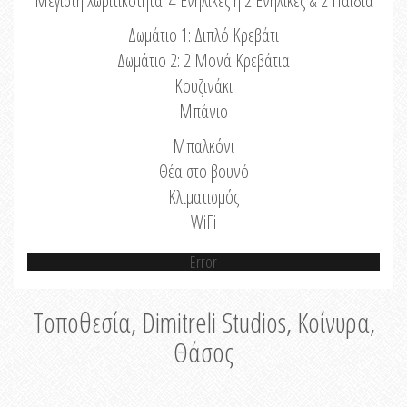
Μέγιστη Χωριτικότητα: 4 Ενήλικες ή 2 Ενήλικες & 2 Παιδιά
Δωμάτιο 1: Διπλό Κρεβάτι
Δωμάτιο 2: 2 Μονά Κρεβάτια
Κουζινάκι
Μπάνιο
Μπαλκόνι
Θέα στο βουνό
Κλιματισμός
WiFi
Error
Τοποθεσία, Dimitreli Studios, Κοίνυρα,
Θάσος