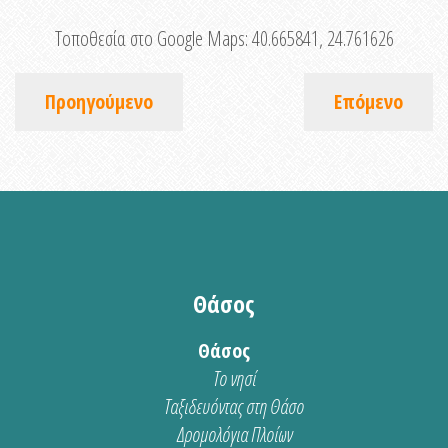
Τοποθεσία στο Google Maps:
40.665841, 24.761626
Προηγούμενο
Επόμενο
Θάσος
Θάσος
Το νησί
Ταξιδευόντας στη Θάσο
Δρομολόγια Πλοίων