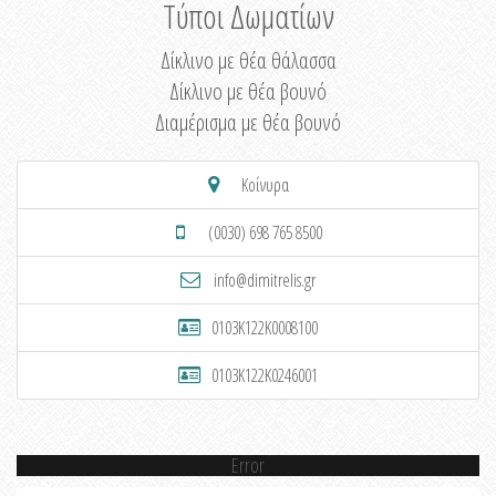
Τύποι Δωματίων
Δίκλινο με θέα θάλασσα
Δίκλινο με θέα βουνό
Διαμέρισμα με θέα βουνό
Κοίνυρα
(0030) 698 765 8500
info@dimitrelis.gr
0103K122K0008100
0103K122K0246001
Error