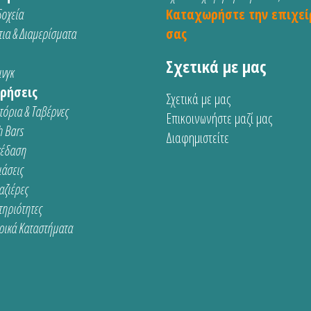
οχεία
Καταχωρήστε την επιχεί
ια & Διαμερίσματα
σας
Σχετικά με μας
νγκ
ρήσεις
Σχετικά με μας
τόρια & Ταβέρνες
Επικοινωνήστε μαζί μας
 Bars
Διαφημιστείτε
κέδαση
ιάσεις
αζιέρες
τηριότητες
ρικά Καταστήματα