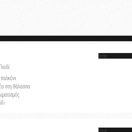
Error
Παιδί
παλκόνι
έα στη θάλασσα
λιματισμός
iFi
Error