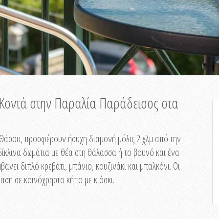
ή Κοντά στην Παραλία Παράδεισος στα
ης Θάσου, προσφέρουν ήσυχη διαμονή μόλις 2 χλμ από την
ίκλινα δωμάτια με θέα στη θάλασσα ή το βουνό και ένα
άνει διπλό κρεβάτι, μπάνιο, κουζινάκι και μπαλκόνι. Οι
αση σε κοινόχρηστο κήπο με κιόσκι.