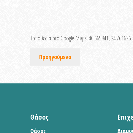
Τοποθεσία στο Google Maps:
40.665841, 24.761626
Προηγούμενο
Θάσος
Επιχ
Θάσος
Διαμο