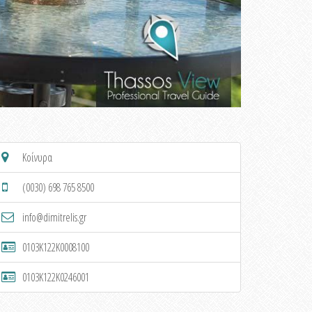
Κοίνυρα
(0030) 698 765 8500
info@dimitrelis.gr
0103K122K0008100
0103K122K0246001