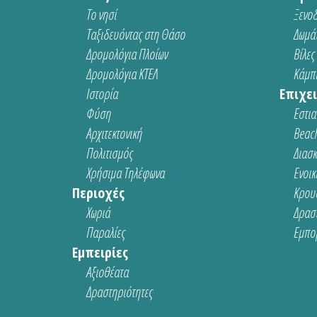
Το νησί
Ξενοδ
Ταξιδευόντας στη Θάσο
Δωμάτ
Δρομολόγια Πλοίων
Βίλες
Δρομολόγια ΚΤΕΛ
Κάμπι
Ιστορία
Επιχει
Φύση
Εστια
Αρχιτεκτονική
Beach
Πολιτισμός
Διασ
Χρήσιμα Τηλέφωνα
Ενοικ
Περιοχές
Κρου
Χωριά
Δρασ
Παραλίες
Εμπο
Εμπειρίες
Αξιοθέατα
Δραστηριότητες