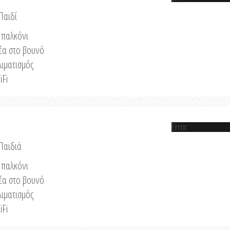
Παιδί
παλκόνι
έα στο βουνό
λιματισμός
iFi
Error
 Παιδιά
παλκόνι
έα στο βουνό
λιματισμός
iFi