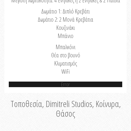
Μέγιστη Χωριτικότητα: 4 Ενήλικες ή 2 Ενήλικες & 2 Παιδιά
Δωμάτιο 1: Διπλό Κρεβάτι
Δωμάτιο 2: 2 Μονά Κρεβάτια
Κουζινάκι
Μπάνιο
Μπαλκόνι
Θέα στο βουνό
Κλιματισμός
WiFi
Error
Τοποθεσία, Dimitreli Studios, Κοίνυρα,
Θάσος