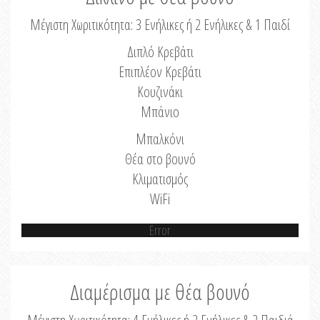
Μέγιστη Χωριτικότητα: 3 Ενήλικες ή 2 Ενήλικες & 1 Παιδί
Διπλό Κρεβάτι
Επιπλέον Κρεβάτι
Κουζινάκι
Μπάνιο
Μπαλκόνι
Θέα στο βουνό
Κλιματισμός
WiFi
Error
Διαμέρισμα με θέα βουνό