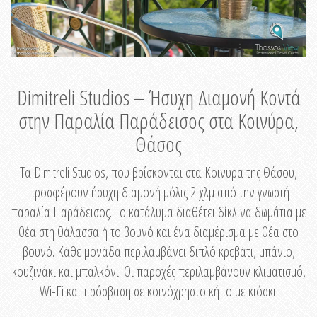
Dimitreli Studios – Ήσυχη Διαμονή Κοντά
στην Παραλία Παράδεισος στα Κοινύρα,
Θάσος
Τα Dimitreli Studios, που βρίσκονται στα Κοινυρα της Θάσου,
προσφέρουν ήσυχη διαμονή μόλις 2 χλμ από την γνωστή
παραλία Παράδεισος. Το κατάλυμα διαθέτει δίκλινα δωμάτια με
θέα στη θάλασσα ή το βουνό και ένα διαμέρισμα με θέα στο
βουνό. Κάθε μονάδα περιλαμβάνει διπλό κρεβάτι, μπάνιο,
κουζινάκι και μπαλκόνι. Οι παροχές περιλαμβάνουν κλιματισμό,
Wi-Fi και πρόσβαση σε κοινόχρηστο κήπο με κιόσκι.