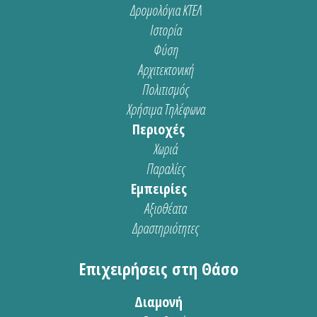
Δρομολόγια ΚΤΕΛ
Ιστορία
Φύση
Αρχιτεκτονική
Πολιτισμός
Χρήσιμα Τηλέφωνα
Περιοχές
Χωριά
Παραλίες
Εμπειρίες
Αξιοθέατα
Δραστηριότητες
Επιχειρήσεις στη Θάσο
Διαμονή