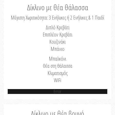
Δίκλινο με θέα θάλασσα
Μέγιστη Χωριτικότητα: 3 Ενήλικες ή 2 Ενήλικες & 1 Παιδί
Διπλό Κρεβάτι
Επιπλέον Κρεβάτι
Κουζινάκι
Μπάνιο
Μπαλκόνι
Θέα στη θάλασσα
Κλιματισμός
WiFi
Error
Δίκλινο με θέα βουνό