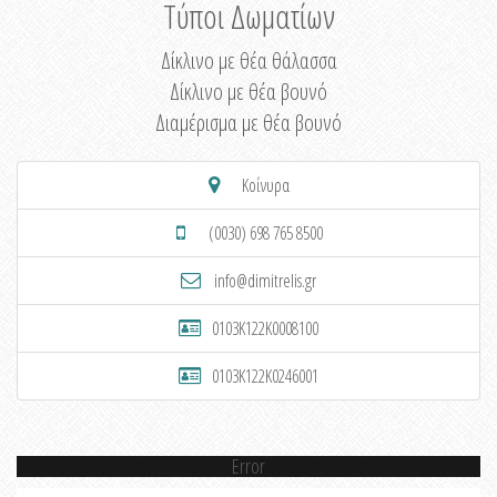
Τύποι Δωματίων
Δίκλινο με θέα θάλασσα
Δίκλινο με θέα βουνό
Διαμέρισμα με θέα βουνό
Κοίνυρα
(0030) 698 765 8500
info@dimitrelis.gr
0103K122K0008100
0103K122K0246001
Error