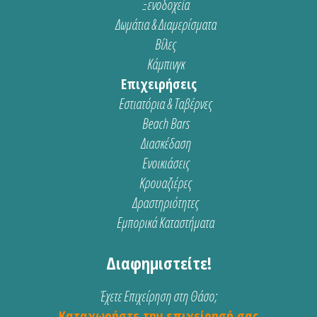
Ξενοδοχεία
Δωμάτια & Διαμερίσματα
Βίλες
Κάμπινγκ
Επιχειρήσεις
Εστιατόρια & Ταβέρνες
Beach Bars
Διασκέδαση
Ενοικιάσεις
Κρουαζιέρες
Δραστηριότητες
Εμπορικά Καταστήματα
Διαφημιστείτε!
Έχετε Επιχείρηση στη Θάσο;
Καταχωρήστε την επιχείρησή σας