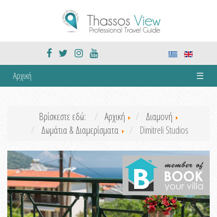
Αρχική
☰
Βρίσκεστε εδώ:
Αρχική
Διαμονή
Δωμάτια & Διαμερίσματα
Dimitreli Studios