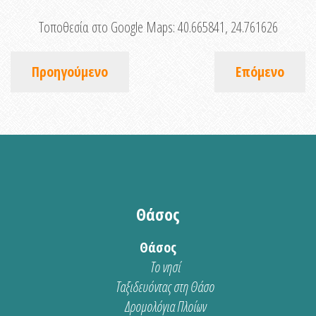
Τοποθεσία στο Google Maps:
40.665841, 24.761626
Προηγούμενο
Επόμενο
Θάσος
Θάσος
Το νησί
Ταξιδευόντας στη Θάσο
Δρομολόγια Πλοίων