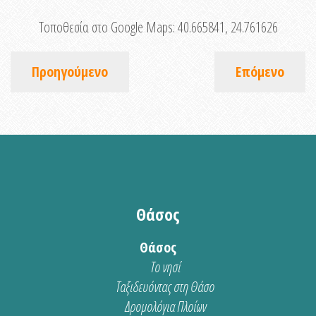
Τοποθεσία στο Google Maps:
40.665841, 24.761626
Προηγούμενο
Επόμενο
Θάσος
Θάσος
Το νησί
Ταξιδευόντας στη Θάσο
Δρομολόγια Πλοίων