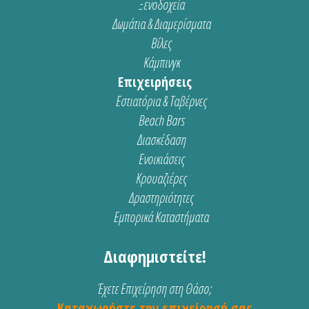
Ξενοδοχεία
Δωμάτια & Διαμερίσματα
Βίλες
Κάμπινγκ
Επιχειρήσεις
Εστιατόρια & Ταβέρνες
Beach Bars
Διασκέδαση
Ενοικιάσεις
Κρουαζιέρες
Δραστηριότητες
Εμπορικά Καταστήματα
Διαφημιστείτε!
Έχετε Επιχείρηση στη Θάσο;
Καταχωρήστε την επιχείρησή σας