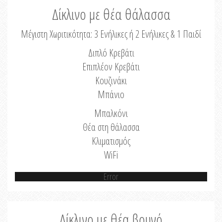
Δίκλινο με θέα θάλασσα
Μέγιστη Χωριτικότητα: 3 Ενήλικες ή 2 Ενήλικες & 1 Παιδί
Διπλό Κρεβάτι
Επιπλέον Κρεβάτι
Κουζινάκι
Μπάνιο
Μπαλκόνι
Θέα στη θάλασσα
Κλιματισμός
WiFi
Error
Δίκλινο με θέα βουνό