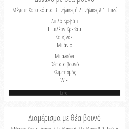
Μέγιστη Χωριτικότητα: 3 Ενήλικες ή 2 Ενήλικες & 1 Παιδί
Διπλό Κρεβάτι
Επιπλέον Κρεβάτι
Κουζινάκι
Μπάνιο
Μπαλκόνι
Θέα στο βουνό
Κλιματισμός
WiFi
Error
Διαμέρισμα με θέα βουνό