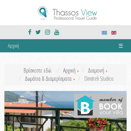
Αρχική
☰
Βρίσκεστε εδώ:
Αρχική
Διαμονή
Δωμάτια & Διαμερίσματα
Dimitreli Studios