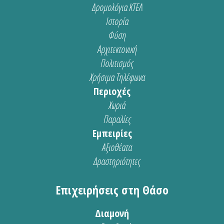
Δρομολόγια ΚΤΕΛ
Ιστορία
Φύση
Αρχιτεκτονική
Πολιτισμός
Χρήσιμα Τηλέφωνα
Περιοχές
Χωριά
Παραλίες
Εμπειρίες
Αξιοθέατα
Δραστηριότητες
Επιχειρήσεις στη Θάσο
Διαμονή