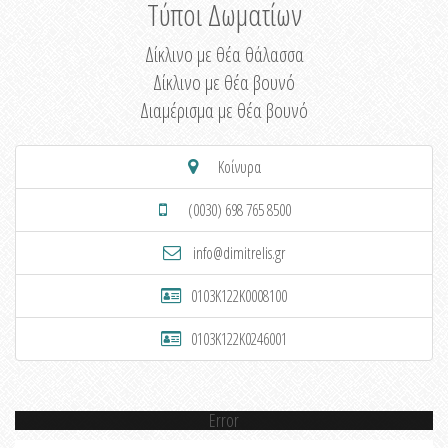
Τύποι Δωματίων
Δίκλινο με θέα θάλασσα
Δίκλινο με θέα βουνό
Διαμέρισμα με θέα βουνό
Κοίνυρα
(0030) 698 765 8500
info@dimitrelis.gr
0103K122K0008100
0103K122K0246001
Error