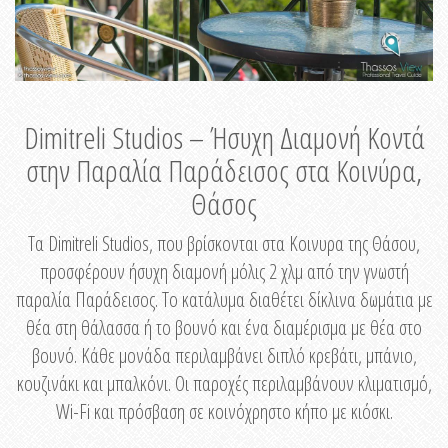
Dimitreli Studios – Ήσυχη Διαμονή Κοντά
στην Παραλία Παράδεισος στα Κοινύρα,
Θάσος
Τα Dimitreli Studios, που βρίσκονται στα Κοινυρα της Θάσου,
προσφέρουν ήσυχη διαμονή μόλις 2 χλμ από την γνωστή
παραλία Παράδεισος. Το κατάλυμα διαθέτει δίκλινα δωμάτια με
θέα στη θάλασσα ή το βουνό και ένα διαμέρισμα με θέα στο
βουνό. Κάθε μονάδα περιλαμβάνει διπλό κρεβάτι, μπάνιο,
κουζινάκι και μπαλκόνι. Οι παροχές περιλαμβάνουν κλιματισμό,
Wi-Fi και πρόσβαση σε κοινόχρηστο κήπο με κιόσκι.