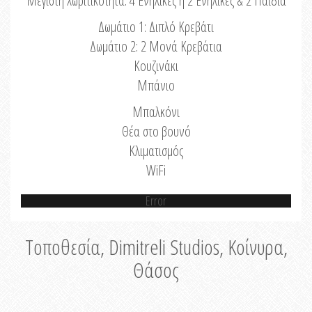
Μέγιστη Χωριτικότητα: 4 Ενήλικες ή 2 Ενήλικες & 2 Παιδιά
Δωμάτιο 1: Διπλό Κρεβάτι
Δωμάτιο 2: 2 Μονά Κρεβάτια
Κουζινάκι
Μπάνιο
Μπαλκόνι
Θέα στο βουνό
Κλιματισμός
WiFi
Error
Τοποθεσία, Dimitreli Studios, Κοίνυρα,
Θάσος