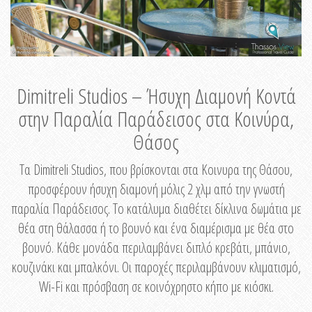
Dimitreli Studios – Ήσυχη Διαμονή Κοντά
στην Παραλία Παράδεισος στα Κοινύρα,
Θάσος
Τα Dimitreli Studios, που βρίσκονται στα Κοινυρα της Θάσου,
προσφέρουν ήσυχη διαμονή μόλις 2 χλμ από την γνωστή
παραλία Παράδεισος. Το κατάλυμα διαθέτει δίκλινα δωμάτια με
θέα στη θάλασσα ή το βουνό και ένα διαμέρισμα με θέα στο
βουνό. Κάθε μονάδα περιλαμβάνει διπλό κρεβάτι, μπάνιο,
κουζινάκι και μπαλκόνι. Οι παροχές περιλαμβάνουν κλιματισμό,
Wi-Fi και πρόσβαση σε κοινόχρηστο κήπο με κιόσκι.