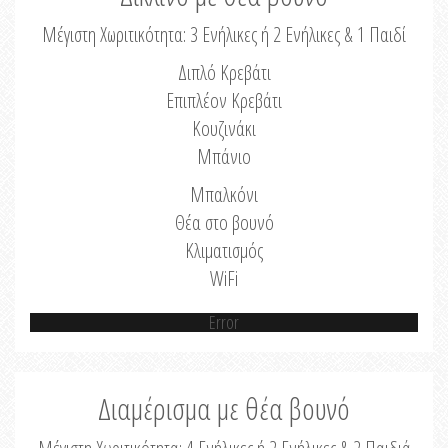
Μέγιστη Χωριτικότητα: 3 Ενήλικες ή 2 Ενήλικες & 1 Παιδί
Διπλό Κρεβάτι
Επιπλέον Κρεβάτι
Κουζινάκι
Μπάνιο
Μπαλκόνι
Θέα στο βουνό
Κλιματισμός
WiFi
Error
Διαμέρισμα με θέα βουνό