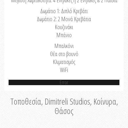
Μέγιστη Χωριτικότητα: 4 Ενήλικες ή 2 Ενήλικες & 2 Παιδιά
Δωμάτιο 1: Διπλό Κρεβάτι
Δωμάτιο 2: 2 Μονά Κρεβάτια
Κουζινάκι
Μπάνιο
Μπαλκόνι
Θέα στο βουνό
Κλιματισμός
WiFi
Error
Τοποθεσία, Dimitreli Studios, Κοίνυρα,
Θάσος