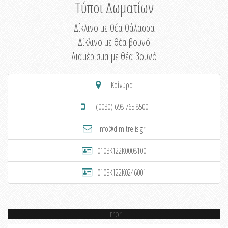
Τύποι Δωματίων
Δίκλινο με θέα θάλασσα
Δίκλινο με θέα βουνό
Διαμέρισμα με θέα βουνό
Κοίνυρα
(0030) 698 765 8500
info@dimitrelis.gr
0103K122K0008100
0103K122K0246001
Error