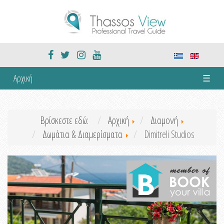
Αρχική
☰
Βρίσκεστε εδώ:
Αρχική
Διαμονή
Δωμάτια & Διαμερίσματα
Dimitreli Studios