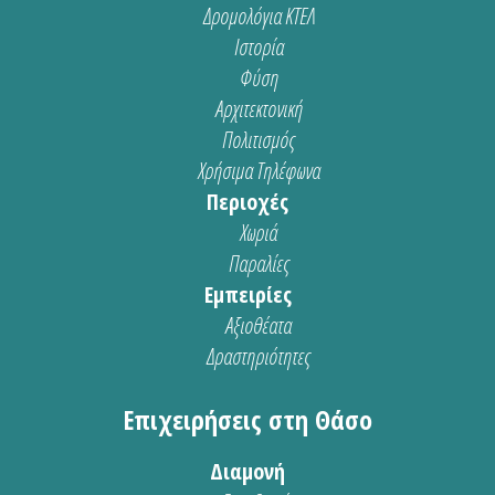
Δρομολόγια ΚΤΕΛ
Ιστορία
Φύση
Αρχιτεκτονική
Πολιτισμός
Χρήσιμα Τηλέφωνα
Περιοχές
Χωριά
Παραλίες
Εμπειρίες
Αξιοθέατα
Δραστηριότητες
Επιχειρήσεις στη Θάσο
Διαμονή