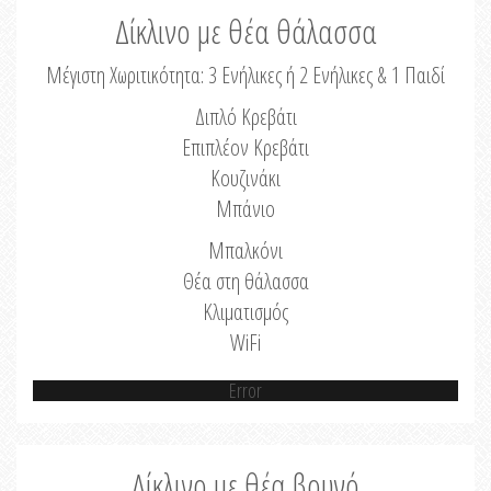
Δίκλινο με θέα θάλασσα
Μέγιστη Χωριτικότητα: 3 Ενήλικες ή 2 Ενήλικες & 1 Παιδί
Διπλό Κρεβάτι
Επιπλέον Κρεβάτι
Κουζινάκι
Μπάνιο
Μπαλκόνι
Θέα στη θάλασσα
Κλιματισμός
WiFi
Error
Δίκλινο με θέα βουνό