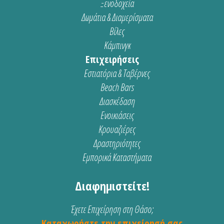
Ξενοδοχεία
Δωμάτια & Διαμερίσματα
Βίλες
Κάμπινγκ
Επιχειρήσεις
Εστιατόρια & Ταβέρνες
Beach Bars
Διασκέδαση
Ενοικιάσεις
Κρουαζιέρες
Δραστηριότητες
Εμπορικά Καταστήματα
Διαφημιστείτε!
Έχετε Επιχείρηση στη Θάσο;
Καταχωρήστε την επιχείρησή σας