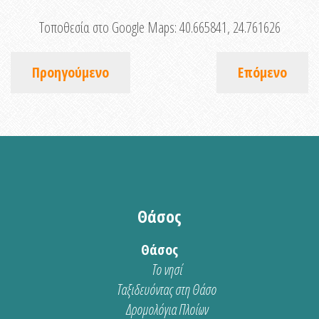
Τοποθεσία στο Google Maps:
40.665841, 24.761626
Προηγούμενο
Επόμενο
Θάσος
Θάσος
Το νησί
Ταξιδευόντας στη Θάσο
Δρομολόγια Πλοίων