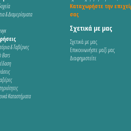
οχεία
Καταχωρήστε την επιχεί
ια & Διαμερίσματα
σας
Σχετικά με μας
νγκ
ρήσεις
Σχετικά με μας
τόρια & Ταβέρνες
Επικοινωνήστε μαζί μας
 Bars
Διαφημιστείτε
κέδαση
ιάσεις
αζιέρες
τηριότητες
ρικά Καταστήματα