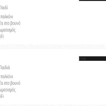
Παιδί
παλκόνι
έα στο βουνό
λιματισμός
iFi
Error
 Παιδιά
παλκόνι
έα στο βουνό
λιματισμός
iFi