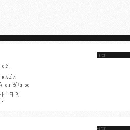
Error
Παιδί
παλκόνι
έα στη θάλασσα
λιματισμός
iFi
Error