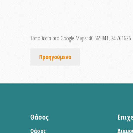
Τοποθεσία στο Google Maps:
40.665841, 24.761626
Προηγούμενο
Θάσος
Επιχ
Θάσος
Διαμο