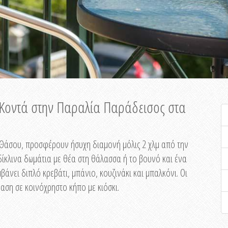
ή Κοντά στην Παραλία Παράδεισος στα
ης Θάσου, προσφέρουν ήσυχη διαμονή μόλις 2 χλμ από την
ίκλινα δωμάτια με θέα στη θάλασσα ή το βουνό και ένα
άνει διπλό κρεβάτι, μπάνιο, κουζινάκι και μπαλκόνι. Οι
αση σε κοινόχρηστο κήπο με κιόσκι.