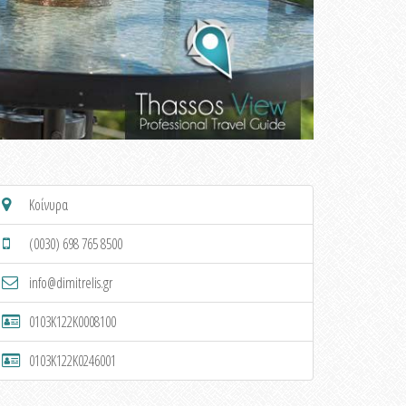
Κοίνυρα
(0030) 698 765 8500
info@dimitrelis.gr
0103K122K0008100
0103K122K0246001