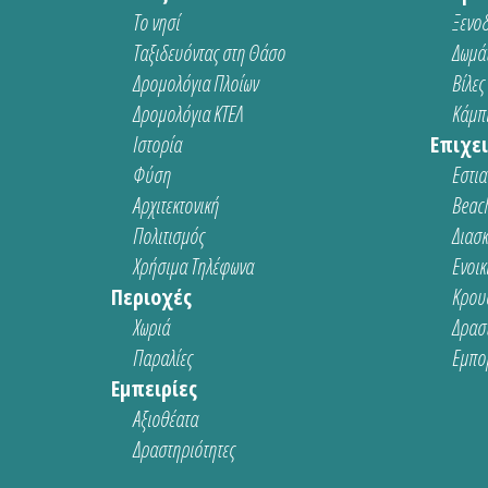
Το νησί
Ξενοδ
Ταξιδευόντας στη Θάσο
Δωμάτ
Δρομολόγια Πλοίων
Βίλες
Δρομολόγια ΚΤΕΛ
Κάμπι
Ιστορία
Επιχει
Φύση
Εστια
Αρχιτεκτονική
Beach
Πολιτισμός
Διασ
Χρήσιμα Τηλέφωνα
Ενοικ
Περιοχές
Κρου
Χωριά
Δρασ
Παραλίες
Εμπο
Εμπειρίες
Αξιοθέατα
Δραστηριότητες