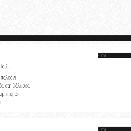
Error
Παιδί
παλκόνι
έα στη θάλασσα
λιματισμός
iFi
Error