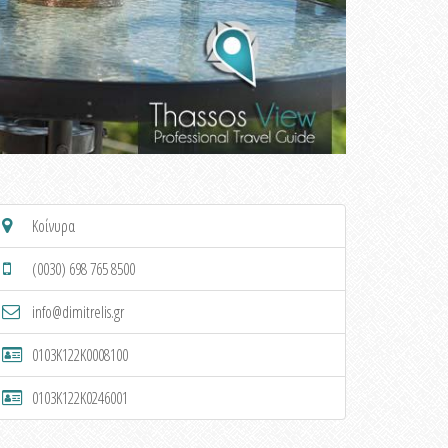
Κοίνυρα
(0030) 698 765 8500
info@dimitrelis.gr
0103K122K0008100
0103K122K0246001