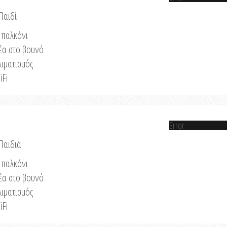
Παιδί
παλκόνι
έα στο βουνό
λιματισμός
iFi
Error
 Παιδιά
παλκόνι
έα στο βουνό
λιματισμός
iFi