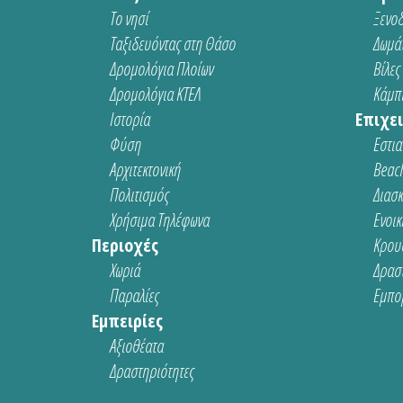
Το νησί
Ξενοδ
Ταξιδευόντας στη Θάσο
Δωμάτ
Δρομολόγια Πλοίων
Βίλες
Δρομολόγια ΚΤΕΛ
Κάμπι
Ιστορία
Επιχει
Φύση
Εστια
Αρχιτεκτονική
Beach
Πολιτισμός
Διασ
Χρήσιμα Τηλέφωνα
Ενοικ
Περιοχές
Κρου
Χωριά
Δρασ
Παραλίες
Εμπο
Εμπειρίες
Αξιοθέατα
Δραστηριότητες