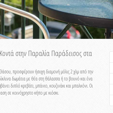
ή Κοντά στην Παραλία Παράδεισος στα
ης Θάσου, προσφέρουν ήσυχη διαμονή μόλις 2 χλμ από την
ίκλινα δωμάτια με θέα στη θάλασσα ή το βουνό και ένα
άνει διπλό κρεβάτι, μπάνιο, κουζινάκι και μπαλκόνι. Οι
αση σε κοινόχρηστο κήπο με κιόσκι.