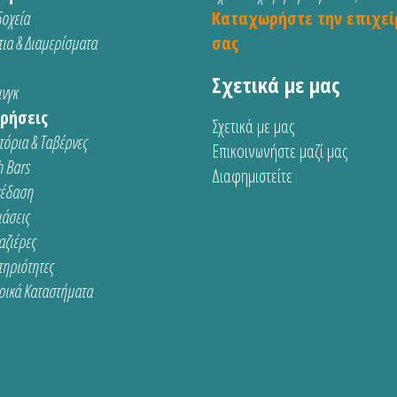
οχεία
Καταχωρήστε την επιχεί
ια & Διαμερίσματα
σας
Σχετικά με μας
νγκ
ρήσεις
Σχετικά με μας
τόρια & Ταβέρνες
Επικοινωνήστε μαζί μας
 Bars
Διαφημιστείτε
κέδαση
ιάσεις
αζιέρες
τηριότητες
ρικά Καταστήματα