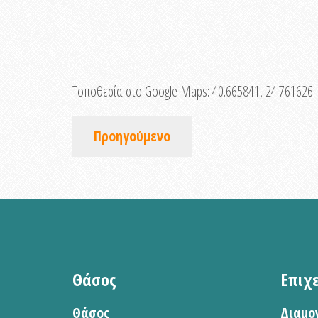
Τοποθεσία στο Google Maps:
40.665841, 24.761626
Προηγούμενο
Θάσος
Επιχ
Θάσος
Διαμο