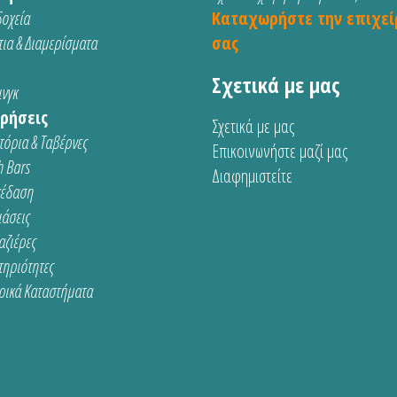
οχεία
Καταχωρήστε την επιχεί
ια & Διαμερίσματα
σας
Σχετικά με μας
νγκ
ρήσεις
Σχετικά με μας
τόρια & Ταβέρνες
Επικοινωνήστε μαζί μας
 Bars
Διαφημιστείτε
κέδαση
ιάσεις
αζιέρες
τηριότητες
ρικά Καταστήματα