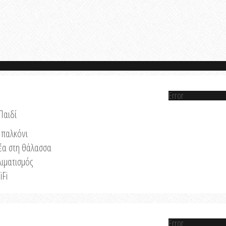
Error
Παιδί
παλκόνι
έα στη θάλασσα
λιματισμός
iFi
Error