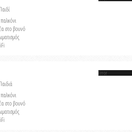
Παιδί
παλκόνι
έα στο βουνό
λιματισμός
iFi
Error
 Παιδιά
παλκόνι
έα στο βουνό
λιματισμός
iFi