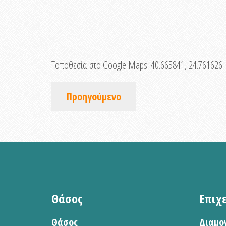
Τοποθεσία στο Google Maps:
40.665841, 24.761626
Προηγούμενο
Θάσος
Επιχ
Θάσος
Διαμο