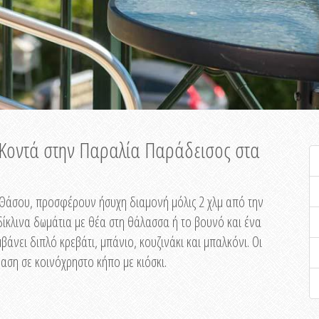
ή Κοντά στην Παραλία Παράδεισος στα
ης Θάσου, προσφέρουν ήσυχη διαμονή μόλις 2 χλμ από την
ίκλινα δωμάτια με θέα στη θάλασσα ή το βουνό και ένα
άνει διπλό κρεβάτι, μπάνιο, κουζινάκι και μπαλκόνι. Οι
αση σε κοινόχρηστο κήπο με κιόσκι.