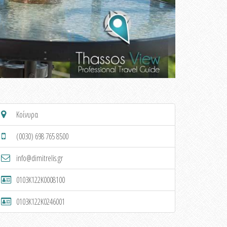
Κοίνυρα
(0030) 698 765 8500
info@dimitrelis.gr
0103K122K0008100
0103K122K0246001