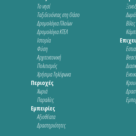
Το νησί
Ξενοδ
Ταξιδευόντας στη Θάσο
Δωμάτ
Δρομολόγια Πλοίων
Βίλες
Δρομολόγια ΚΤΕΛ
Κάμπι
Ιστορία
Επιχει
Φύση
Εστια
Αρχιτεκτονική
Beach
Πολιτισμός
Διασ
Χρήσιμα Τηλέφωνα
Ενοικ
Περιοχές
Κρου
Χωριά
Δρασ
Παραλίες
Εμπο
Εμπειρίες
Αξιοθέατα
Δραστηριότητες