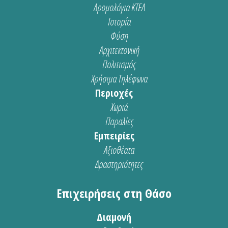
Δρομολόγια ΚΤΕΛ
Ιστορία
Φύση
Αρχιτεκτονική
Πολιτισμός
Χρήσιμα Τηλέφωνα
Περιοχές
Χωριά
Παραλίες
Εμπειρίες
Αξιοθέατα
Δραστηριότητες
Επιχειρήσεις στη Θάσο
Διαμονή