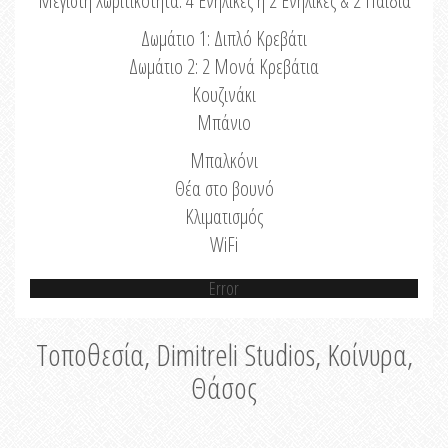
Μέγιστη Χωριτικότητα: 4 Ενήλικες ή 2 Ενήλικες & 2 Παιδιά
Δωμάτιο 1: Διπλό Κρεβάτι
Δωμάτιο 2: 2 Μονά Κρεβάτια
Κουζινάκι
Μπάνιο
Μπαλκόνι
Θέα στο βουνό
Κλιματισμός
WiFi
Error
Τοποθεσία, Dimitreli Studios, Κοίνυρα,
Θάσος