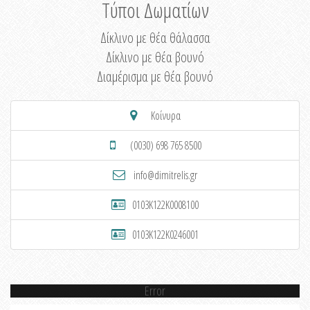
Τύποι Δωματίων
Δίκλινο με θέα θάλασσα
Δίκλινο με θέα βουνό
Διαμέρισμα με θέα βουνό
Κοίνυρα
(0030) 698 765 8500
info@dimitrelis.gr
0103K122K0008100
0103K122K0246001
Error