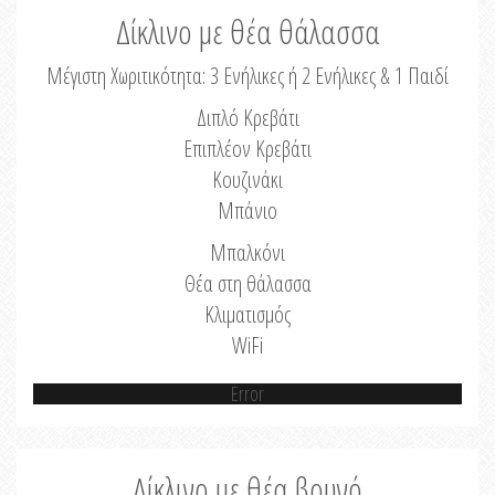
Δίκλινο με θέα θάλασσα
Μέγιστη Χωριτικότητα: 3 Ενήλικες ή 2 Ενήλικες & 1 Παιδί
Διπλό Κρεβάτι
Επιπλέον Κρεβάτι
Κουζινάκι
Μπάνιο
Μπαλκόνι
Θέα στη θάλασσα
Κλιματισμός
WiFi
Error
Δίκλινο με θέα βουνό