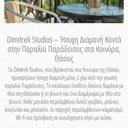
Dimitreli Studios – Ήσυχη Διαμονή Κοντά
στην Παραλία Παράδεισος στα Κοινύρα,
Θάσος
Τα Dimitreli Studios, που βρίσκονται στα Κοινυρα της Θάσου,
προσφέρουν ήσυχη διαμονή μόλις 2 χλμ από την γνωστή
παραλία Παράδεισος. Το κατάλυμα διαθέτει δίκλινα δωμάτια με
θέα στη θάλασσα ή το βουνό και ένα διαμέρισμα με θέα στο
βουνό. Κάθε μονάδα περιλαμβάνει διπλό κρεβάτι, μπάνιο,
κουζινάκι και μπαλκόνι. Οι παροχές περιλαμβάνουν κλιματισμό,
Wi-Fi και πρόσβαση σε κοινόχρηστο κήπο με κιόσκι.