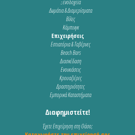
Ξενοδοχεία
Δωμάτια & Διαμερίσματα
Βίλες
Κάμπινγκ
Επιχειρήσεις
Εστιατόρια & Ταβέρνες
Beach Bars
Διασκέδαση
Ενοικιάσεις
Κρουαζιέρες
Δραστηριότητες
Εμπορικά Καταστήματα
Διαφημιστείτε!
Έχετε Επιχείρηση στη Θάσο;
Καταχωρήστε την επιχείρησή σας