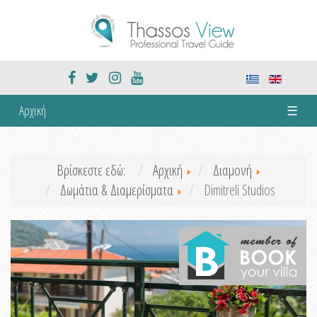
Αρχική
☰
Βρίσκεστε εδώ:
Αρχική
Διαμονή
Δωμάτια & Διαμερίσματα
Dimitreli Studios