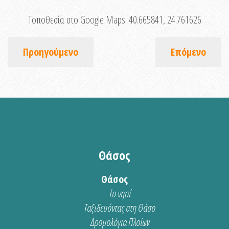
Τοποθεσία στο Google Maps:
40.665841, 24.761626
Προηγούμενο
Επόμενο
Θάσος
Θάσος
Το νησί
Ταξιδευόντας στη Θάσο
Δρομολόγια Πλοίων