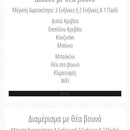
Μέγιστη Χωριτικότητα: 3 Ενήλικες ή 2 Ενήλικες & 1 Παιδί
Διπλό Κρεβάτι
Επιπλέον Κρεβάτι
Κουζινάκι
Μπάνιο
Μπαλκόνι
Θέα στο βουνό
Κλιματισμός
WiFi
Error
Διαμέρισμα με θέα βουνό