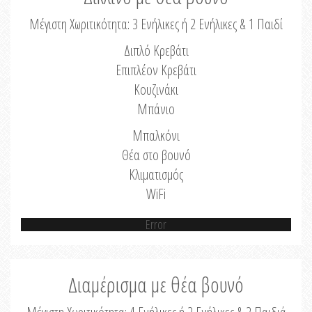
Μέγιστη Χωριτικότητα: 3 Ενήλικες ή 2 Ενήλικες & 1 Παιδί
Διπλό Κρεβάτι
Επιπλέον Κρεβάτι
Κουζινάκι
Μπάνιο
Μπαλκόνι
Θέα στο βουνό
Κλιματισμός
WiFi
Error
Διαμέρισμα με θέα βουνό