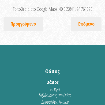
Τοποθεσία στο Google Maps:
40.665841, 24.761626
Προηγούμενο
Επόμενο
Θάσος
Θάσος
Το νησί
Ταξιδευόντας στη Θάσο
Δρομολόγια Πλοίων