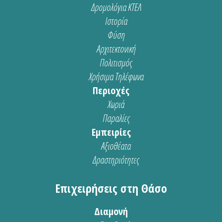
Δρομολόγια ΚΤΕΛ
Ιστορία
Φύση
Αρχιτεκτονική
Πολιτισμός
Χρήσιμα Τηλέφωνα
Περιοχές
Χωριά
Παραλίες
Εμπειρίες
Αξιοθέατα
Δραστηριότητες
Επιχειρήσεις στη Θάσο
Διαμονή