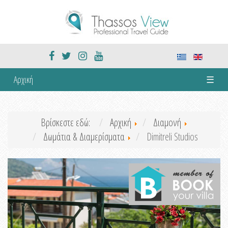
Αρχική
☰
Βρίσκεστε εδώ:
Αρχική
Διαμονή
Δωμάτια & Διαμερίσματα
Dimitreli Studios