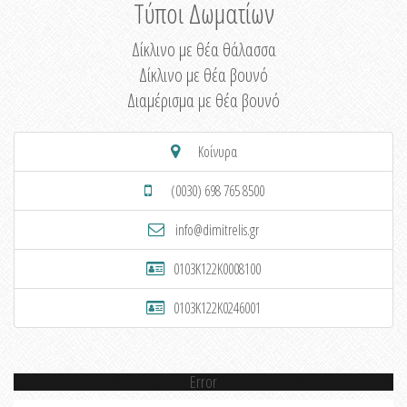
Τύποι Δωματίων
Δίκλινο με θέα θάλασσα
Δίκλινο με θέα βουνό
Διαμέρισμα με θέα βουνό
Κοίνυρα
(0030) 698 765 8500
info@dimitrelis.gr
0103K122K0008100
0103K122K0246001
Error