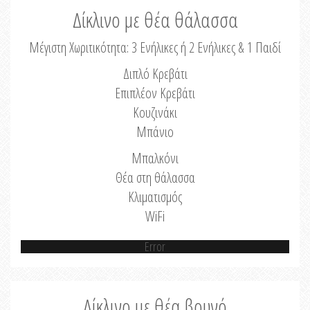
Δίκλινο με θέα θάλασσα
Μέγιστη Χωριτικότητα: 3 Ενήλικες ή 2 Ενήλικες & 1 Παιδί
Διπλό Κρεβάτι
Επιπλέον Κρεβάτι
Κουζινάκι
Μπάνιο
Μπαλκόνι
Θέα στη θάλασσα
Κλιματισμός
WiFi
Error
Δίκλινο με θέα βουνό