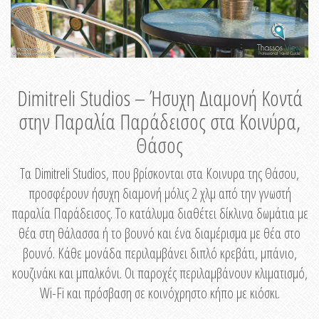
Dimitreli Studios – Ήσυχη Διαμονή Κοντά
στην Παραλία Παράδεισος στα Κοινύρα,
Θάσος
Τα Dimitreli Studios, που βρίσκονται στα Κοινυρα της Θάσου,
προσφέρουν ήσυχη διαμονή μόλις 2 χλμ από την γνωστή
παραλία Παράδεισος. Το κατάλυμα διαθέτει δίκλινα δωμάτια με
θέα στη θάλασσα ή το βουνό και ένα διαμέρισμα με θέα στο
βουνό. Κάθε μονάδα περιλαμβάνει διπλό κρεβάτι, μπάνιο,
κουζινάκι και μπαλκόνι. Οι παροχές περιλαμβάνουν κλιματισμό,
Wi-Fi και πρόσβαση σε κοινόχρηστο κήπο με κιόσκι.