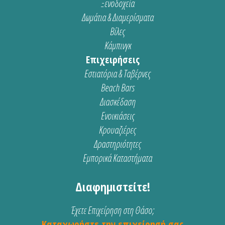
Ξενοδοχεία
Δωμάτια & Διαμερίσματα
Βίλες
Κάμπινγκ
Επιχειρήσεις
Εστιατόρια & Ταβέρνες
Beach Bars
Διασκέδαση
Ενοικιάσεις
Κρουαζιέρες
Δραστηριότητες
Εμπορικά Καταστήματα
Διαφημιστείτε!
Έχετε Επιχείρηση στη Θάσο;
Καταχωρήστε την επιχείρησή σας