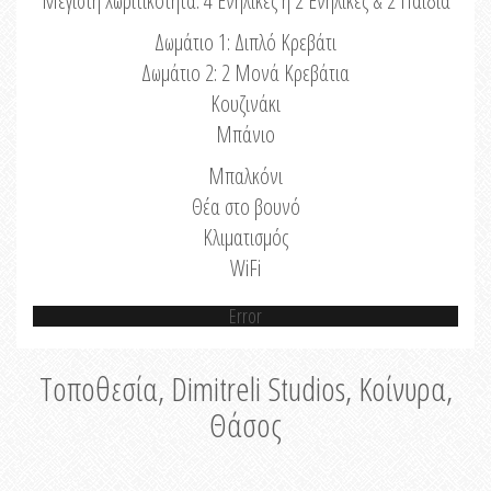
Μέγιστη Χωριτικότητα: 4 Ενήλικες ή 2 Ενήλικες & 2 Παιδιά
Δωμάτιο 1: Διπλό Κρεβάτι
Δωμάτιο 2: 2 Μονά Κρεβάτια
Κουζινάκι
Μπάνιο
Μπαλκόνι
Θέα στο βουνό
Κλιματισμός
WiFi
Error
Τοποθεσία, Dimitreli Studios, Κοίνυρα,
Θάσος