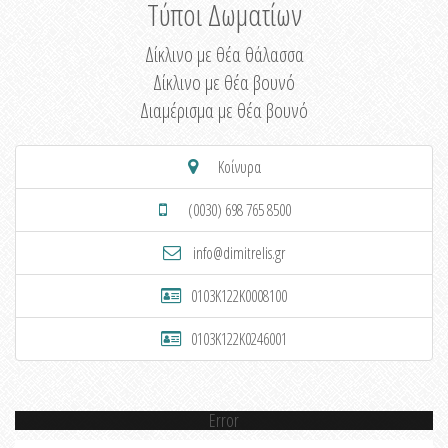
Τύποι Δωματίων
Δίκλινο με θέα θάλασσα
Δίκλινο με θέα βουνό
Διαμέρισμα με θέα βουνό
Κοίνυρα
(0030) 698 765 8500
info@dimitrelis.gr
0103K122K0008100
0103K122K0246001
Error