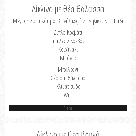
Δίκλινο με θέα θάλασσα
Μέγιστη Χωριτικότητα: 3 Ενήλικες ή 2 Ενήλικες & 1 Παιδί
Διπλό Κρεβάτι
Επιπλέον Κρεβάτι
Κουζινάκι
Μπάνιο
Μπαλκόνι
Θέα στη θάλασσα
Κλιματισμός
WiFi
Error
Δίκλινο με θέα βουνό