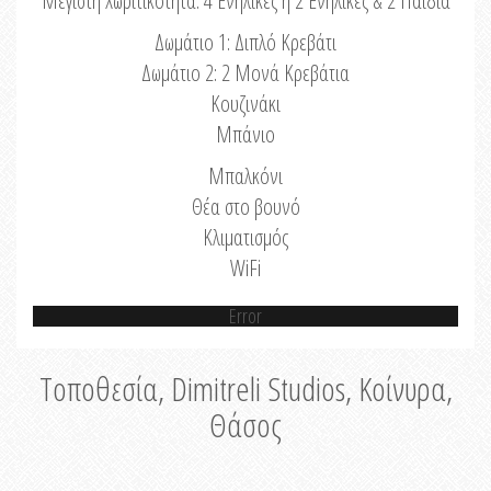
Μέγιστη Χωριτικότητα: 4 Ενήλικες ή 2 Ενήλικες & 2 Παιδιά
Δωμάτιο 1: Διπλό Κρεβάτι
Δωμάτιο 2: 2 Μονά Κρεβάτια
Κουζινάκι
Μπάνιο
Μπαλκόνι
Θέα στο βουνό
Κλιματισμός
WiFi
Error
Τοποθεσία, Dimitreli Studios, Κοίνυρα,
Θάσος