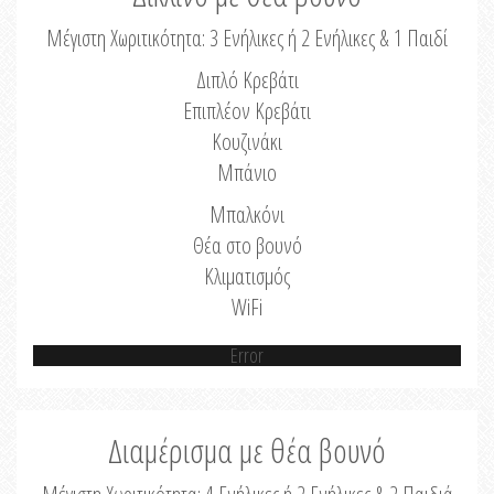
Μέγιστη Χωριτικότητα: 3 Ενήλικες ή 2 Ενήλικες & 1 Παιδί
Διπλό Κρεβάτι
Επιπλέον Κρεβάτι
Κουζινάκι
Μπάνιο
Μπαλκόνι
Θέα στο βουνό
Κλιματισμός
WiFi
Error
Διαμέρισμα με θέα βουνό