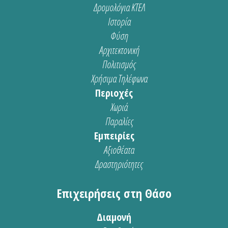
Δρομολόγια ΚΤΕΛ
Ιστορία
Φύση
Αρχιτεκτονική
Πολιτισμός
Χρήσιμα Τηλέφωνα
Περιοχές
Χωριά
Παραλίες
Εμπειρίες
Αξιοθέατα
Δραστηριότητες
Επιχειρήσεις στη Θάσο
Διαμονή