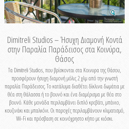
Dimitreli Studios – Ήσυχη Διαμονή Κοντά
στην Παραλία Παράδεισος στα Κοινύρα,
Θάσος
Τα Dimitreli Studios, που βρίσκονται στα Κοινυρα της Θάσου,
προσφέρουν ήσυχη διαμονή μόλις 2 χλμ από την γνωστή
παραλία Παράδεισος. Το κατάλυμα διαθέτει δίκλινα δωμάτια με
θέα στη θάλασσα ή το βουνό και ένα διαμέρισμα με θέα στο
βουνό. Κάθε μονάδα περιλαμβάνει διπλό κρεβάτι, μπάνιο,
κουζινάκι και μπαλκόνι. Οι παροχές περιλαμβάνουν κλιματισμό,
Wi-Fi και πρόσβαση σε κοινόχρηστο κήπο με κιόσκι.