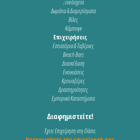
Ξενοδοχεία
Δωμάτια & Διαμερίσματα
Βίλες
Κάμπινγκ
Επιχειρήσεις
Εστιατόρια & Ταβέρνες
Beach Bars
Διασκέδαση
Ενοικιάσεις
Κρουαζιέρες
Δραστηριότητες
Εμπορικά Καταστήματα
Διαφημιστείτε!
Έχετε Επιχείρηση στη Θάσο;
Καταχωρήστε την επιχείρησή σας