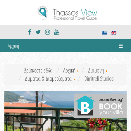
Αρχική
☰
Βρίσκεστε εδώ:
Αρχική
Διαμονή
Δωμάτια & Διαμερίσματα
Dimitreli Studios