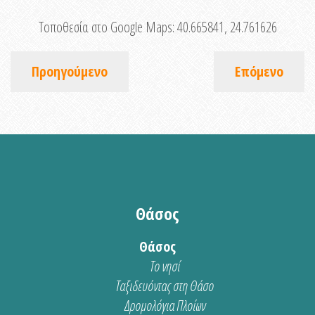
Τοποθεσία στο Google Maps:
40.665841, 24.761626
Προηγούμενο
Επόμενο
Θάσος
Θάσος
Το νησί
Ταξιδευόντας στη Θάσο
Δρομολόγια Πλοίων