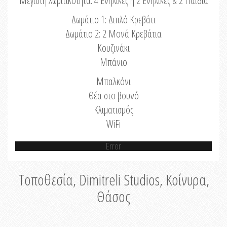
Μέγιστη Χωριτικότητα: 4 Ενήλικες ή 2 Ενήλικες & 2 Παιδιά
Δωμάτιο 1: Διπλό Κρεβάτι
Δωμάτιο 2: 2 Μονά Κρεβάτια
Κουζινάκι
Μπάνιο
Μπαλκόνι
Θέα στο βουνό
Κλιματισμός
WiFi
Error
Τοποθεσία, Dimitreli Studios, Κοίνυρα,
Θάσος