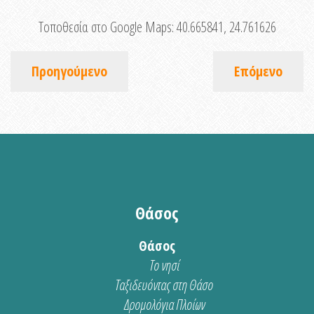
Τοποθεσία στο Google Maps:
40.665841, 24.761626
Προηγούμενο
Επόμενο
Θάσος
Θάσος
Το νησί
Ταξιδευόντας στη Θάσο
Δρομολόγια Πλοίων