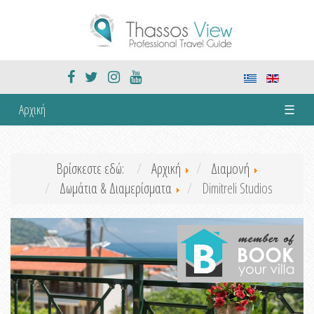
Αρχική
☰
Βρίσκεστε εδώ:
Αρχική
Διαμονή
Δωμάτια & Διαμερίσματα
Dimitreli Studios