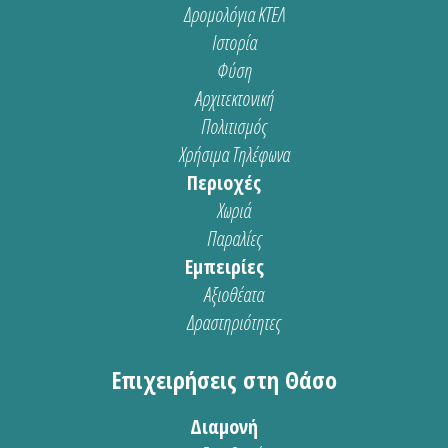
Δρομολόγια ΚΤΕΛ
Ιστορία
Φύση
Αρχιτεκτονική
Πολιτισμός
Χρήσιμα Τηλέφωνα
Περιοχές
Χωριά
Παραλίες
Εμπειρίες
Αξιοθέατα
Δραστηριότητες
Επιχειρήσεις στη Θάσο
Διαμονή