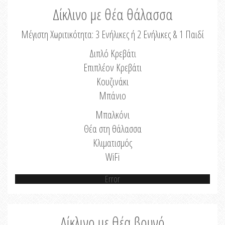
Δίκλινο με θέα θάλασσα
Μέγιστη Χωριτικότητα: 3 Ενήλικες ή 2 Ενήλικες & 1 Παιδί
Διπλό Κρεβάτι
Επιπλέον Κρεβάτι
Κουζινάκι
Μπάνιο
Μπαλκόνι
Θέα στη θάλασσα
Κλιματισμός
WiFi
Error
Δίκλινο με θέα βουνό