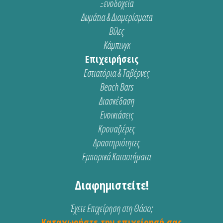
Ξενοδοχεία
Δωμάτια & Διαμερίσματα
Βίλες
Κάμπινγκ
Επιχειρήσεις
Εστιατόρια & Ταβέρνες
Beach Bars
Διασκέδαση
Ενοικιάσεις
Κρουαζιέρες
Δραστηριότητες
Εμπορικά Καταστήματα
Διαφημιστείτε!
Έχετε Επιχείρηση στη Θάσο;
Καταχωρήστε την επιχείρησή σας