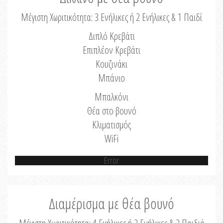
Μέγιστη Χωριτικότητα: 3 Ενήλικες ή 2 Ενήλικες & 1 Παιδί
Διπλό Κρεβάτι
Επιπλέον Κρεβάτι
Κουζινάκι
Μπάνιο
Μπαλκόνι
Θέα στο βουνό
Κλιματισμός
WiFi
Error
Διαμέρισμα με θέα βουνό