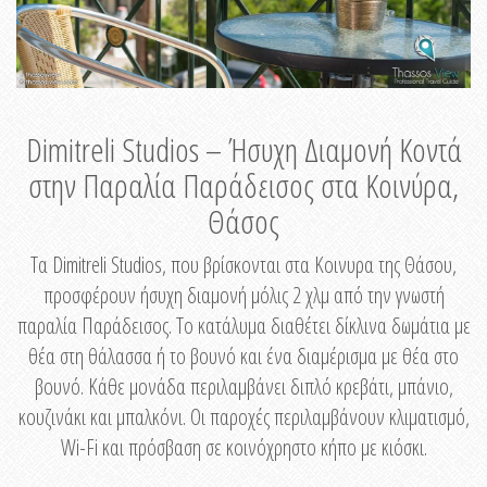
Dimitreli Studios – Ήσυχη Διαμονή Κοντά
στην Παραλία Παράδεισος στα Κοινύρα,
Θάσος
Τα Dimitreli Studios, που βρίσκονται στα Κοινυρα της Θάσου,
προσφέρουν ήσυχη διαμονή μόλις 2 χλμ από την γνωστή
παραλία Παράδεισος. Το κατάλυμα διαθέτει δίκλινα δωμάτια με
θέα στη θάλασσα ή το βουνό και ένα διαμέρισμα με θέα στο
βουνό. Κάθε μονάδα περιλαμβάνει διπλό κρεβάτι, μπάνιο,
κουζινάκι και μπαλκόνι. Οι παροχές περιλαμβάνουν κλιματισμό,
Wi-Fi και πρόσβαση σε κοινόχρηστο κήπο με κιόσκι.