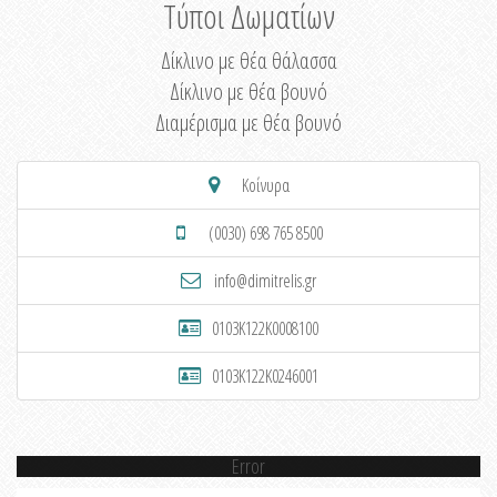
Τύποι Δωματίων
Δίκλινο με θέα θάλασσα
Δίκλινο με θέα βουνό
Διαμέρισμα με θέα βουνό
Κοίνυρα
(0030) 698 765 8500
info@dimitrelis.gr
0103K122K0008100
0103K122K0246001
Error