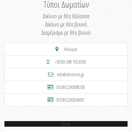
Τύποι Δωματίων
Δίκλινο με θέα θάλασσα
Δίκλινο με θέα βουνό
Διαμέρισμα με θέα βουνό
Κοίνυρα
(0030) 698 765 8500
info@dimitrelis.gr
0103K122K0008100
0103K122K0246001
Error