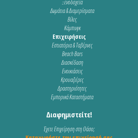
Ξενοδοχεία
Δωμάτια & Διαμερίσματα
Βίλες
Κάμπινγκ
Επιχειρήσεις
Εστιατόρια & Ταβέρνες
Beach Bars
Διασκέδαση
Ενοικιάσεις
Κρουαζιέρες
Δραστηριότητες
Εμπορικά Καταστήματα
Διαφημιστείτε!
Έχετε Επιχείρηση στη Θάσο;
Καταχωρήστε την επιχείρησή σας