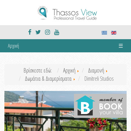
Αρχική
☰
Βρίσκεστε εδώ:
Αρχική
Διαμονή
Δωμάτια & Διαμερίσματα
Dimitreli Studios