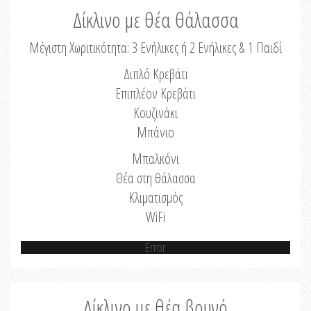
Δίκλινο με θέα θάλασσα
Μέγιστη Χωριτικότητα: 3 Ενήλικες ή 2 Ενήλικες & 1 Παιδί
Διπλό Κρεβάτι
Επιπλέον Κρεβάτι
Κουζινάκι
Μπάνιο
Μπαλκόνι
Θέα στη θάλασσα
Κλιματισμός
WiFi
Error
Δίκλινο με θέα βουνό