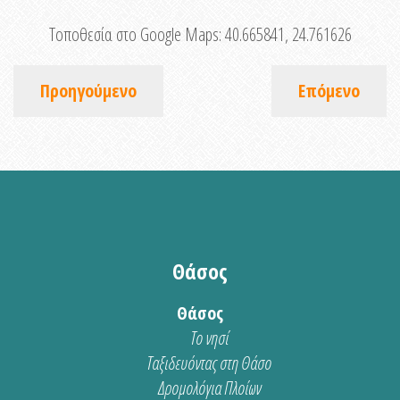
Τοποθεσία στο Google Maps:
40.665841, 24.761626
Προηγούμενο
Επόμενο
Θάσος
Θάσος
Το νησί
Ταξιδευόντας στη Θάσο
Δρομολόγια Πλοίων