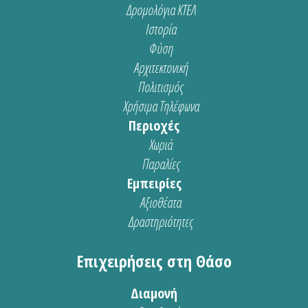
Δρομολόγια ΚΤΕΛ
Ιστορία
Φύση
Αρχιτεκτονική
Πολιτισμός
Χρήσιμα Τηλέφωνα
Περιοχές
Χωριά
Παραλίες
Εμπειρίες
Αξιοθέατα
Δραστηριότητες
Επιχειρήσεις στη Θάσο
Διαμονή