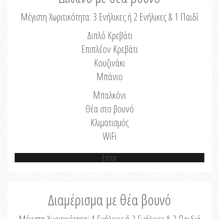
Μέγιστη Χωριτικότητα: 3 Ενήλικες ή 2 Ενήλικες & 1 Παιδί
Διπλό Κρεβάτι
Επιπλέον Κρεβάτι
Κουζινάκι
Μπάνιο
Μπαλκόνι
Θέα στο βουνό
Κλιματισμός
WiFi
Error
Διαμέρισμα με θέα βουνό