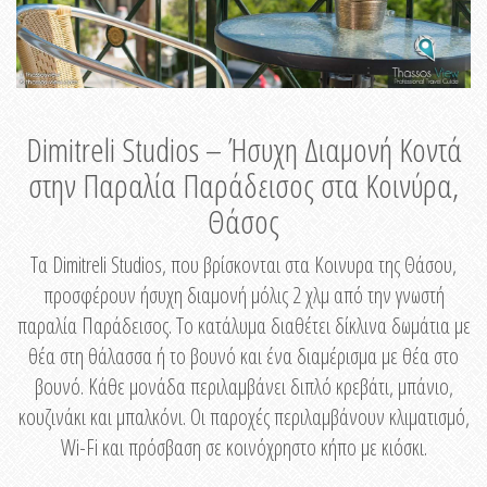
Dimitreli Studios – Ήσυχη Διαμονή Κοντά
στην Παραλία Παράδεισος στα Κοινύρα,
Θάσος
Τα Dimitreli Studios, που βρίσκονται στα Κοινυρα της Θάσου,
προσφέρουν ήσυχη διαμονή μόλις 2 χλμ από την γνωστή
παραλία Παράδεισος. Το κατάλυμα διαθέτει δίκλινα δωμάτια με
θέα στη θάλασσα ή το βουνό και ένα διαμέρισμα με θέα στο
βουνό. Κάθε μονάδα περιλαμβάνει διπλό κρεβάτι, μπάνιο,
κουζινάκι και μπαλκόνι. Οι παροχές περιλαμβάνουν κλιματισμό,
Wi-Fi και πρόσβαση σε κοινόχρηστο κήπο με κιόσκι.