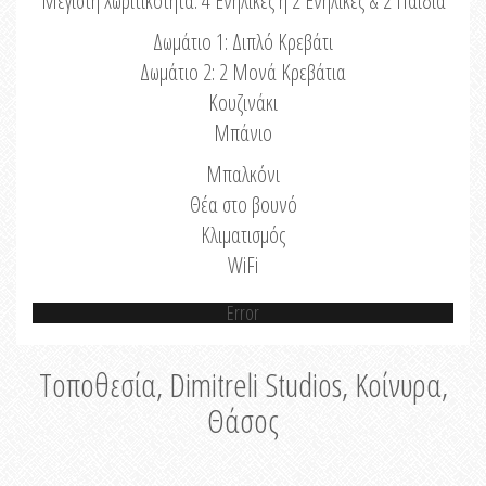
Μέγιστη Χωριτικότητα: 4 Ενήλικες ή 2 Ενήλικες & 2 Παιδιά
Δωμάτιο 1: Διπλό Κρεβάτι
Δωμάτιο 2: 2 Μονά Κρεβάτια
Κουζινάκι
Μπάνιο
Μπαλκόνι
Θέα στο βουνό
Κλιματισμός
WiFi
Error
Τοποθεσία, Dimitreli Studios, Κοίνυρα,
Θάσος