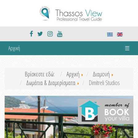
Αρχική
☰
Βρίσκεστε εδώ:
Αρχική
Διαμονή
Δωμάτια & Διαμερίσματα
Dimitreli Studios