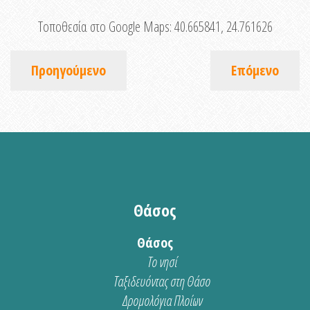
Τοποθεσία στο Google Maps:
40.665841, 24.761626
Προηγούμενο
Επόμενο
Θάσος
Θάσος
Το νησί
Ταξιδευόντας στη Θάσο
Δρομολόγια Πλοίων