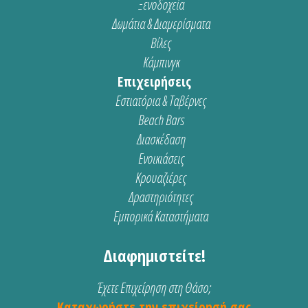
Ξενοδοχεία
Δωμάτια & Διαμερίσματα
Βίλες
Κάμπινγκ
Επιχειρήσεις
Εστιατόρια & Ταβέρνες
Beach Bars
Διασκέδαση
Ενοικιάσεις
Κρουαζιέρες
Δραστηριότητες
Εμπορικά Καταστήματα
Διαφημιστείτε!
Έχετε Επιχείρηση στη Θάσο;
Καταχωρήστε την επιχείρησή σας