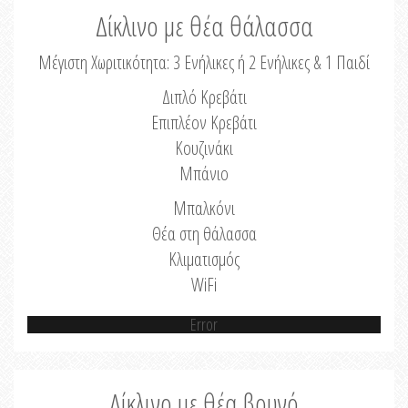
Δίκλινο με θέα θάλασσα
Μέγιστη Χωριτικότητα: 3 Ενήλικες ή 2 Ενήλικες & 1 Παιδί
Διπλό Κρεβάτι
Επιπλέον Κρεβάτι
Κουζινάκι
Μπάνιο
Μπαλκόνι
Θέα στη θάλασσα
Κλιματισμός
WiFi
Error
Δίκλινο με θέα βουνό