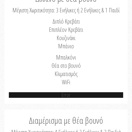
Μέγιστη Χωριτικότητα: 3 Ενήλικες ή 2 Ενήλικες & 1 Παιδί
Διπλό Κρεβάτι
Επιπλέον Κρεβάτι
Κουζινάκι
Μπάνιο
Μπαλκόνι
Θέα στο βουνό
Κλιματισμός
WiFi
Error
Διαμέρισμα με θέα βουνό