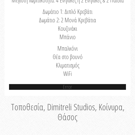
Μέγιστη Χωριτικότητα: 4 Ενήλικες ή 2 Ενήλικες & 2 Παιδιά
Δωμάτιο 1: Διπλό Κρεβάτι
Δωμάτιο 2: 2 Μονά Κρεβάτια
Κουζινάκι
Μπάνιο
Μπαλκόνι
Θέα στο βουνό
Κλιματισμός
WiFi
Error
Τοποθεσία, Dimitreli Studios, Κοίνυρα,
Θάσος