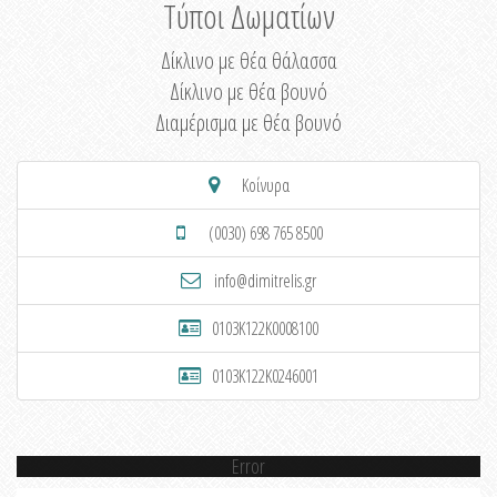
Τύποι Δωματίων
Δίκλινο με θέα θάλασσα
Δίκλινο με θέα βουνό
Διαμέρισμα με θέα βουνό
Κοίνυρα
(0030) 698 765 8500
info@dimitrelis.gr
0103K122K0008100
0103K122K0246001
Error