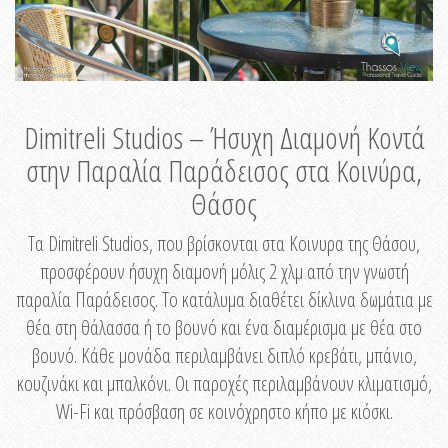
Dimitreli Studios – Ήσυχη Διαμονή Κοντά
στην Παραλία Παράδεισος στα Κοινύρα,
Θάσος
Τα Dimitreli Studios, που βρίσκονται στα Κοινυρα της Θάσου,
προσφέρουν ήσυχη διαμονή μόλις 2 χλμ από την γνωστή
παραλία Παράδεισος. Το κατάλυμα διαθέτει δίκλινα δωμάτια με
θέα στη θάλασσα ή το βουνό και ένα διαμέρισμα με θέα στο
βουνό. Κάθε μονάδα περιλαμβάνει διπλό κρεβάτι, μπάνιο,
κουζινάκι και μπαλκόνι. Οι παροχές περιλαμβάνουν κλιματισμό,
Wi-Fi και πρόσβαση σε κοινόχρηστο κήπο με κιόσκι.