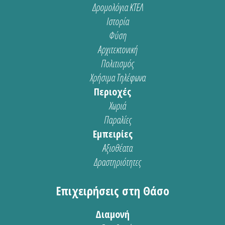
Δρομολόγια ΚΤΕΛ
Ιστορία
Φύση
Αρχιτεκτονική
Πολιτισμός
Χρήσιμα Τηλέφωνα
Περιοχές
Χωριά
Παραλίες
Εμπειρίες
Αξιοθέατα
Δραστηριότητες
Επιχειρήσεις στη Θάσο
Διαμονή