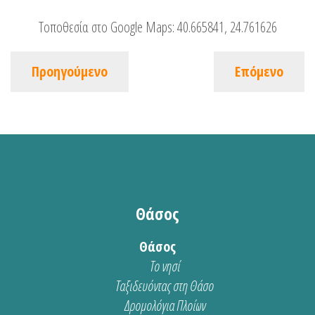
Τοποθεσία στο Google Maps:
40.665841, 24.761626
Προηγούμενο
Επόμενο
Θάσος
Θάσος
Το νησί
Ταξιδευόντας στη Θάσο
Δρομολόγια Πλοίων