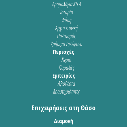
Δρομολόγια ΚΤΕΛ
Ιστορία
Φύση
Αρχιτεκτονική
Πολιτισμός
Χρήσιμα Τηλέφωνα
Περιοχές
Χωριά
Παραλίες
Εμπειρίες
Αξιοθέατα
Δραστηριότητες
Επιχειρήσεις στη Θάσο
Διαμονή