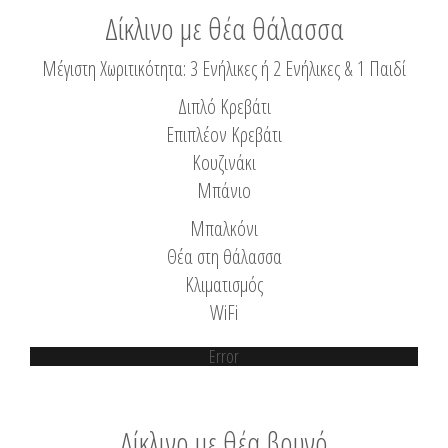
Δίκλινο με θέα θάλασσα
Μέγιστη Χωριτικότητα: 3 Ενήλικες ή 2 Ενήλικες & 1 Παιδί
Διπλό Κρεβάτι
Επιπλέον Κρεβάτι
Κουζινάκι
Μπάνιο
Μπαλκόνι
Θέα στη θάλασσα
Κλιματισμός
WiFi
Error
Δίκλινο με θέα βουνό