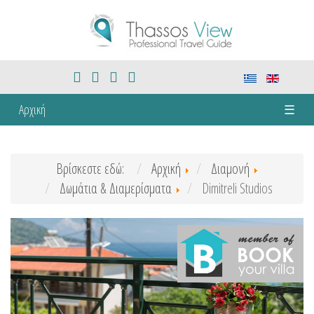
Αρχική
☰
Βρίσκεστε εδώ:
Αρχική
Διαμονή
Δωμάτια & Διαμερίσματα
Dimitreli Studios