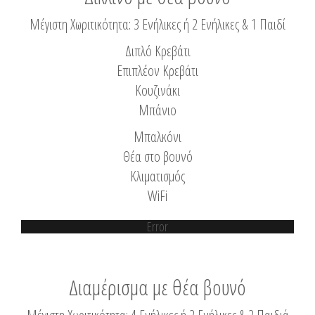
Μέγιστη Χωριτικότητα: 3 Ενήλικες ή 2 Ενήλικες & 1 Παιδί
Διπλό Κρεβάτι
Επιπλέον Κρεβάτι
Κουζινάκι
Μπάνιο
Μπαλκόνι
Θέα στο βουνό
Κλιματισμός
WiFi
Error
Διαμέρισμα με θέα βουνό