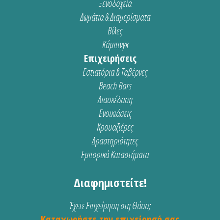
Ξενοδοχεία
Δωμάτια & Διαμερίσματα
Βίλες
Κάμπινγκ
Επιχειρήσεις
Εστιατόρια & Ταβέρνες
Beach Bars
Διασκέδαση
Ενοικιάσεις
Κρουαζιέρες
Δραστηριότητες
Εμπορικά Καταστήματα
Διαφημιστείτε!
Έχετε Επιχείρηση στη Θάσο;
Καταχωρήστε την επιχείρησή σας