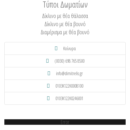
Τύποι Δωματίων
Δίκλινο με θέα θάλασσα
Δίκλινο με θέα βουνό
Διαμέρισμα με θέα βουνό
Κοίνυρα
(0030) 698 765 8500
info@dimitrelis.gr
0103K122K0008100
0103K122K0246001
Error