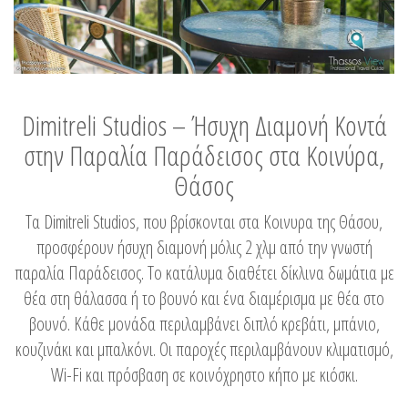
Dimitreli Studios – Ήσυχη Διαμονή Κοντά
στην Παραλία Παράδεισος στα Κοινύρα,
Θάσος
Τα Dimitreli Studios, που βρίσκονται στα Κοινυρα της Θάσου,
προσφέρουν ήσυχη διαμονή μόλις 2 χλμ από την γνωστή
παραλία Παράδεισος. Το κατάλυμα διαθέτει δίκλινα δωμάτια με
θέα στη θάλασσα ή το βουνό και ένα διαμέρισμα με θέα στο
βουνό. Κάθε μονάδα περιλαμβάνει διπλό κρεβάτι, μπάνιο,
κουζινάκι και μπαλκόνι. Οι παροχές περιλαμβάνουν κλιματισμό,
Wi-Fi και πρόσβαση σε κοινόχρηστο κήπο με κιόσκι.