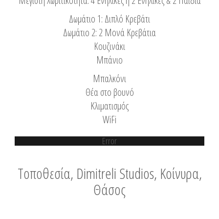
Μέγιστη Χωριτικότητα: 4 Ενήλικες ή 2 Ενήλικες & 2 Παιδιά
Δωμάτιο 1: Διπλό Κρεβάτι
Δωμάτιο 2: 2 Μονά Κρεβάτια
Κουζινάκι
Μπάνιο
Μπαλκόνι
Θέα στο βουνό
Κλιματισμός
WiFi
Error
Τοποθεσία, Dimitreli Studios, Κοίνυρα,
Θάσος