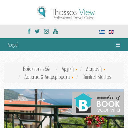
Αρχική
☰
Βρίσκεστε εδώ:
Αρχική
Διαμονή
Δωμάτια & Διαμερίσματα
Dimitreli Studios