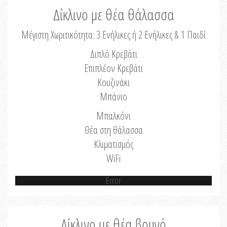
Δίκλινο με θέα θάλασσα
Μέγιστη Χωριτικότητα: 3 Ενήλικες ή 2 Ενήλικες & 1 Παιδί
Διπλό Κρεβάτι
Επιπλέον Κρεβάτι
Κουζινάκι
Μπάνιο
Μπαλκόνι
Θέα στη θάλασσα
Κλιματισμός
WiFi
Error
Δίκλινο με θέα βουνό