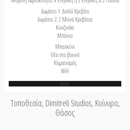
Μέγιστη Χωριτικότητα: 4 Ενήλικες ή 2 Ενήλικες & 2 Παιδιά
Δωμάτιο 1: Διπλό Κρεβάτι
Δωμάτιο 2: 2 Μονά Κρεβάτια
Κουζινάκι
Μπάνιο
Μπαλκόνι
Θέα στο βουνό
Κλιματισμός
WiFi
Error
Τοποθεσία, Dimitreli Studios, Κοίνυρα,
Θάσος