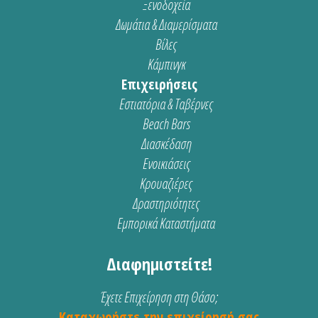
Ξενοδοχεία
Δωμάτια & Διαμερίσματα
Βίλες
Κάμπινγκ
Επιχειρήσεις
Εστιατόρια & Ταβέρνες
Beach Bars
Διασκέδαση
Ενοικιάσεις
Κρουαζιέρες
Δραστηριότητες
Εμπορικά Καταστήματα
Διαφημιστείτε!
Έχετε Επιχείρηση στη Θάσο;
Καταχωρήστε την επιχείρησή σας