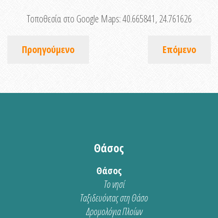
Τοποθεσία στο Google Maps:
40.665841, 24.761626
Προηγούμενο
Επόμενο
Θάσος
Θάσος
Το νησί
Ταξιδευόντας στη Θάσο
Δρομολόγια Πλοίων