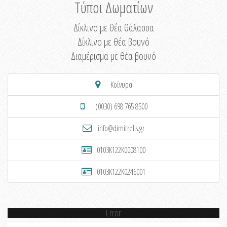
Τύποι Δωματίων
Δίκλινο με θέα θάλασσα
Δίκλινο με θέα βουνό
Διαμέρισμα με θέα βουνό
Κοίνυρα
(0030) 698 765 8500
info@dimitrelis.gr
0103K122K0008100
0103K122K0246001
Error