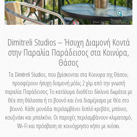
Dimitreli Studios – Ήσυχη Διαμονή Κοντά
στην Παραλία Παράδεισος στα Κοινύρα,
Θάσος
Τα Dimitreli Studios, που βρίσκονται στα Κοινυρα της Θάσου,
προσφέρουν ήσυχη διαμονή μόλις 2 χλμ από την γνωστή
παραλία Παράδεισος. Το κατάλυμα διαθέτει δίκλινα δωμάτια με
θέα στη θάλασσα ή το βουνό και ένα διαμέρισμα με θέα στο
βουνό. Κάθε μονάδα περιλαμβάνει διπλό κρεβάτι, μπάνιο,
κουζινάκι και μπαλκόνι. Οι παροχές περιλαμβάνουν κλιματισμό,
Wi-Fi και πρόσβαση σε κοινόχρηστο κήπο με κιόσκι.