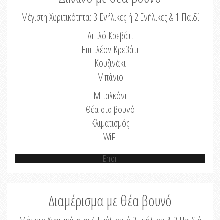
Μέγιστη Χωριτικότητα: 3 Ενήλικες ή 2 Ενήλικες & 1 Παιδί
Διπλό Κρεβάτι
Επιπλέον Κρεβάτι
Κουζινάκι
Μπάνιο
Μπαλκόνι
Θέα στο βουνό
Κλιματισμός
WiFi
Error
Διαμέρισμα με θέα βουνό