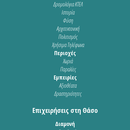
Δρομολόγια ΚΤΕΛ
Ιστορία
Φύση
Αρχιτεκτονική
Πολιτισμός
Χρήσιμα Τηλέφωνα
Περιοχές
Χωριά
Παραλίες
Εμπειρίες
Αξιοθέατα
Δραστηριότητες
Επιχειρήσεις στη Θάσο
Διαμονή