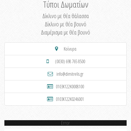
Τύποι Δωματίων
Δίκλινο με θέα θάλασσα
Δίκλινο με θέα βουνό
Διαμέρισμα με θέα βουνό
Κοίνυρα
(0030) 698 765 8500
info@dimitrelis.gr
0103K122K0008100
0103K122K0246001
Error