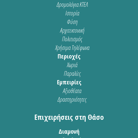
Δρομολόγια ΚΤΕΛ
Ιστορία
Φύση
Αρχιτεκτονική
Πολιτισμός
Χρήσιμα Τηλέφωνα
Περιοχές
Χωριά
Παραλίες
Εμπειρίες
Αξιοθέατα
Δραστηριότητες
Επιχειρήσεις στη Θάσο
Διαμονή