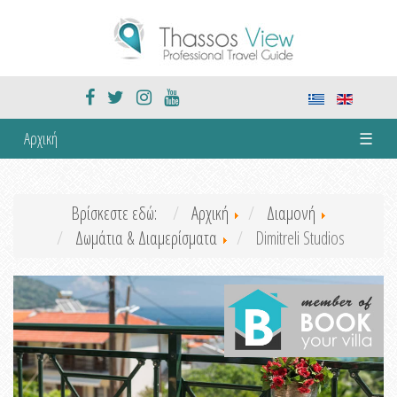
Αρχική
☰
Βρίσκεστε εδώ:
Αρχική
Διαμονή
Δωμάτια & Διαμερίσματα
Dimitreli Studios