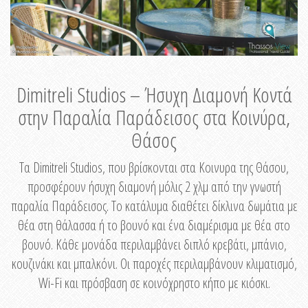
Dimitreli Studios – Ήσυχη Διαμονή Κοντά
στην Παραλία Παράδεισος στα Κοινύρα,
Θάσος
Τα Dimitreli Studios, που βρίσκονται στα Κοινυρα της Θάσου,
προσφέρουν ήσυχη διαμονή μόλις 2 χλμ από την γνωστή
παραλία Παράδεισος. Το κατάλυμα διαθέτει δίκλινα δωμάτια με
θέα στη θάλασσα ή το βουνό και ένα διαμέρισμα με θέα στο
βουνό. Κάθε μονάδα περιλαμβάνει διπλό κρεβάτι, μπάνιο,
κουζινάκι και μπαλκόνι. Οι παροχές περιλαμβάνουν κλιματισμό,
Wi-Fi και πρόσβαση σε κοινόχρηστο κήπο με κιόσκι.