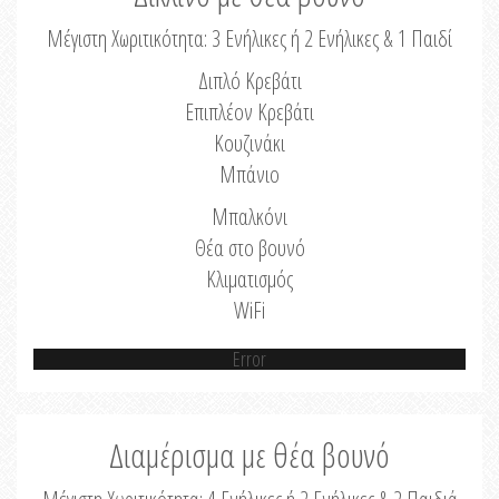
Μέγιστη Χωριτικότητα: 3 Ενήλικες ή 2 Ενήλικες & 1 Παιδί
Διπλό Κρεβάτι
Επιπλέον Κρεβάτι
Κουζινάκι
Μπάνιο
Μπαλκόνι
Θέα στο βουνό
Κλιματισμός
WiFi
Error
Διαμέρισμα με θέα βουνό