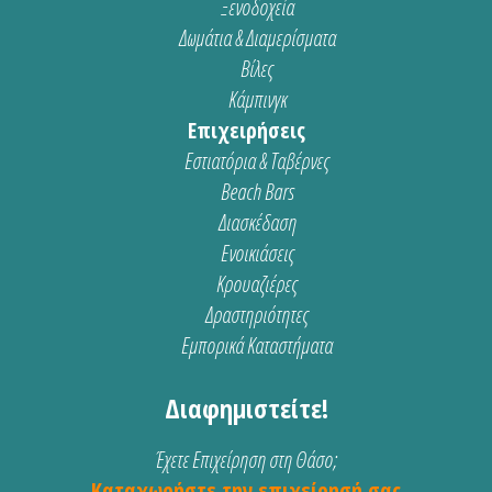
Ξενοδοχεία
Δωμάτια & Διαμερίσματα
Βίλες
Κάμπινγκ
Επιχειρήσεις
Εστιατόρια & Ταβέρνες
Beach Bars
Διασκέδαση
Ενοικιάσεις
Κρουαζιέρες
Δραστηριότητες
Εμπορικά Καταστήματα
Διαφημιστείτε!
Έχετε Επιχείρηση στη Θάσο;
Καταχωρήστε την επιχείρησή σας