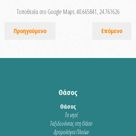
Τοποθεσία στο Google Maps:
40.665841, 24.761626
Προηγούμενο
Επόμενο
Θάσος
Θάσος
Το νησί
Ταξιδευόντας στη Θάσο
Δρομολόγια Πλοίων