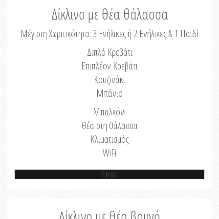
Δίκλινο με θέα θάλασσα
Μέγιστη Χωριτικότητα: 3 Ενήλικες ή 2 Ενήλικες & 1 Παιδί
Διπλό Κρεβάτι
Επιπλέον Κρεβάτι
Κουζινάκι
Μπάνιο
Μπαλκόνι
Θέα στη θάλασσα
Κλιματισμός
WiFi
Error
Δίκλινο με θέα βουνό