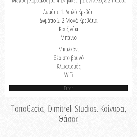
Μέγιστη Χωριτικότητα: 4 Ενήλικες ή 2 Ενήλικες & 2 Παιδιά
Δωμάτιο 1: Διπλό Κρεβάτι
Δωμάτιο 2: 2 Μονά Κρεβάτια
Κουζινάκι
Μπάνιο
Μπαλκόνι
Θέα στο βουνό
Κλιματισμός
WiFi
Error
Τοποθεσία, Dimitreli Studios, Κοίνυρα,
Θάσος