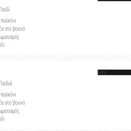
Παιδί
παλκόνι
έα στο βουνό
λιματισμός
iFi
Error
 Παιδιά
παλκόνι
έα στο βουνό
λιματισμός
iFi