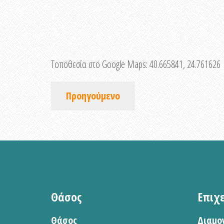
Τοποθεσία στο Google Maps:
40.665841, 24.761626
Προηγούμενο
Θάσος
Επιχ
Θάσος
Διαμο