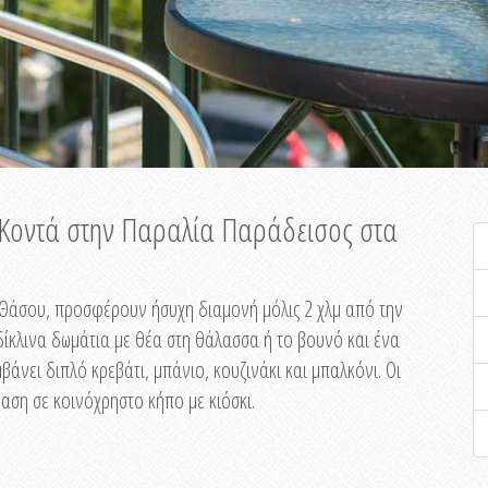
ή Κοντά στην Παραλία Παράδεισος στα
ης Θάσου, προσφέρουν ήσυχη διαμονή μόλις 2 χλμ από την
ίκλινα δωμάτια με θέα στη θάλασσα ή το βουνό και ένα
άνει διπλό κρεβάτι, μπάνιο, κουζινάκι και μπαλκόνι. Οι
αση σε κοινόχρηστο κήπο με κιόσκι.