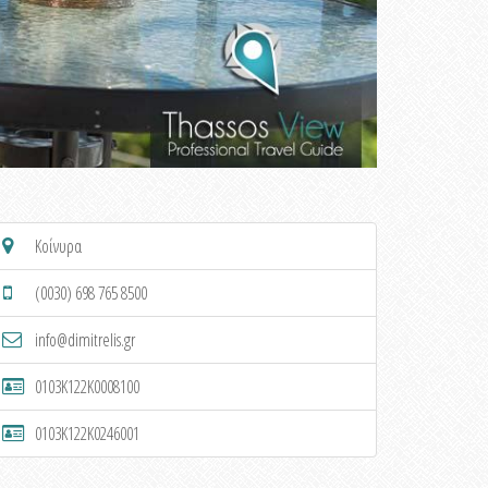
Κοίνυρα
(0030) 698 765 8500
info@dimitrelis.gr
0103K122K0008100
0103K122K0246001