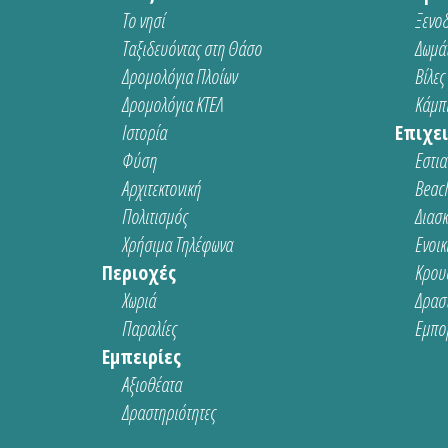
Το νησί
Ξενοδ
Ταξιδευόντας στη Θάσο
Δωμάτ
Δρομολόγια Πλοίων
Βίλες
Δρομολόγια ΚΤΕΛ
Κάμπι
Ιστορία
Επιχει
Φύση
Εστια
Αρχιτεκτονική
Beach
Πολιτισμός
Διασ
Χρήσιμα Τηλέφωνα
Ενοικ
Περιοχές
Κρου
Χωριά
Δρασ
Παραλίες
Εμπο
Εμπειρίες
Αξιοθέατα
Δραστηριότητες