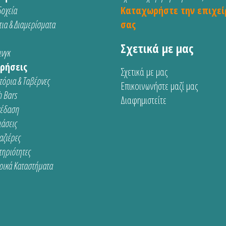
οχεία
Καταχωρήστε την επιχεί
ια & Διαμερίσματα
σας
Σχετικά με μας
νγκ
ρήσεις
Σχετικά με μας
τόρια & Ταβέρνες
Επικοινωνήστε μαζί μας
 Bars
Διαφημιστείτε
κέδαση
ιάσεις
αζιέρες
τηριότητες
ρικά Καταστήματα