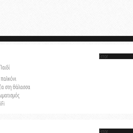
Error
Παιδί
παλκόνι
έα στη θάλασσα
λιματισμός
iFi
Error