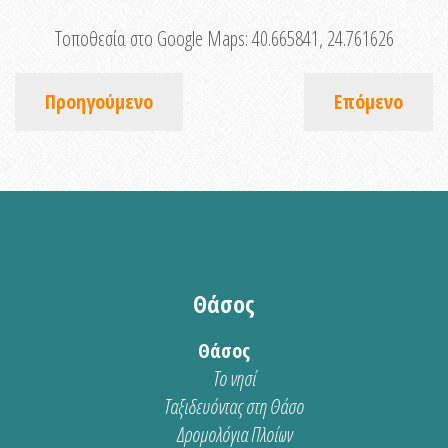
Τοποθεσία στο Google Maps:
40.665841, 24.761626
Προηγούμενο
Επόμενο
Θάσος
Θάσος
Το νησί
Ταξιδευόντας στη Θάσο
Δρομολόγια Πλοίων