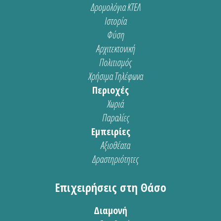
Δρομολόγια ΚΤΕΛ
Ιστορία
Φύση
Αρχιτεκτονική
Πολιτισμός
Χρήσιμα Τηλέφωνα
Περιοχές
Χωριά
Παραλίες
Εμπειρίες
Αξιοθέατα
Δραστηριότητες
Επιχειρήσεις στη Θάσο
Διαμονή