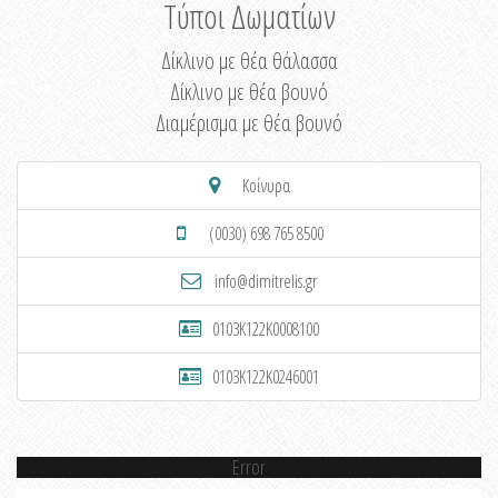
Τύποι Δωματίων
Δίκλινο με θέα θάλασσα
Δίκλινο με θέα βουνό
Διαμέρισμα με θέα βουνό
Κοίνυρα
(0030) 698 765 8500
info@dimitrelis.gr
0103K122K0008100
0103K122K0246001
Error