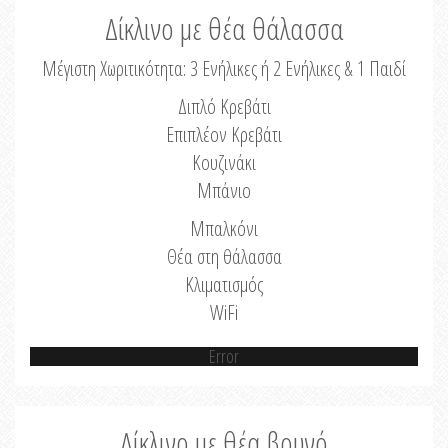
Δίκλινο με θέα θάλασσα
Μέγιστη Χωριτικότητα: 3 Ενήλικες ή 2 Ενήλικες & 1 Παιδί
Διπλό Κρεβάτι
Επιπλέον Κρεβάτι
Κουζινάκι
Μπάνιο
Μπαλκόνι
Θέα στη θάλασσα
Κλιματισμός
WiFi
Error
Δίκλινο με θέα βουνό