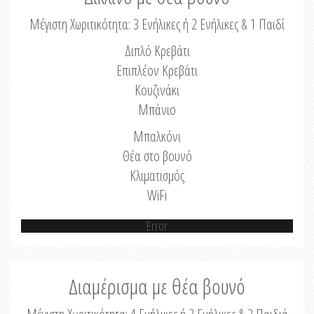
Μέγιστη Χωριτικότητα: 3 Ενήλικες ή 2 Ενήλικες & 1 Παιδί
Διπλό Κρεβάτι
Επιπλέον Κρεβάτι
Κουζινάκι
Μπάνιο
Μπαλκόνι
Θέα στο βουνό
Κλιματισμός
WiFi
Error
Διαμέρισμα με θέα βουνό