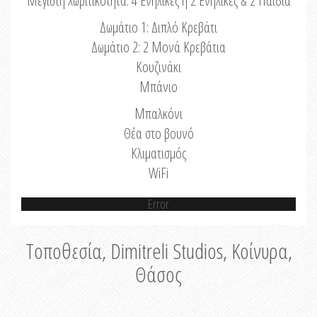
Μέγιστη Χωριτικότητα: 4 Ενήλικες ή 2 Ενήλικες & 2 Παιδιά
Δωμάτιο 1: Διπλό Κρεβάτι
Δωμάτιο 2: 2 Μονά Κρεβάτια
Κουζινάκι
Μπάνιο
Μπαλκόνι
Θέα στο βουνό
Κλιματισμός
WiFi
Error
Τοποθεσία, Dimitreli Studios, Κοίνυρα,
Θάσος