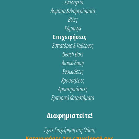
Ξενοδοχεία
Δωμάτια & Διαμερίσματα
Βίλες
Κάμπινγκ
Επιχειρήσεις
Εστιατόρια & Ταβέρνες
Beach Bars
Διασκέδαση
Ενοικιάσεις
Κρουαζιέρες
Δραστηριότητες
Εμπορικά Καταστήματα
Διαφημιστείτε!
Έχετε Επιχείρηση στη Θάσο;
Καταχωρήστε την επιχείρησή σας