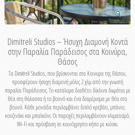
Dimitreli Studios – Ήσυχη Διαμονή Κοντά
στην Παραλία Παράδεισος στα Κοινύρα,
Θάσος
Τα Dimitreli Studios, που βρίσκονται στα Κοινυρα της Θάσου,
προσφέρουν ήσυχη διαμονή μόλις 2 χλμ από την γνωστή
παραλία Παράδεισος. Το κατάλυμα διαθέτει δίκλινα δωμάτια με
θέα στη θάλασσα ή το βουνό και ένα διαμέρισμα με θέα στο
βουνό. Κάθε μονάδα περιλαμβάνει διπλό κρεβάτι, μπάνιο,
κουζινάκι και μπαλκόνι. Οι παροχές περιλαμβάνουν κλιματισμό,
Wi-Fi και πρόσβαση σε κοινόχρηστο κήπο με κιόσκι.