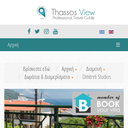
Αρχική
☰
Βρίσκεστε εδώ:
Αρχική
Διαμονή
Δωμάτια & Διαμερίσματα
Dimitreli Studios