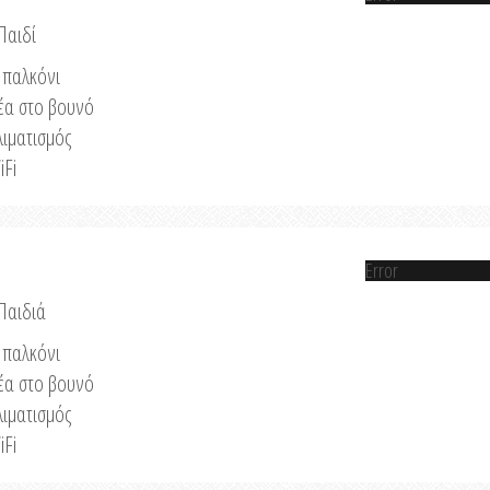
Παιδί
παλκόνι
έα στο βουνό
λιματισμός
iFi
Error
 Παιδιά
παλκόνι
έα στο βουνό
λιματισμός
iFi