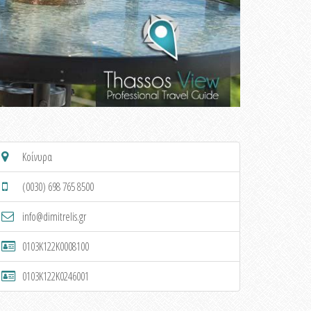
Κοίνυρα
(0030) 698 765 8500
info@dimitrelis.gr
0103K122K0008100
0103K122K0246001