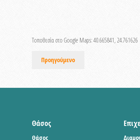
Τοποθεσία στο Google Maps:
40.665841, 24.761626
Προηγούμενο
Θάσος
Επιχ
Θάσος
Διαμο