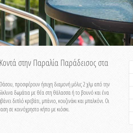
ή Κοντά στην Παραλία Παράδεισος στα
ης Θάσου, προσφέρουν ήσυχη διαμονή μόλις 2 χλμ από την
ίκλινα δωμάτια με θέα στη θάλασσα ή το βουνό και ένα
άνει διπλό κρεβάτι, μπάνιο, κουζινάκι και μπαλκόνι. Οι
αση σε κοινόχρηστο κήπο με κιόσκι.