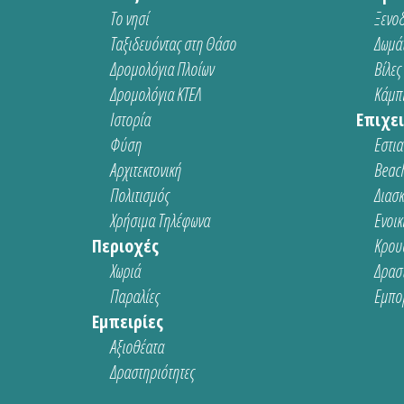
Το νησί
Ξενοδ
Ταξιδευόντας στη Θάσο
Δωμάτ
Δρομολόγια Πλοίων
Βίλες
Δρομολόγια ΚΤΕΛ
Κάμπι
Ιστορία
Επιχει
Φύση
Εστια
Αρχιτεκτονική
Beach
Πολιτισμός
Διασ
Χρήσιμα Τηλέφωνα
Ενοικ
Περιοχές
Κρου
Χωριά
Δρασ
Παραλίες
Εμπο
Εμπειρίες
Αξιοθέατα
Δραστηριότητες