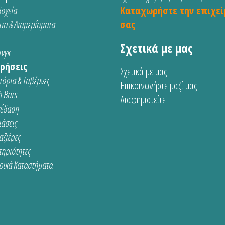
οχεία
Καταχωρήστε την επιχεί
ια & Διαμερίσματα
σας
Σχετικά με μας
νγκ
ρήσεις
Σχετικά με μας
τόρια & Ταβέρνες
Επικοινωνήστε μαζί μας
 Bars
Διαφημιστείτε
κέδαση
ιάσεις
αζιέρες
τηριότητες
ρικά Καταστήματα