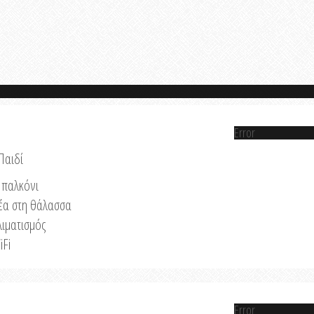
Error
Παιδί
παλκόνι
έα στη θάλασσα
λιματισμός
iFi
Error