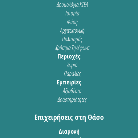
Δρομολόγια ΚΤΕΛ
Ιστορία
Φύση
Αρχιτεκτονική
Πολιτισμός
Χρήσιμα Τηλέφωνα
Περιοχές
Χωριά
Παραλίες
Εμπειρίες
Αξιοθέατα
Δραστηριότητες
Επιχειρήσεις στη Θάσο
Διαμονή