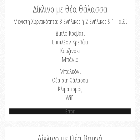
Δίκλινο με θέα θάλασσα
Μέγιστη Χωριτικότητα: 3 Ενήλικες ή 2 Ενήλικες & 1 Παιδί
Διπλό Κρεβάτι
Επιπλέον Κρεβάτι
Κουζινάκι
Μπάνιο
Μπαλκόνι
Θέα στη θάλασσα
Κλιματισμός
WiFi
Error
Δίκλινο με θέα βουνό