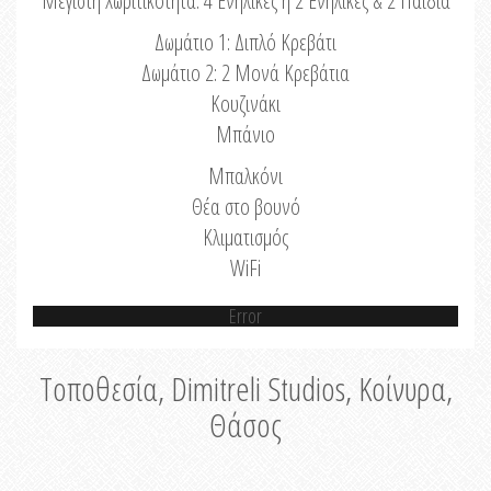
Μέγιστη Χωριτικότητα: 4 Ενήλικες ή 2 Ενήλικες & 2 Παιδιά
Δωμάτιο 1: Διπλό Κρεβάτι
Δωμάτιο 2: 2 Μονά Κρεβάτια
Κουζινάκι
Μπάνιο
Μπαλκόνι
Θέα στο βουνό
Κλιματισμός
WiFi
Error
Τοποθεσία, Dimitreli Studios, Κοίνυρα,
Θάσος