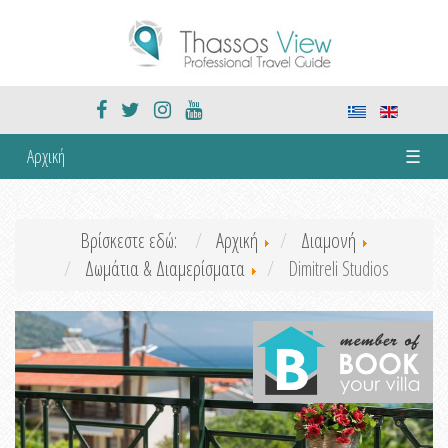
Αρχική
☰
Βρίσκεστε εδώ:
Αρχική
Διαμονή
Δωμάτια & Διαμερίσματα
Dimitreli Studios