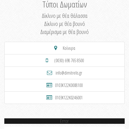
Τύποι Δωματίων
Δίκλινο με θέα θάλασσα
Δίκλινο με θέα βουνό
Διαμέρισμα με θέα βουνό
Κοίνυρα
(0030) 698 765 8500
info@dimitrelis.gr
0103K122K0008100
0103K122K0246001
Error