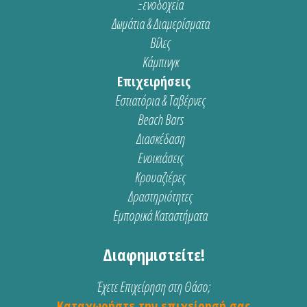
Ξενοδοχεία
Δωμάτια & Διαμερίσματα
Βίλες
Κάμπινγκ
Επιχειρήσεις
Εστιατόρια & Ταβέρνες
Beach Bars
Διασκέδαση
Ενοικιάσεις
Κρουαζιέρες
Δραστηριότητες
Εμπορικά Καταστήματα
Διαφημιστείτε!
Έχετε Επιχείρηση στη Θάσο;
Καταχωρήστε την επιχείρησή σας