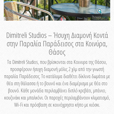
Dimitreli Studios – Ήσυχη Διαμονή Κοντά
στην Παραλία Παράδεισος στα Κοινύρα,
Θάσος
Τα Dimitreli Studios, που βρίσκονται στα Κοινυρα της Θάσου,
προσφέρουν ήσυχη διαμονή μόλις 2 χλμ από την γνωστή
παραλία Παράδεισος. Το κατάλυμα διαθέτει δίκλινα δωμάτια με
θέα στη θάλασσα ή το βουνό και ένα διαμέρισμα με θέα στο
βουνό. Κάθε μονάδα περιλαμβάνει διπλό κρεβάτι, μπάνιο,
κουζινάκι και μπαλκόνι. Οι παροχές περιλαμβάνουν κλιματισμό,
Wi-Fi και πρόσβαση σε κοινόχρηστο κήπο με κιόσκι.