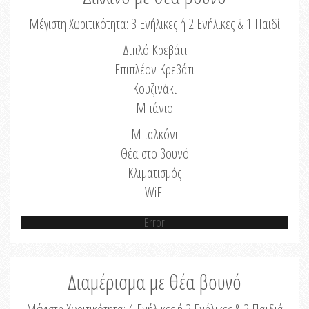
Μέγιστη Χωριτικότητα: 3 Ενήλικες ή 2 Ενήλικες & 1 Παιδί
Διπλό Κρεβάτι
Επιπλέον Κρεβάτι
Κουζινάκι
Μπάνιο
Μπαλκόνι
Θέα στο βουνό
Κλιματισμός
WiFi
Error
Διαμέρισμα με θέα βουνό