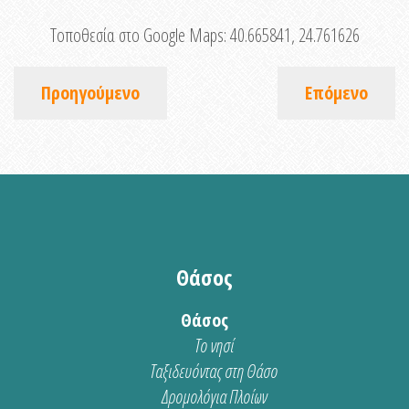
Τοποθεσία στο Google Maps:
40.665841, 24.761626
Προηγούμενο
Επόμενο
Θάσος
Θάσος
Το νησί
Ταξιδευόντας στη Θάσο
Δρομολόγια Πλοίων