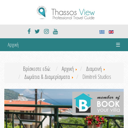
Αρχική
☰
Βρίσκεστε εδώ:
Αρχική
Διαμονή
Δωμάτια & Διαμερίσματα
Dimitreli Studios