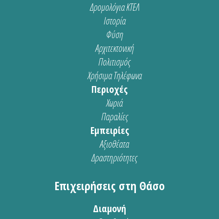
Δρομολόγια ΚΤΕΛ
Ιστορία
Φύση
Αρχιτεκτονική
Πολιτισμός
Χρήσιμα Τηλέφωνα
Περιοχές
Χωριά
Παραλίες
Εμπειρίες
Αξιοθέατα
Δραστηριότητες
Επιχειρήσεις στη Θάσο
Διαμονή