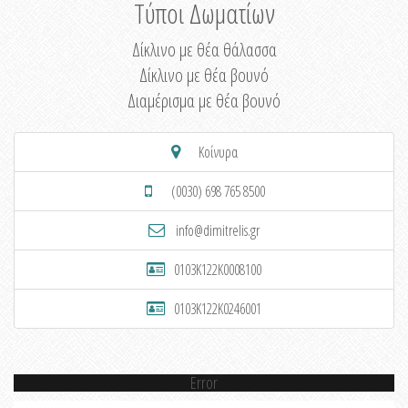
Τύποι Δωματίων
Δίκλινο με θέα θάλασσα
Δίκλινο με θέα βουνό
Διαμέρισμα με θέα βουνό
Κοίνυρα
(0030) 698 765 8500
info@dimitrelis.gr
0103K122K0008100
0103K122K0246001
Error