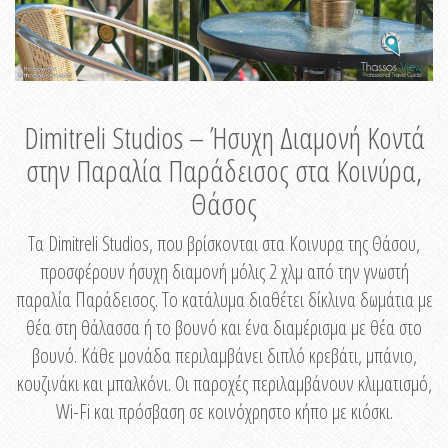
Dimitreli Studios – Ήσυχη Διαμονή Κοντά
στην Παραλία Παράδεισος στα Κοινύρα,
Θάσος
Τα Dimitreli Studios, που βρίσκονται στα Κοινυρα της Θάσου,
προσφέρουν ήσυχη διαμονή μόλις 2 χλμ από την γνωστή
παραλία Παράδεισος. Το κατάλυμα διαθέτει δίκλινα δωμάτια με
θέα στη θάλασσα ή το βουνό και ένα διαμέρισμα με θέα στο
βουνό. Κάθε μονάδα περιλαμβάνει διπλό κρεβάτι, μπάνιο,
κουζινάκι και μπαλκόνι. Οι παροχές περιλαμβάνουν κλιματισμό,
Wi-Fi και πρόσβαση σε κοινόχρηστο κήπο με κιόσκι.