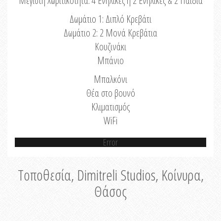
Μέγιστη Χωριτικότητα: 4 Ενήλικες ή 2 Ενήλικες & 2 Παιδιά
Δωμάτιο 1: Διπλό Κρεβάτι
Δωμάτιο 2: 2 Μονά Κρεβάτια
Κουζινάκι
Μπάνιο
Μπαλκόνι
Θέα στο βουνό
Κλιματισμός
WiFi
Error
Τοποθεσία, Dimitreli Studios, Κοίνυρα,
Θάσος