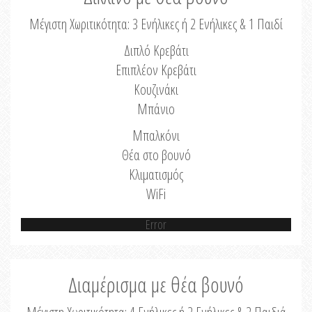
Μέγιστη Χωριτικότητα: 3 Ενήλικες ή 2 Ενήλικες & 1 Παιδί
Διπλό Κρεβάτι
Επιπλέον Κρεβάτι
Κουζινάκι
Μπάνιο
Μπαλκόνι
Θέα στο βουνό
Κλιματισμός
WiFi
Error
Διαμέρισμα με θέα βουνό