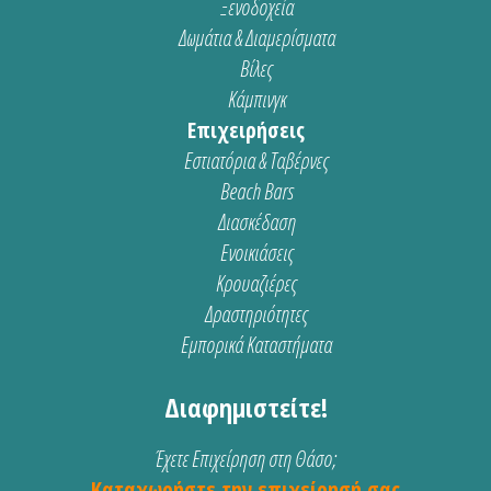
Ξενοδοχεία
Δωμάτια & Διαμερίσματα
Βίλες
Κάμπινγκ
Επιχειρήσεις
Εστιατόρια & Ταβέρνες
Beach Bars
Διασκέδαση
Ενοικιάσεις
Κρουαζιέρες
Δραστηριότητες
Εμπορικά Καταστήματα
Διαφημιστείτε!
Έχετε Επιχείρηση στη Θάσο;
Καταχωρήστε την επιχείρησή σας