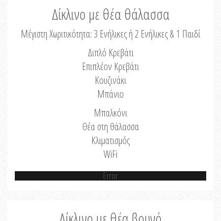
Δίκλινο με θέα θάλασσα
Μέγιστη Χωριτικότητα: 3 Ενήλικες ή 2 Ενήλικες & 1 Παιδί
Διπλό Κρεβάτι
Επιπλέον Κρεβάτι
Κουζινάκι
Μπάνιο
Μπαλκόνι
Θέα στη θάλασσα
Κλιματισμός
WiFi
Error
Δίκλινο με θέα βουνό