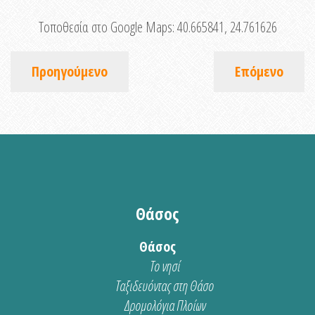
Τοποθεσία στο Google Maps:
40.665841, 24.761626
Προηγούμενο
Επόμενο
Θάσος
Θάσος
Το νησί
Ταξιδευόντας στη Θάσο
Δρομολόγια Πλοίων