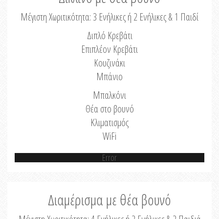
Μέγιστη Χωριτικότητα: 3 Ενήλικες ή 2 Ενήλικες & 1 Παιδί
Διπλό Κρεβάτι
Επιπλέον Κρεβάτι
Κουζινάκι
Μπάνιο
Μπαλκόνι
Θέα στο βουνό
Κλιματισμός
WiFi
Error
Διαμέρισμα με θέα βουνό