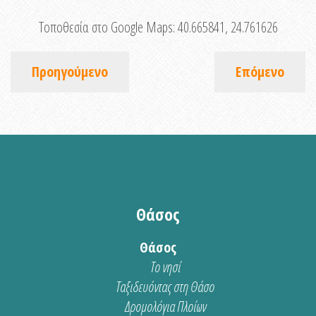
Τοποθεσία στο Google Maps:
40.665841, 24.761626
Προηγούμενο
Επόμενο
Θάσος
Θάσος
Το νησί
Ταξιδευόντας στη Θάσο
Δρομολόγια Πλοίων