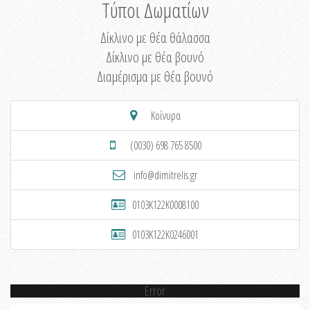
Τύποι Δωματίων
Δίκλινο με θέα θάλασσα
Δίκλινο με θέα βουνό
Διαμέρισμα με θέα βουνό
Κοίνυρα
(0030) 698 765 8500
info@dimitrelis.gr
0103K122K0008100
0103K122K0246001
Error