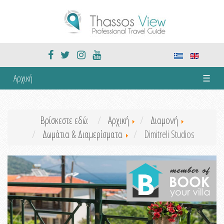
Αρχική
☰
Βρίσκεστε εδώ:
Αρχική
Διαμονή
Δωμάτια & Διαμερίσματα
Dimitreli Studios