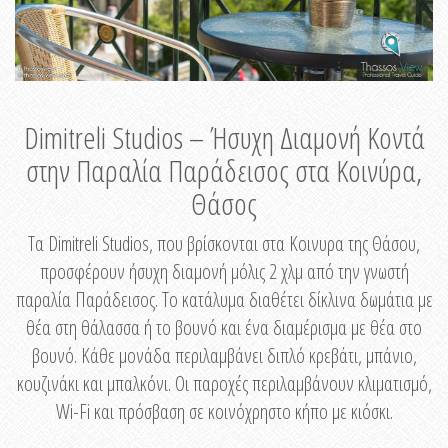
Dimitreli Studios – Ήσυχη Διαμονή Κοντά
στην Παραλία Παράδεισος στα Κοινύρα,
Θάσος
Τα Dimitreli Studios, που βρίσκονται στα Κοινυρα της Θάσου,
προσφέρουν ήσυχη διαμονή μόλις 2 χλμ από την γνωστή
παραλία Παράδεισος. Το κατάλυμα διαθέτει δίκλινα δωμάτια με
θέα στη θάλασσα ή το βουνό και ένα διαμέρισμα με θέα στο
βουνό. Κάθε μονάδα περιλαμβάνει διπλό κρεβάτι, μπάνιο,
κουζινάκι και μπαλκόνι. Οι παροχές περιλαμβάνουν κλιματισμό,
Wi-Fi και πρόσβαση σε κοινόχρηστο κήπο με κιόσκι.