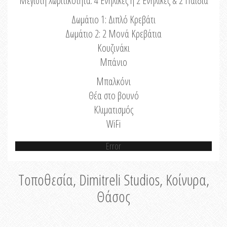
Μέγιστη Χωριτικότητα: 4 Ενήλικες ή 2 Ενήλικες & 2 Παιδιά
Δωμάτιο 1: Διπλό Κρεβάτι
Δωμάτιο 2: 2 Μονά Κρεβάτια
Κουζινάκι
Μπάνιο
Μπαλκόνι
Θέα στο βουνό
Κλιματισμός
WiFi
Error
Τοποθεσία, Dimitreli Studios, Κοίνυρα,
Θάσος