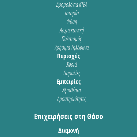
Δρομολόγια ΚΤΕΛ
Ιστορία
Φύση
Αρχιτεκτονική
Πολιτισμός
Χρήσιμα Τηλέφωνα
Περιοχές
Χωριά
Παραλίες
Εμπειρίες
Αξιοθέατα
Δραστηριότητες
Επιχειρήσεις στη Θάσο
Διαμονή