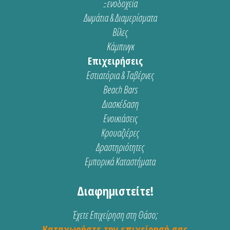
Ξενοδοχεία
Δωμάτια & Διαμερίσματα
Βίλες
Κάμπινγκ
Επιχειρήσεις
Εστιατόρια & Ταβέρνες
Beach Bars
Διασκέδαση
Ενοικιάσεις
Κρουαζιέρες
Δραστηριότητες
Εμπορικά Καταστήματα
Διαφημιστείτε!
Έχετε Επιχείρηση στη Θάσο;
Καταχωρήστε την επιχείρησή σας