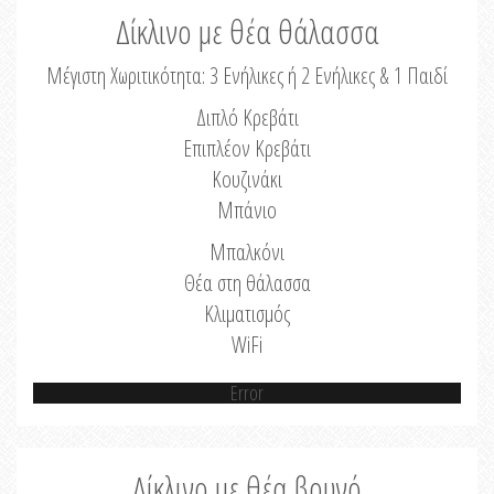
Δίκλινο με θέα θάλασσα
Μέγιστη Χωριτικότητα: 3 Ενήλικες ή 2 Ενήλικες & 1 Παιδί
Διπλό Κρεβάτι
Επιπλέον Κρεβάτι
Κουζινάκι
Μπάνιο
Μπαλκόνι
Θέα στη θάλασσα
Κλιματισμός
WiFi
Error
Δίκλινο με θέα βουνό