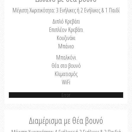
Μέγιστη Χωριτικότητα: 3 Ενήλικες ή 2 Ενήλικες & 1 Παιδί
Διπλό Κρεβάτι
Επιπλέον Κρεβάτι
Κουζινάκι
Μπάνιο
Μπαλκόνι
Θέα στο βουνό
Κλιματισμός
WiFi
Error
Διαμέρισμα με θέα βουνό