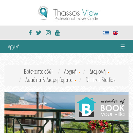
Αρχική
☰
Βρίσκεστε εδώ:
Αρχική
Διαμονή
Δωμάτια & Διαμερίσματα
Dimitreli Studios