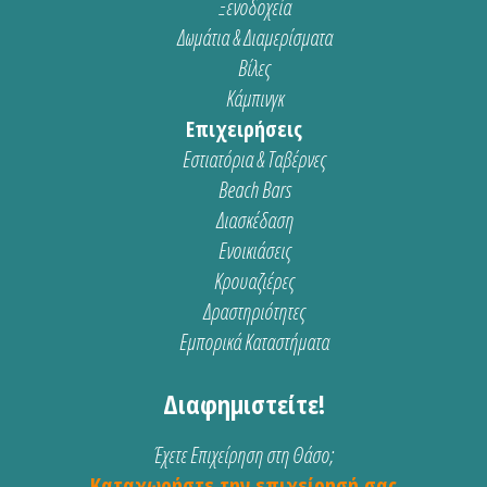
Ξενοδοχεία
Δωμάτια & Διαμερίσματα
Βίλες
Κάμπινγκ
Επιχειρήσεις
Εστιατόρια & Ταβέρνες
Beach Bars
Διασκέδαση
Ενοικιάσεις
Κρουαζιέρες
Δραστηριότητες
Εμπορικά Καταστήματα
Διαφημιστείτε!
Έχετε Επιχείρηση στη Θάσο;
Καταχωρήστε την επιχείρησή σας