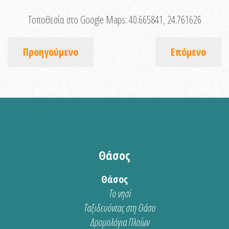
Τοποθεσία στο Google Maps:
40.665841, 24.761626
Προηγούμενο
Επόμενο
Θάσος
Θάσος
Το νησί
Ταξιδευόντας στη Θάσο
Δρομολόγια Πλοίων