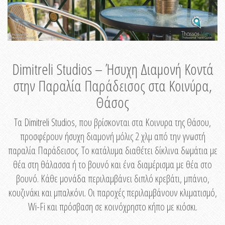
Dimitreli Studios – Ήσυχη Διαμονή Κοντά
στην Παραλία Παράδεισος στα Κοινύρα,
Θάσος
Τα Dimitreli Studios, που βρίσκονται στα Κοινυρα της Θάσου,
προσφέρουν ήσυχη διαμονή μόλις 2 χλμ από την γνωστή
παραλία Παράδεισος. Το κατάλυμα διαθέτει δίκλινα δωμάτια με
θέα στη θάλασσα ή το βουνό και ένα διαμέρισμα με θέα στο
βουνό. Κάθε μονάδα περιλαμβάνει διπλό κρεβάτι, μπάνιο,
κουζινάκι και μπαλκόνι. Οι παροχές περιλαμβάνουν κλιματισμό,
Wi-Fi και πρόσβαση σε κοινόχρηστο κήπο με κιόσκι.