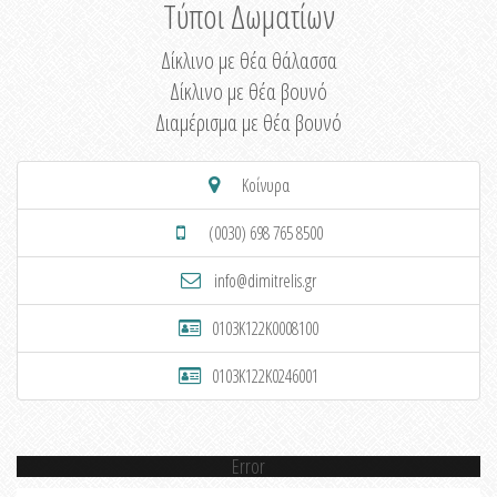
Τύποι Δωματίων
Δίκλινο με θέα θάλασσα
Δίκλινο με θέα βουνό
Διαμέρισμα με θέα βουνό
Κοίνυρα
(0030) 698 765 8500
info@dimitrelis.gr
0103K122K0008100
0103K122K0246001
Error