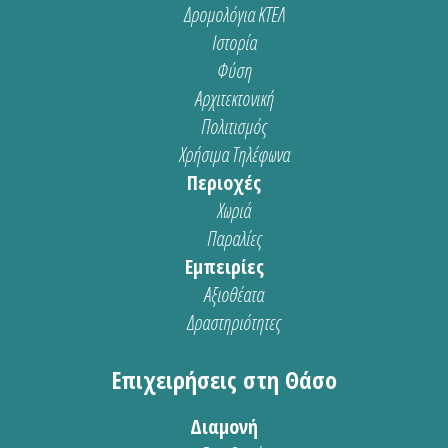
Δρομολόγια ΚΤΕΛ
Ιστορία
Φύση
Αρχιτεκτονική
Πολιτισμός
Χρήσιμα Τηλέφωνα
Περιοχές
Χωριά
Παραλίες
Εμπειρίες
Αξιοθέατα
Δραστηριότητες
Επιχειρήσεις στη Θάσο
Διαμονή