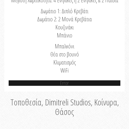
Μέγιστη Χωριτικότητα: 4 Ενήλικες ή 2 Ενήλικες & 2 Παιδιά
Δωμάτιο 1: Διπλό Κρεβάτι
Δωμάτιο 2: 2 Μονά Κρεβάτια
Κουζινάκι
Μπάνιο
Μπαλκόνι
Θέα στο βουνό
Κλιματισμός
WiFi
Error
Τοποθεσία, Dimitreli Studios, Κοίνυρα,
Θάσος