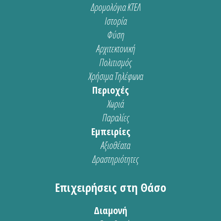
Δρομολόγια ΚΤΕΛ
Ιστορία
Φύση
Αρχιτεκτονική
Πολιτισμός
Χρήσιμα Τηλέφωνα
Περιοχές
Χωριά
Παραλίες
Εμπειρίες
Αξιοθέατα
Δραστηριότητες
Επιχειρήσεις στη Θάσο
Διαμονή