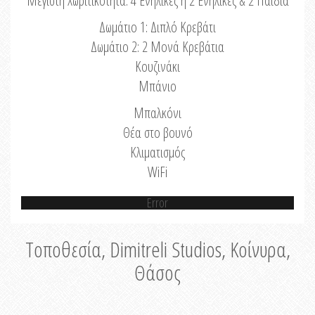
Μέγιστη Χωριτικότητα: 4 Ενήλικες ή 2 Ενήλικες & 2 Παιδιά
Δωμάτιο 1: Διπλό Κρεβάτι
Δωμάτιο 2: 2 Μονά Κρεβάτια
Κουζινάκι
Μπάνιο
Μπαλκόνι
Θέα στο βουνό
Κλιματισμός
WiFi
Error
Τοποθεσία, Dimitreli Studios, Κοίνυρα,
Θάσος