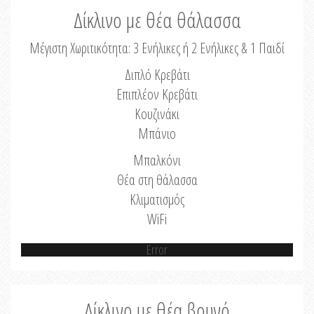
Δίκλινο με θέα θάλασσα
Μέγιστη Χωριτικότητα: 3 Ενήλικες ή 2 Ενήλικες & 1 Παιδί
Διπλό Κρεβάτι
Επιπλέον Κρεβάτι
Κουζινάκι
Μπάνιο
Μπαλκόνι
Θέα στη θάλασσα
Κλιματισμός
WiFi
Error
Δίκλινο με θέα βουνό