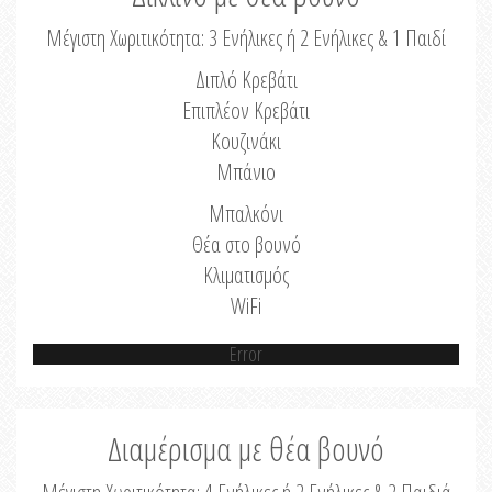
Μέγιστη Χωριτικότητα: 3 Ενήλικες ή 2 Ενήλικες & 1 Παιδί
Διπλό Κρεβάτι
Επιπλέον Κρεβάτι
Κουζινάκι
Μπάνιο
Μπαλκόνι
Θέα στο βουνό
Κλιματισμός
WiFi
Error
Διαμέρισμα με θέα βουνό