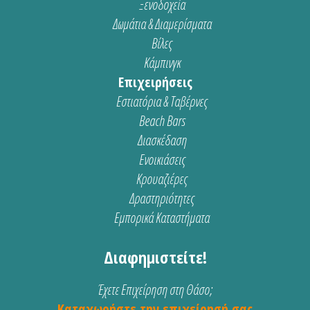
Ξενοδοχεία
Δωμάτια & Διαμερίσματα
Βίλες
Κάμπινγκ
Επιχειρήσεις
Εστιατόρια & Ταβέρνες
Beach Bars
Διασκέδαση
Ενοικιάσεις
Κρουαζιέρες
Δραστηριότητες
Εμπορικά Καταστήματα
Διαφημιστείτε!
Έχετε Επιχείρηση στη Θάσο;
Καταχωρήστε την επιχείρησή σας