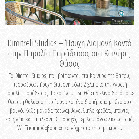
Dimitreli Studios – Ήσυχη Διαμονή Κοντά
στην Παραλία Παράδεισος στα Κοινύρα,
Θάσος
Τα Dimitreli Studios, που βρίσκονται στα Κοινυρα της Θάσου,
προσφέρουν ήσυχη διαμονή μόλις 2 χλμ από την γνωστή
παραλία Παράδεισος. Το κατάλυμα διαθέτει δίκλινα δωμάτια με
θέα στη θάλασσα ή το βουνό και ένα διαμέρισμα με θέα στο
βουνό. Κάθε μονάδα περιλαμβάνει διπλό κρεβάτι, μπάνιο,
κουζινάκι και μπαλκόνι. Οι παροχές περιλαμβάνουν κλιματισμό,
Wi-Fi και πρόσβαση σε κοινόχρηστο κήπο με κιόσκι.