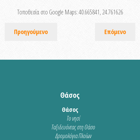
Τοποθεσία στο Google Maps:
40.665841, 24.761626
Προηγούμενο
Επόμενο
Θάσος
Θάσος
Το νησί
Ταξιδευόντας στη Θάσο
Δρομολόγια Πλοίων