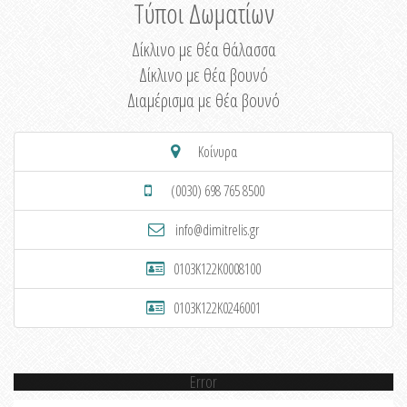
Τύποι Δωματίων
Δίκλινο με θέα θάλασσα
Δίκλινο με θέα βουνό
Διαμέρισμα με θέα βουνό
Κοίνυρα
(0030) 698 765 8500
info@dimitrelis.gr
0103K122K0008100
0103K122K0246001
Error