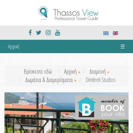
Αρχική
☰
Βρίσκεστε εδώ:
Αρχική
Διαμονή
Δωμάτια & Διαμερίσματα
Dimitreli Studios