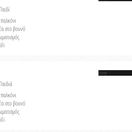
Παιδί
παλκόνι
έα στο βουνό
λιματισμός
iFi
Error
 Παιδιά
παλκόνι
έα στο βουνό
λιματισμός
iFi