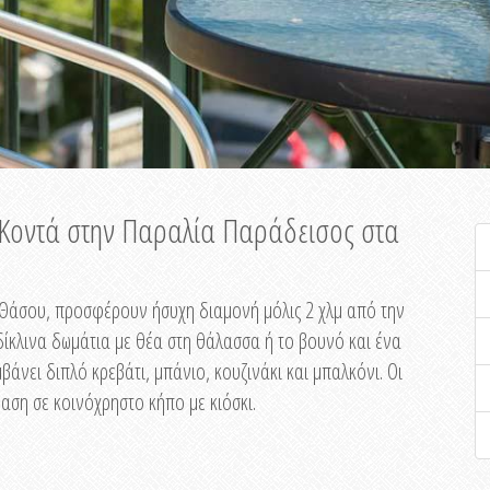
ή Κοντά στην Παραλία Παράδεισος στα
ης Θάσου, προσφέρουν ήσυχη διαμονή μόλις 2 χλμ από την
ίκλινα δωμάτια με θέα στη θάλασσα ή το βουνό και ένα
άνει διπλό κρεβάτι, μπάνιο, κουζινάκι και μπαλκόνι. Οι
αση σε κοινόχρηστο κήπο με κιόσκι.