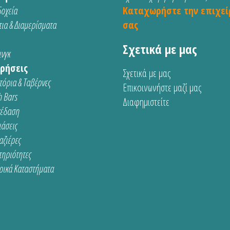
οχεία
Καταχωρήστε την επιχεί
ια & Διαμερίσματα
σας
Σχετικά με μας
νγκ
ρήσεις
Σχετικά με μας
τόρια & Ταβέρνες
Επικοινωνήστε μαζί μας
 Bars
Διαφημιστείτε
κέδαση
ιάσεις
αζιέρες
τηριότητες
ρικά Καταστήματα