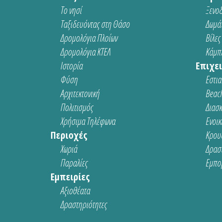
Το νησί
Ξενοδ
Ταξιδευόντας στη Θάσο
Δωμάτ
Δρομολόγια Πλοίων
Βίλες
Δρομολόγια ΚΤΕΛ
Κάμπι
Ιστορία
Επιχει
Φύση
Εστια
Αρχιτεκτονική
Beach
Πολιτισμός
Διασ
Χρήσιμα Τηλέφωνα
Ενοικ
Περιοχές
Κρου
Χωριά
Δρασ
Παραλίες
Εμπο
Εμπειρίες
Αξιοθέατα
Δραστηριότητες