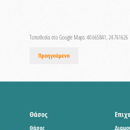
Τοποθεσία στο Google Maps:
40.665841, 24.761626
Προηγούμενο
Θάσος
Επιχ
Θάσος
Διαμο