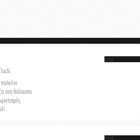
Error
Παιδί
παλκόνι
έα στη θάλασσα
λιματισμός
iFi
Error