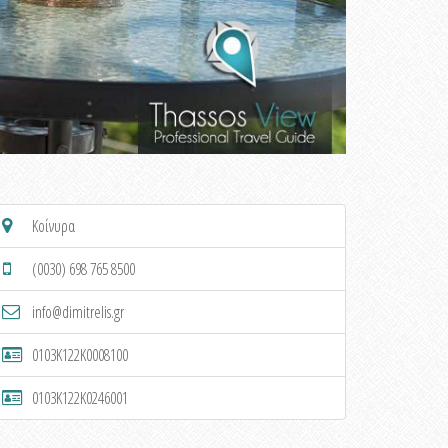
Κοίνυρα
(0030) 698 765 8500
info@dimitrelis.gr
0103K122K0008100
0103K122K0246001