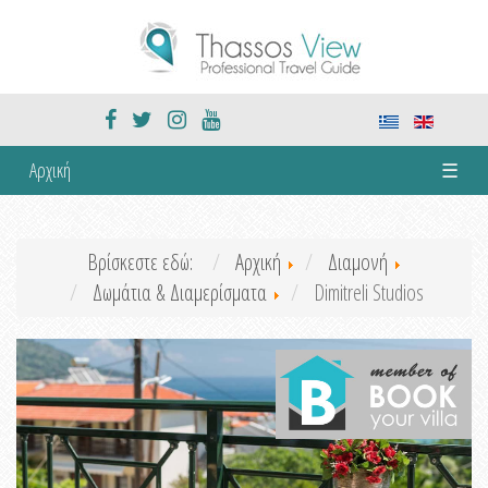
Αρχική
☰
Βρίσκεστε εδώ:
Αρχική
Διαμονή
Δωμάτια & Διαμερίσματα
Dimitreli Studios