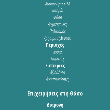
Δρομολόγια ΚΤΕΛ
Ιστορία
Φύση
Αρχιτεκτονική
Πολιτισμός
Χρήσιμα Τηλέφωνα
Περιοχές
Χωριά
Παραλίες
Εμπειρίες
Αξιοθέατα
Δραστηριότητες
Επιχειρήσεις στη Θάσο
Διαμονή