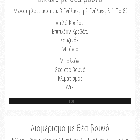
Μέγιστη Χωριτικότητα: 3 Ενήλικες ή 2 Ενήλικες & 1 Παιδί
Διπλό Κρεβάτι
Επιπλέον Κρεβάτι
Κουζινάκι
Μπάνιο
Μπαλκόνι
Θέα στο βουνό
Κλιματισμός
WiFi
Error
Διαμέρισμα με θέα βουνό