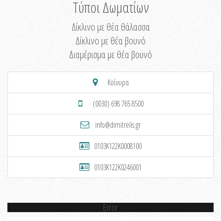
Τύποι Δωματίων
Δίκλινο με θέα θάλασσα
Δίκλινο με θέα βουνό
Διαμέρισμα με θέα βουνό
Κοίνυρα
(0030) 698 765 8500
info@dimitrelis.gr
0103K122K0008100
0103K122K0246001
Error