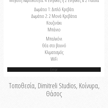
Μέγιστη Χωριτικότητα: 4 Ενήλικες ή 2 Ενήλικες & 2 Παιδιά
Δωμάτιο 1: Διπλό Κρεβάτι
Δωμάτιο 2: 2 Μονά Κρεβάτια
Κουζινάκι
Μπάνιο
Μπαλκόνι
Θέα στο βουνό
Κλιματισμός
WiFi
Error
Τοποθεσία, Dimitreli Studios, Κοίνυρα,
Θάσος