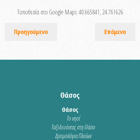
Τοποθεσία στο Google Maps:
40.665841, 24.761626
Προηγούμενο
Επόμενο
Θάσος
Θάσος
Το νησί
Ταξιδευόντας στη Θάσο
Δρομολόγια Πλοίων