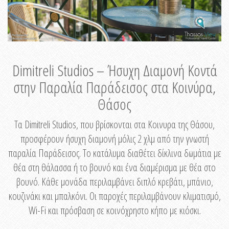
Dimitreli Studios – Ήσυχη Διαμονή Κοντά
στην Παραλία Παράδεισος στα Κοινύρα,
Θάσος
Τα Dimitreli Studios, που βρίσκονται στα Κοινυρα της Θάσου,
προσφέρουν ήσυχη διαμονή μόλις 2 χλμ από την γνωστή
παραλία Παράδεισος. Το κατάλυμα διαθέτει δίκλινα δωμάτια με
θέα στη θάλασσα ή το βουνό και ένα διαμέρισμα με θέα στο
βουνό. Κάθε μονάδα περιλαμβάνει διπλό κρεβάτι, μπάνιο,
κουζινάκι και μπαλκόνι. Οι παροχές περιλαμβάνουν κλιματισμό,
Wi-Fi και πρόσβαση σε κοινόχρηστο κήπο με κιόσκι.