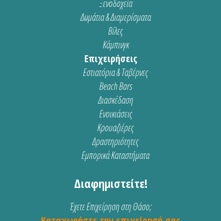
Ξενοδοχεία
Δωμάτια & Διαμερίσματα
Βίλες
Κάμπινγκ
Επιχειρήσεις
Εστιατόρια & Ταβέρνες
Beach Bars
Διασκέδαση
Ενοικιάσεις
Κρουαζιέρες
Δραστηριότητες
Εμπορικά Καταστήματα
Διαφημιστείτε!
Έχετε Επιχείρηση στη Θάσο;
Καταχωρήστε την επιχείρησή σας