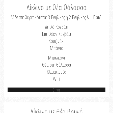
Δίκλινο με θέα θάλασσα
Μέγιστη Χωριτικότητα: 3 Ενήλικες ή 2 Ενήλικες & 1 Παιδί
Διπλό Κρεβάτι
Επιπλέον Κρεβάτι
Κουζινάκι
Μπάνιο
Μπαλκόνι
Θέα στη θάλασσα
Κλιματισμός
WiFi
Error
Δίκλινο με θέα βουνό