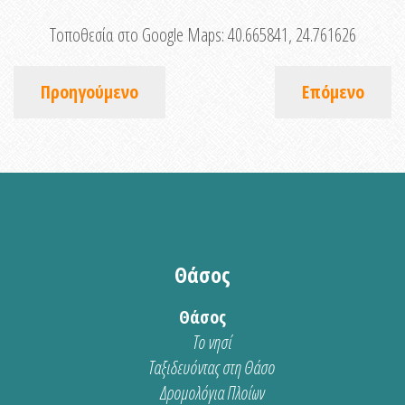
Τοποθεσία στο Google Maps:
40.665841, 24.761626
Προηγούμενο
Επόμενο
Θάσος
Θάσος
Το νησί
Ταξιδευόντας στη Θάσο
Δρομολόγια Πλοίων