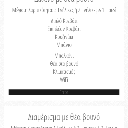
Μέγιστη Χωριτικότητα: 3 Ενήλικες ή 2 Ενήλικες & 1 Παιδί
Διπλό Κρεβάτι
Επιπλέον Κρεβάτι
Κουζινάκι
Μπάνιο
Μπαλκόνι
Θέα στο βουνό
Κλιματισμός
WiFi
Error
Διαμέρισμα με θέα βουνό