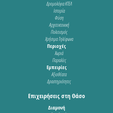
Δρομολόγια ΚΤΕΛ
Ιστορία
Φύση
Αρχιτεκτονική
Πολιτισμός
Χρήσιμα Τηλέφωνα
Περιοχές
Χωριά
Παραλίες
Εμπειρίες
Αξιοθέατα
Δραστηριότητες
Επιχειρήσεις στη Θάσο
Διαμονή