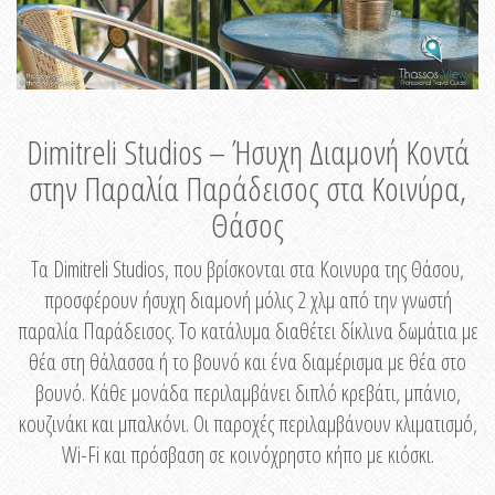
Dimitreli Studios – Ήσυχη Διαμονή Κοντά
στην Παραλία Παράδεισος στα Κοινύρα,
Θάσος
Τα Dimitreli Studios, που βρίσκονται στα Κοινυρα της Θάσου,
προσφέρουν ήσυχη διαμονή μόλις 2 χλμ από την γνωστή
παραλία Παράδεισος. Το κατάλυμα διαθέτει δίκλινα δωμάτια με
θέα στη θάλασσα ή το βουνό και ένα διαμέρισμα με θέα στο
βουνό. Κάθε μονάδα περιλαμβάνει διπλό κρεβάτι, μπάνιο,
κουζινάκι και μπαλκόνι. Οι παροχές περιλαμβάνουν κλιματισμό,
Wi-Fi και πρόσβαση σε κοινόχρηστο κήπο με κιόσκι.