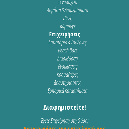
Ξενοδοχεία
Δωμάτια & Διαμερίσματα
Βίλες
Κάμπινγκ
Επιχειρήσεις
Εστιατόρια & Ταβέρνες
Beach Bars
Διασκέδαση
Ενοικιάσεις
Κρουαζιέρες
Δραστηριότητες
Εμπορικά Καταστήματα
Διαφημιστείτε!
Έχετε Επιχείρηση στη Θάσο;
Καταχωρήστε την επιχείρησή σας