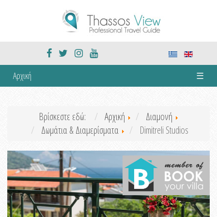
Αρχική
☰
Βρίσκεστε εδώ:
Αρχική
Διαμονή
Δωμάτια & Διαμερίσματα
Dimitreli Studios