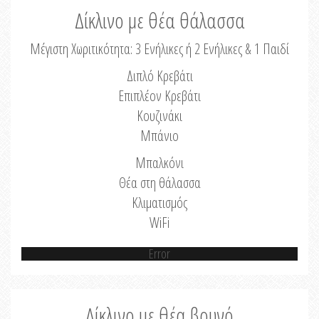
Δίκλινο με θέα θάλασσα
Μέγιστη Χωριτικότητα: 3 Ενήλικες ή 2 Ενήλικες & 1 Παιδί
Διπλό Κρεβάτι
Επιπλέον Κρεβάτι
Κουζινάκι
Μπάνιο
Μπαλκόνι
Θέα στη θάλασσα
Κλιματισμός
WiFi
Error
Δίκλινο με θέα βουνό