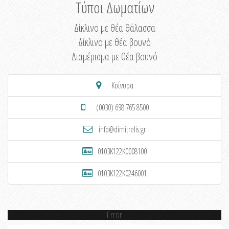
Τύποι Δωματίων
Δίκλινο με θέα θάλασσα
Δίκλινο με θέα βουνό
Διαμέρισμα με θέα βουνό
Κοίνυρα
(0030) 698 765 8500
info@dimitrelis.gr
0103K122K0008100
0103K122K0246001
Error