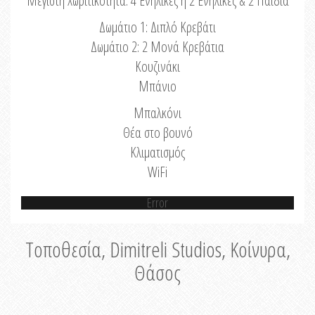
Μέγιστη Χωριτικότητα: 4 Ενήλικες ή 2 Ενήλικες & 2 Παιδιά
Δωμάτιο 1: Διπλό Κρεβάτι
Δωμάτιο 2: 2 Μονά Κρεβάτια
Κουζινάκι
Μπάνιο
Μπαλκόνι
Θέα στο βουνό
Κλιματισμός
WiFi
Error
Τοποθεσία, Dimitreli Studios, Κοίνυρα,
Θάσος