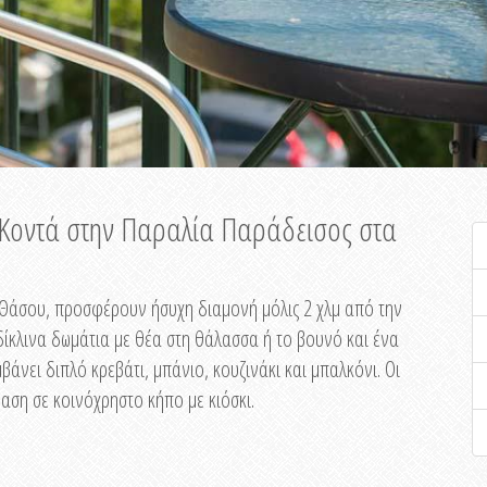
ή Κοντά στην Παραλία Παράδεισος στα
ης Θάσου, προσφέρουν ήσυχη διαμονή μόλις 2 χλμ από την
ίκλινα δωμάτια με θέα στη θάλασσα ή το βουνό και ένα
άνει διπλό κρεβάτι, μπάνιο, κουζινάκι και μπαλκόνι. Οι
αση σε κοινόχρηστο κήπο με κιόσκι.