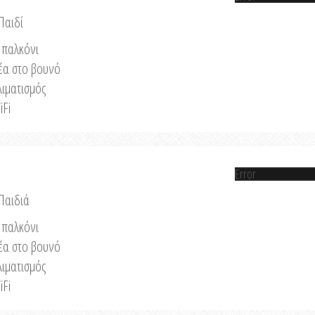
Παιδί
παλκόνι
έα στο βουνό
λιματισμός
iFi
Error
 Παιδιά
παλκόνι
έα στο βουνό
λιματισμός
iFi