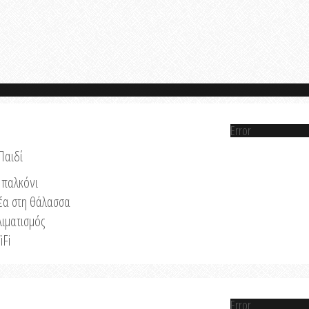
Error
Παιδί
παλκόνι
έα στη θάλασσα
λιματισμός
iFi
Error