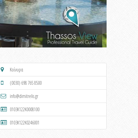
Κοίνυρα
(0030) 698 765 8500
info@dimitrelis.gr
0103K122K0008100
0103K122K0246001