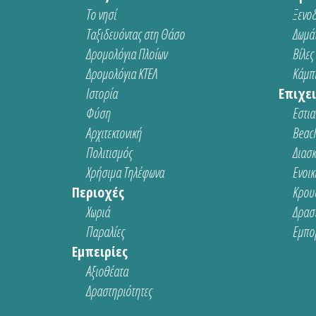
Το νησί
Ξενοδ
Ταξιδευόντας στη Θάσο
Δωμάτ
Δρομολόγια Πλοίων
Βίλες
Δρομολόγια ΚΤΕΛ
Κάμπι
Ιστορία
Επιχει
Φύση
Εστια
Αρχιτεκτονική
Beach
Πολιτισμός
Διασ
Χρήσιμα Τηλέφωνα
Ενοικ
Περιοχές
Κρου
Χωριά
Δρασ
Παραλίες
Εμπο
Εμπειρίες
Αξιοθέατα
Δραστηριότητες