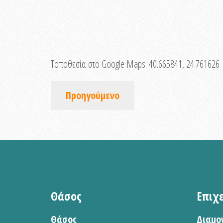
Τοποθεσία στο Google Maps:
40.665841, 24.761626
Προηγούμενο
Θάσος
Επιχ
Θάσος
Διαμο