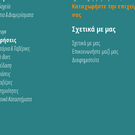
οχεία
Καταχωρήστε την επιχεί
ια & Διαμερίσματα
σας
Σχετικά με μας
νγκ
ρήσεις
Σχετικά με μας
τόρια & Ταβέρνες
Επικοινωνήστε μαζί μας
 Bars
Διαφημιστείτε
κέδαση
ιάσεις
αζιέρες
τηριότητες
ρικά Καταστήματα