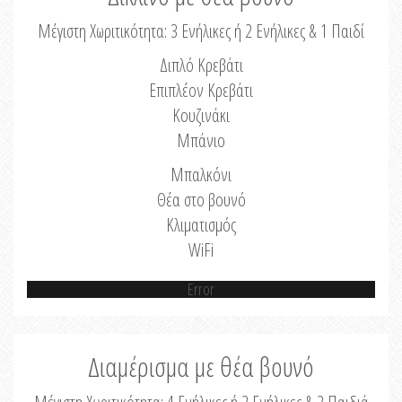
Μέγιστη Χωριτικότητα: 3 Ενήλικες ή 2 Ενήλικες & 1 Παιδί
Διπλό Κρεβάτι
Επιπλέον Κρεβάτι
Κουζινάκι
Μπάνιο
Μπαλκόνι
Θέα στο βουνό
Κλιματισμός
WiFi
Error
Διαμέρισμα με θέα βουνό