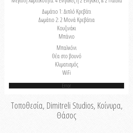
Μέγιστη Χωριτικότητα: 4 Ενήλικες ή 2 Ενήλικες & 2 Παιδιά
Δωμάτιο 1: Διπλό Κρεβάτι
Δωμάτιο 2: 2 Μονά Κρεβάτια
Κουζινάκι
Μπάνιο
Μπαλκόνι
Θέα στο βουνό
Κλιματισμός
WiFi
Error
Τοποθεσία, Dimitreli Studios, Κοίνυρα,
Θάσος