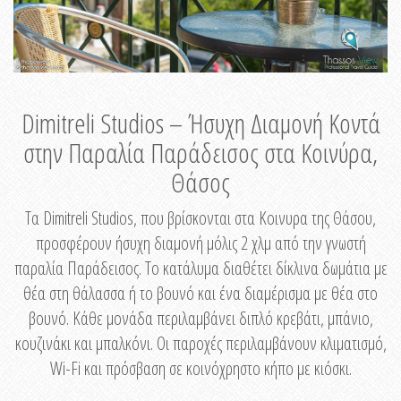
Dimitreli Studios – Ήσυχη Διαμονή Κοντά
στην Παραλία Παράδεισος στα Κοινύρα,
Θάσος
Τα Dimitreli Studios, που βρίσκονται στα Κοινυρα της Θάσου,
προσφέρουν ήσυχη διαμονή μόλις 2 χλμ από την γνωστή
παραλία Παράδεισος. Το κατάλυμα διαθέτει δίκλινα δωμάτια με
θέα στη θάλασσα ή το βουνό και ένα διαμέρισμα με θέα στο
βουνό. Κάθε μονάδα περιλαμβάνει διπλό κρεβάτι, μπάνιο,
κουζινάκι και μπαλκόνι. Οι παροχές περιλαμβάνουν κλιματισμό,
Wi-Fi και πρόσβαση σε κοινόχρηστο κήπο με κιόσκι.