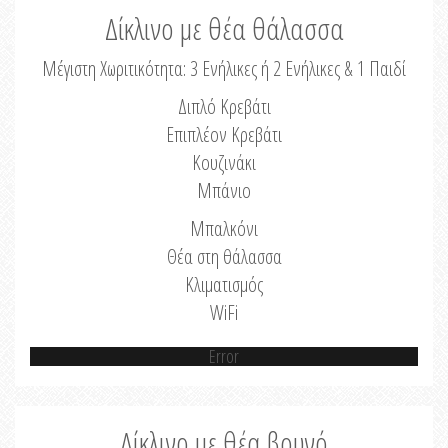
Δίκλινο με θέα θάλασσα
Μέγιστη Χωριτικότητα: 3 Ενήλικες ή 2 Ενήλικες & 1 Παιδί
Διπλό Κρεβάτι
Επιπλέον Κρεβάτι
Κουζινάκι
Μπάνιο
Μπαλκόνι
Θέα στη θάλασσα
Κλιματισμός
WiFi
Error
Δίκλινο με θέα βουνό