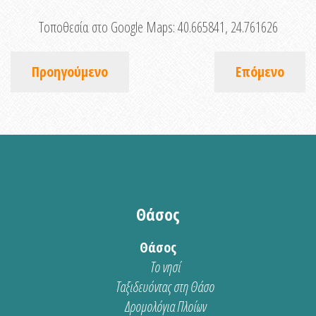
Τοποθεσία στο Google Maps:
40.665841, 24.761626
Προηγούμενο
Επόμενο
Θάσος
Θάσος
Το νησί
Ταξιδευόντας στη Θάσο
Δρομολόγια Πλοίων