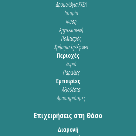
Δρομολόγια ΚΤΕΛ
Ιστορία
Φύση
Αρχιτεκτονική
Πολιτισμός
Χρήσιμα Τηλέφωνα
Περιοχές
Χωριά
Παραλίες
Εμπειρίες
Αξιοθέατα
Δραστηριότητες
Επιχειρήσεις στη Θάσο
Διαμονή