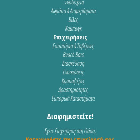
Ξενοδοχεία
Δωμάτια & Διαμερίσματα
Βίλες
Κάμπινγκ
Επιχειρήσεις
Εστιατόρια & Ταβέρνες
Beach Bars
Διασκέδαση
Ενοικιάσεις
Κρουαζιέρες
Δραστηριότητες
Εμπορικά Καταστήματα
Διαφημιστείτε!
Έχετε Επιχείρηση στη Θάσο;
Καταχωρήστε την επιχείρησή σας