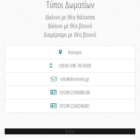
Τύποι Δωματίων
Δίκλινο με θέα θάλασσα
Δίκλινο με θέα βουνό
Διαμέρισμα με θέα βουνό
Κοίνυρα
(0030) 698 765 8500
info@dimitrelis.gr
0103K122K0008100
0103K122K0246001
Error