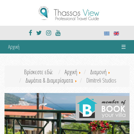
Αρχική
☰
Βρίσκεστε εδώ:
Αρχική
Διαμονή
Δωμάτια & Διαμερίσματα
Dimitreli Studios