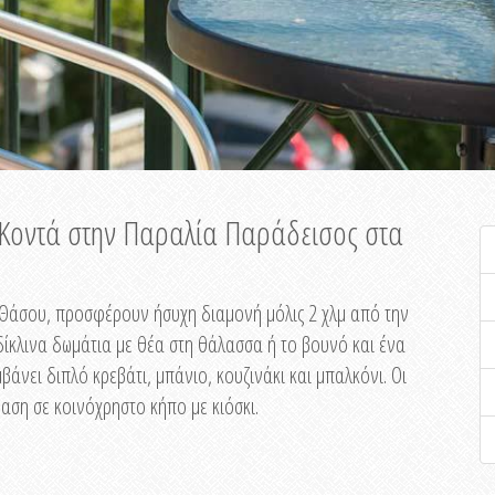
ή Κοντά στην Παραλία Παράδεισος στα
ης Θάσου, προσφέρουν ήσυχη διαμονή μόλις 2 χλμ από την
ίκλινα δωμάτια με θέα στη θάλασσα ή το βουνό και ένα
άνει διπλό κρεβάτι, μπάνιο, κουζινάκι και μπαλκόνι. Οι
αση σε κοινόχρηστο κήπο με κιόσκι.