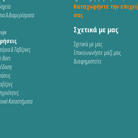
οχεία
Καταχωρήστε την επιχεί
ια & Διαμερίσματα
σας
Σχετικά με μας
νγκ
ρήσεις
Σχετικά με μας
τόρια & Ταβέρνες
Επικοινωνήστε μαζί μας
 Bars
Διαφημιστείτε
κέδαση
ιάσεις
αζιέρες
τηριότητες
ρικά Καταστήματα