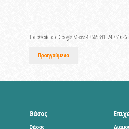
Τοποθεσία στο Google Maps:
40.665841, 24.761626
Προηγούμενο
Θάσος
Επιχ
Θάσος
Διαμο