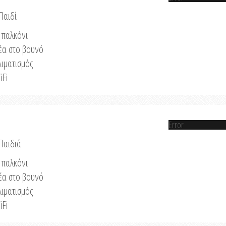
Παιδί
παλκόνι
έα στο βουνό
λιματισμός
iFi
Error
 Παιδιά
παλκόνι
έα στο βουνό
λιματισμός
iFi