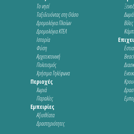
Το νησί
Ξενοδ
Ταξιδευόντας στη Θάσο
Δωμάτ
Δρομολόγια Πλοίων
Βίλες
Δρομολόγια ΚΤΕΛ
Κάμπι
Ιστορία
Επιχει
Φύση
Εστια
Αρχιτεκτονική
Beach
Πολιτισμός
Διασ
Χρήσιμα Τηλέφωνα
Ενοικ
Περιοχές
Κρου
Χωριά
Δρασ
Παραλίες
Εμπο
Εμπειρίες
Αξιοθέατα
Δραστηριότητες