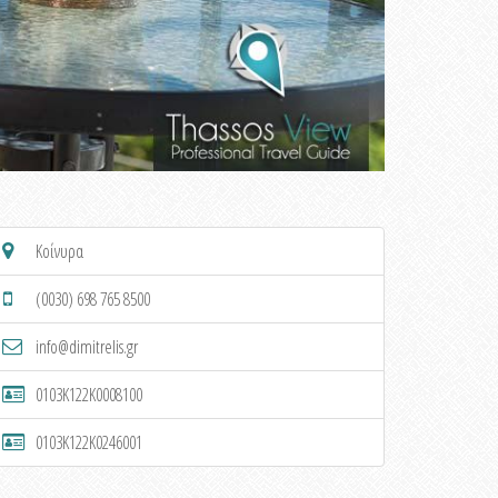
Κοίνυρα
(0030) 698 765 8500
info@dimitrelis.gr
0103K122K0008100
0103K122K0246001