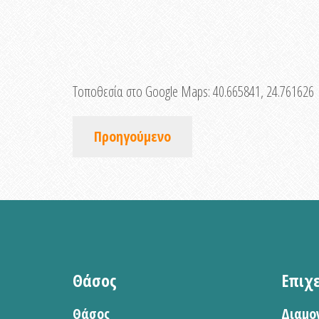
Τοποθεσία στο Google Maps:
40.665841, 24.761626
Προηγούμενο
Θάσος
Επιχ
Θάσος
Διαμο