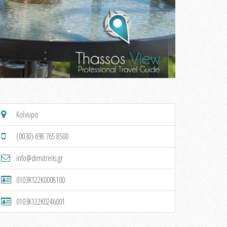
Κοίνυρα
(0030) 698 765 8500
info@dimitrelis.gr
0103K122K0008100
0103K122K0246001