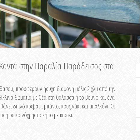
ή Κοντά στην Παραλία Παράδεισος στα
ης Θάσου, προσφέρουν ήσυχη διαμονή μόλις 2 χλμ από την
ίκλινα δωμάτια με θέα στη θάλασσα ή το βουνό και ένα
άνει διπλό κρεβάτι, μπάνιο, κουζινάκι και μπαλκόνι. Οι
αση σε κοινόχρηστο κήπο με κιόσκι.