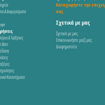
οχεία
Καταχωρήστε την επιχεί
ια & Διαμερίσματα
σας
Σχετικά με μας
νγκ
ρήσεις
Σχετικά με μας
τόρια & Ταβέρνες
Επικοινωνήστε μαζί μας
 Bars
Διαφημιστείτε
κέδαση
ιάσεις
αζιέρες
τηριότητες
ρικά Καταστήματα