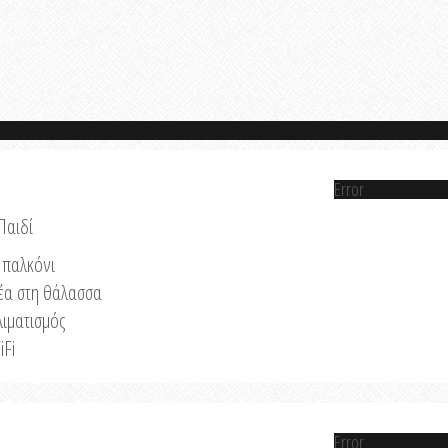
Error
Παιδί
παλκόνι
έα στη θάλασσα
λιματισμός
iFi
Error