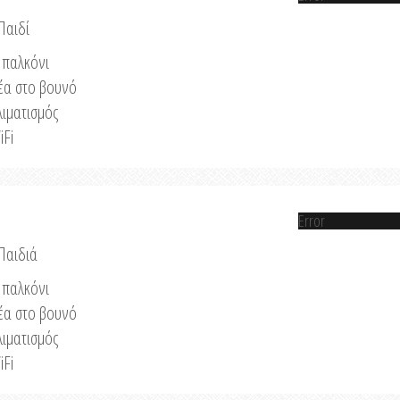
Παιδί
παλκόνι
έα στο βουνό
λιματισμός
iFi
Error
 Παιδιά
παλκόνι
έα στο βουνό
λιματισμός
iFi