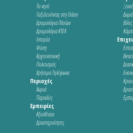
Το νησί
Ξενοδ
Ταξιδευόντας στη Θάσο
Δωμάτ
Δρομολόγια Πλοίων
Βίλες
Δρομολόγια ΚΤΕΛ
Κάμπι
Ιστορία
Επιχει
Φύση
Εστια
Αρχιτεκτονική
Beach
Πολιτισμός
Διασ
Χρήσιμα Τηλέφωνα
Ενοικ
Περιοχές
Κρου
Χωριά
Δρασ
Παραλίες
Εμπο
Εμπειρίες
Αξιοθέατα
Δραστηριότητες