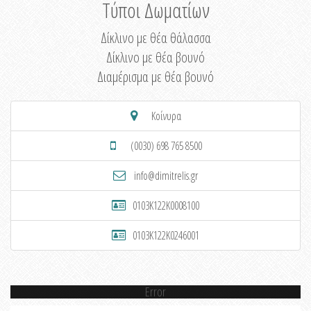
Τύποι Δωματίων
Δίκλινο με θέα θάλασσα
Δίκλινο με θέα βουνό
Διαμέρισμα με θέα βουνό
Κοίνυρα
(0030) 698 765 8500
info@dimitrelis.gr
0103K122K0008100
0103K122K0246001
Error