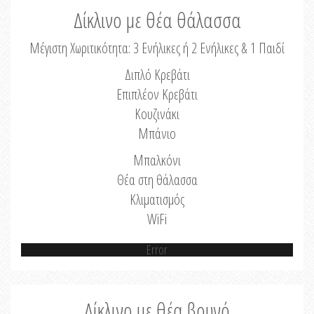
Δίκλινο με θέα θάλασσα
Μέγιστη Χωριτικότητα: 3 Ενήλικες ή 2 Ενήλικες & 1 Παιδί
Διπλό Κρεβάτι
Επιπλέον Κρεβάτι
Κουζινάκι
Μπάνιο
Μπαλκόνι
Θέα στη θάλασσα
Κλιματισμός
WiFi
Error
Δίκλινο με θέα βουνό