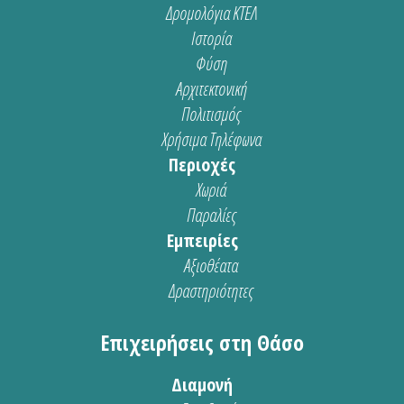
Δρομολόγια ΚΤΕΛ
Ιστορία
Φύση
Αρχιτεκτονική
Πολιτισμός
Χρήσιμα Τηλέφωνα
Περιοχές
Χωριά
Παραλίες
Εμπειρίες
Αξιοθέατα
Δραστηριότητες
Επιχειρήσεις στη Θάσο
Διαμονή