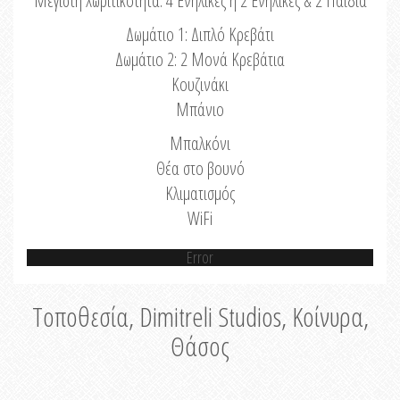
Μέγιστη Χωριτικότητα: 4 Ενήλικες ή 2 Ενήλικες & 2 Παιδιά
Δωμάτιο 1: Διπλό Κρεβάτι
Δωμάτιο 2: 2 Μονά Κρεβάτια
Κουζινάκι
Μπάνιο
Μπαλκόνι
Θέα στο βουνό
Κλιματισμός
WiFi
Error
Τοποθεσία, Dimitreli Studios, Κοίνυρα,
Θάσος