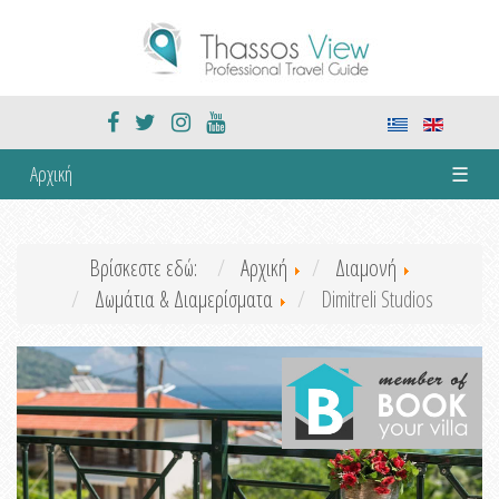
Αρχική
☰
Βρίσκεστε εδώ:
Αρχική
Διαμονή
Δωμάτια & Διαμερίσματα
Dimitreli Studios