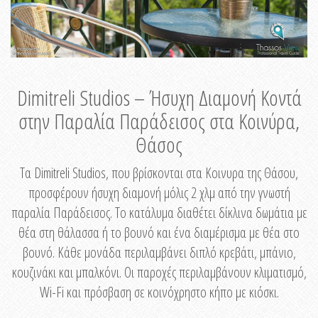
Dimitreli Studios – Ήσυχη Διαμονή Κοντά
στην Παραλία Παράδεισος στα Κοινύρα,
Θάσος
Τα Dimitreli Studios, που βρίσκονται στα Κοινυρα της Θάσου,
προσφέρουν ήσυχη διαμονή μόλις 2 χλμ από την γνωστή
παραλία Παράδεισος. Το κατάλυμα διαθέτει δίκλινα δωμάτια με
θέα στη θάλασσα ή το βουνό και ένα διαμέρισμα με θέα στο
βουνό. Κάθε μονάδα περιλαμβάνει διπλό κρεβάτι, μπάνιο,
κουζινάκι και μπαλκόνι. Οι παροχές περιλαμβάνουν κλιματισμό,
Wi-Fi και πρόσβαση σε κοινόχρηστο κήπο με κιόσκι.