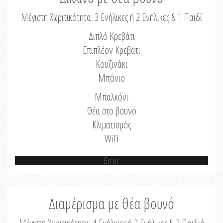
Μέγιστη Χωριτικότητα: 3 Ενήλικες ή 2 Ενήλικες & 1 Παιδί
Διπλό Κρεβάτι
Επιπλέον Κρεβάτι
Κουζινάκι
Μπάνιο
Μπαλκόνι
Θέα στο βουνό
Κλιματισμός
WiFi
Error
Διαμέρισμα με θέα βουνό