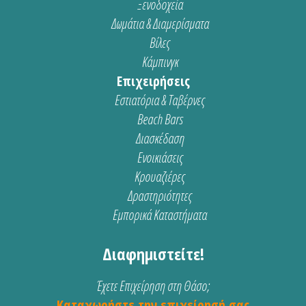
Ξενοδοχεία
Δωμάτια & Διαμερίσματα
Βίλες
Κάμπινγκ
Επιχειρήσεις
Εστιατόρια & Ταβέρνες
Beach Bars
Διασκέδαση
Ενοικιάσεις
Κρουαζιέρες
Δραστηριότητες
Εμπορικά Καταστήματα
Διαφημιστείτε!
Έχετε Επιχείρηση στη Θάσο;
Καταχωρήστε την επιχείρησή σας