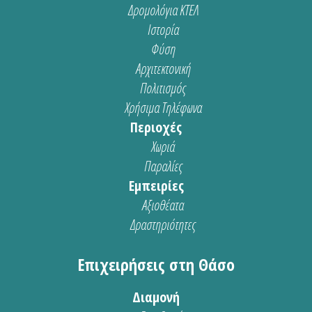
Δρομολόγια ΚΤΕΛ
Ιστορία
Φύση
Αρχιτεκτονική
Πολιτισμός
Χρήσιμα Τηλέφωνα
Περιοχές
Χωριά
Παραλίες
Εμπειρίες
Αξιοθέατα
Δραστηριότητες
Επιχειρήσεις στη Θάσο
Διαμονή