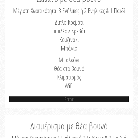
Μέγιστη Χωριτικότητα: 3 Ενήλικες ή 2 Ενήλικες & 1 Παιδί
Διπλό Κρεβάτι
Επιπλέον Κρεβάτι
Κουζινάκι
Μπάνιο
Μπαλκόνι
Θέα στο βουνό
Κλιματισμός
WiFi
Error
Διαμέρισμα με θέα βουνό