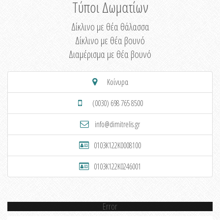
Τύποι Δωματίων
Δίκλινο με θέα θάλασσα
Δίκλινο με θέα βουνό
Διαμέρισμα με θέα βουνό
Κοίνυρα
(0030) 698 765 8500
info@dimitrelis.gr
0103K122K0008100
0103K122K0246001
Error