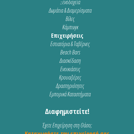
Ξενοδοχεία
Δωμάτια & Διαμερίσματα
Βίλες
Κάμπινγκ
Επιχειρήσεις
Εστιατόρια & Ταβέρνες
Beach Bars
Διασκέδαση
Ενοικιάσεις
Κρουαζιέρες
Δραστηριότητες
Εμπορικά Καταστήματα
Διαφημιστείτε!
Έχετε Επιχείρηση στη Θάσο;
Καταχωρήστε την επιχείρησή σας