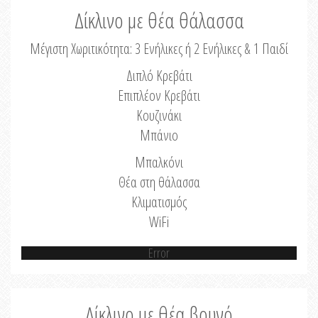
Δίκλινο με θέα θάλασσα
Μέγιστη Χωριτικότητα: 3 Ενήλικες ή 2 Ενήλικες & 1 Παιδί
Διπλό Κρεβάτι
Επιπλέον Κρεβάτι
Κουζινάκι
Μπάνιο
Μπαλκόνι
Θέα στη θάλασσα
Κλιματισμός
WiFi
Error
Δίκλινο με θέα βουνό