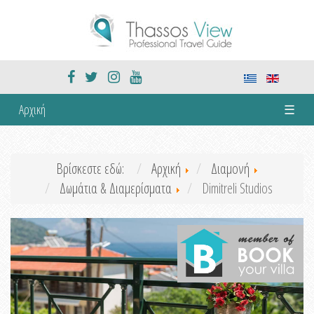
Αρχική
☰
Βρίσκεστε εδώ:
Αρχική
Διαμονή
Δωμάτια & Διαμερίσματα
Dimitreli Studios