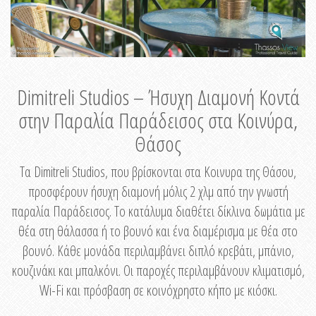
Dimitreli Studios – Ήσυχη Διαμονή Κοντά
στην Παραλία Παράδεισος στα Κοινύρα,
Θάσος
Τα Dimitreli Studios, που βρίσκονται στα Κοινυρα της Θάσου,
προσφέρουν ήσυχη διαμονή μόλις 2 χλμ από την γνωστή
παραλία Παράδεισος. Το κατάλυμα διαθέτει δίκλινα δωμάτια με
θέα στη θάλασσα ή το βουνό και ένα διαμέρισμα με θέα στο
βουνό. Κάθε μονάδα περιλαμβάνει διπλό κρεβάτι, μπάνιο,
κουζινάκι και μπαλκόνι. Οι παροχές περιλαμβάνουν κλιματισμό,
Wi-Fi και πρόσβαση σε κοινόχρηστο κήπο με κιόσκι.