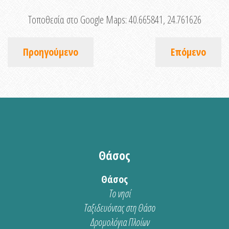
Τοποθεσία στο Google Maps:
40.665841, 24.761626
Προηγούμενο
Επόμενο
Θάσος
Θάσος
Το νησί
Ταξιδευόντας στη Θάσο
Δρομολόγια Πλοίων