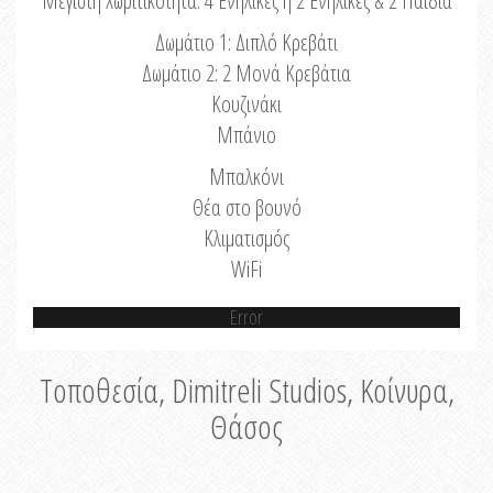
Μέγιστη Χωριτικότητα: 4 Ενήλικες ή 2 Ενήλικες & 2 Παιδιά
Δωμάτιο 1: Διπλό Κρεβάτι
Δωμάτιο 2: 2 Μονά Κρεβάτια
Κουζινάκι
Μπάνιο
Μπαλκόνι
Θέα στο βουνό
Κλιματισμός
WiFi
Error
Τοποθεσία, Dimitreli Studios, Κοίνυρα,
Θάσος