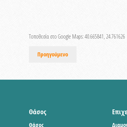
Τοποθεσία στο Google Maps:
40.665841, 24.761626
Προηγούμενο
Θάσος
Επιχ
Θάσος
Διαμο