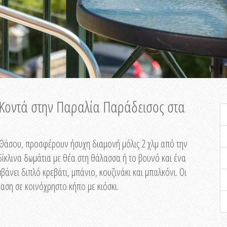
ή Κοντά στην Παραλία Παράδεισος στα
ης Θάσου, προσφέρουν ήσυχη διαμονή μόλις 2 χλμ από την
ίκλινα δωμάτια με θέα στη θάλασσα ή το βουνό και ένα
άνει διπλό κρεβάτι, μπάνιο, κουζινάκι και μπαλκόνι. Οι
αση σε κοινόχρηστο κήπο με κιόσκι.