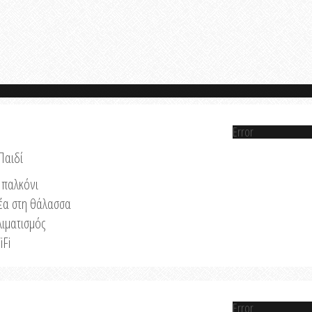
Error
Παιδί
παλκόνι
έα στη θάλασσα
λιματισμός
iFi
Error