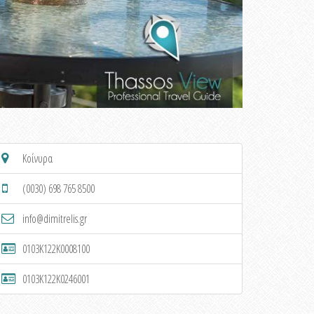
Κοίνυρα
(0030) 698 765 8500
info@dimitrelis.gr
0103K122K0008100
0103K122K0246001