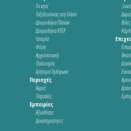
Το νησί
Ξενοδ
Ταξιδευόντας στη Θάσο
Δωμάτ
Δρομολόγια Πλοίων
Βίλες
Δρομολόγια ΚΤΕΛ
Κάμπι
Ιστορία
Επιχει
Φύση
Εστια
Αρχιτεκτονική
Beach
Πολιτισμός
Διασ
Χρήσιμα Τηλέφωνα
Ενοικ
Περιοχές
Κρου
Χωριά
Δρασ
Παραλίες
Εμπο
Εμπειρίες
Αξιοθέατα
Δραστηριότητες