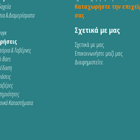
οχεία
Καταχωρήστε την επιχεί
ια & Διαμερίσματα
σας
Σχετικά με μας
νγκ
ρήσεις
Σχετικά με μας
τόρια & Ταβέρνες
Επικοινωνήστε μαζί μας
 Bars
Διαφημιστείτε
κέδαση
ιάσεις
αζιέρες
τηριότητες
ρικά Καταστήματα