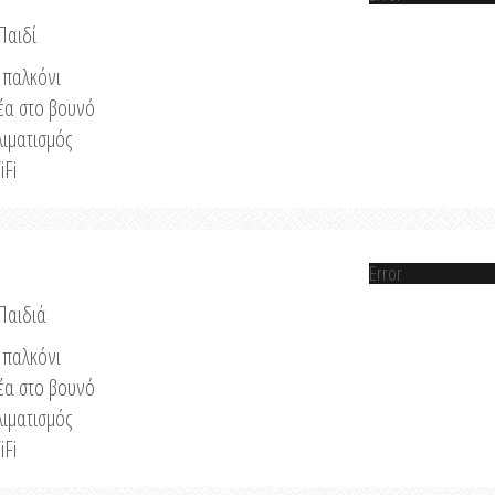
Παιδί
παλκόνι
έα στο βουνό
λιματισμός
iFi
Error
 Παιδιά
παλκόνι
έα στο βουνό
λιματισμός
iFi