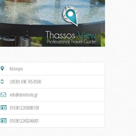
Κοίνυρα
(0030) 698 765 8500
info@dimitrelis.gr
0103K122K0008100
0103K122K0246001