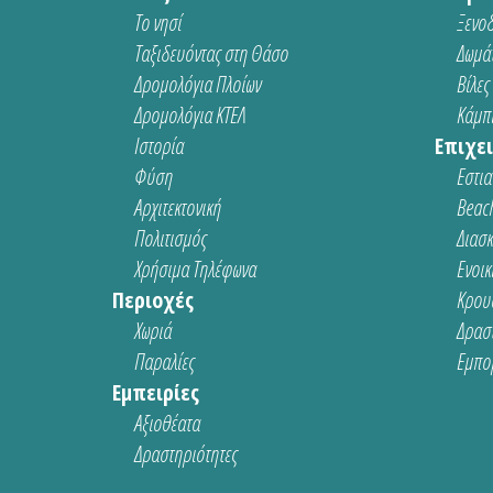
Το νησί
Ξενοδ
Ταξιδευόντας στη Θάσο
Δωμάτ
Δρομολόγια Πλοίων
Βίλες
Δρομολόγια ΚΤΕΛ
Κάμπι
Ιστορία
Επιχει
Φύση
Εστια
Αρχιτεκτονική
Beach
Πολιτισμός
Διασ
Χρήσιμα Τηλέφωνα
Ενοικ
Περιοχές
Κρου
Χωριά
Δρασ
Παραλίες
Εμπο
Εμπειρίες
Αξιοθέατα
Δραστηριότητες