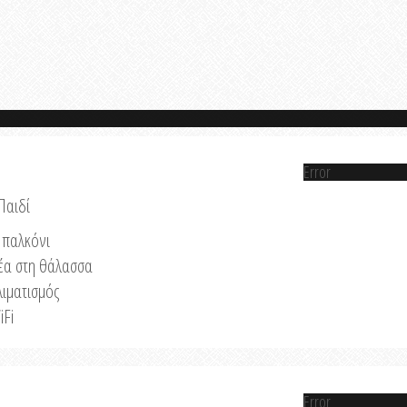
Error
Παιδί
παλκόνι
έα στη θάλασσα
λιματισμός
iFi
Error