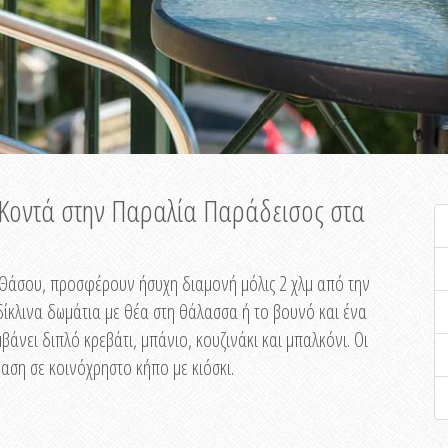
ή Κοντά στην Παραλία Παράδεισος στα
ης Θάσου, προσφέρουν ήσυχη διαμονή μόλις 2 χλμ από την
ίκλινα δωμάτια με θέα στη θάλασσα ή το βουνό και ένα
άνει διπλό κρεβάτι, μπάνιο, κουζινάκι και μπαλκόνι. Οι
αση σε κοινόχρηστο κήπο με κιόσκι.