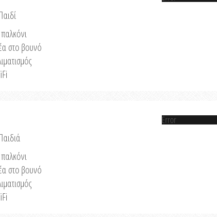
Παιδί
παλκόνι
έα στο βουνό
λιματισμός
iFi
Error
 Παιδιά
παλκόνι
έα στο βουνό
λιματισμός
iFi