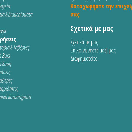
οχεία
Καταχωρήστε την επιχεί
ια & Διαμερίσματα
σας
Σχετικά με μας
νγκ
ρήσεις
Σχετικά με μας
τόρια & Ταβέρνες
Επικοινωνήστε μαζί μας
 Bars
Διαφημιστείτε
κέδαση
ιάσεις
αζιέρες
τηριότητες
ρικά Καταστήματα