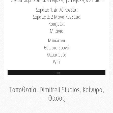
Μέγιστη Χωριτικότητα: 4 Ενήλικες ή 2 Ενήλικες & 2 Παιδιά
Δωμάτιο 1: Διπλό Κρεβάτι
Δωμάτιο 2: 2 Μονά Κρεβάτια
Κουζινάκι
Μπάνιο
Μπαλκόνι
Θέα στο βουνό
Κλιματισμός
WiFi
Error
Τοποθεσία, Dimitreli Studios, Κοίνυρα,
Θάσος