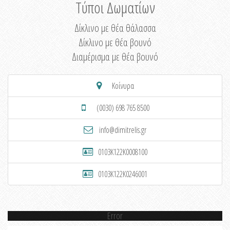
Τύποι Δωματίων
Δίκλινο με θέα θάλασσα
Δίκλινο με θέα βουνό
Διαμέρισμα με θέα βουνό
Κοίνυρα
(0030) 698 765 8500
info@dimitrelis.gr
0103K122K0008100
0103K122K0246001
Error