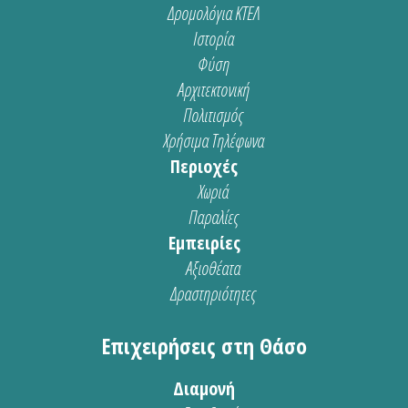
Δρομολόγια ΚΤΕΛ
Ιστορία
Φύση
Αρχιτεκτονική
Πολιτισμός
Χρήσιμα Τηλέφωνα
Περιοχές
Χωριά
Παραλίες
Εμπειρίες
Αξιοθέατα
Δραστηριότητες
Επιχειρήσεις στη Θάσο
Διαμονή