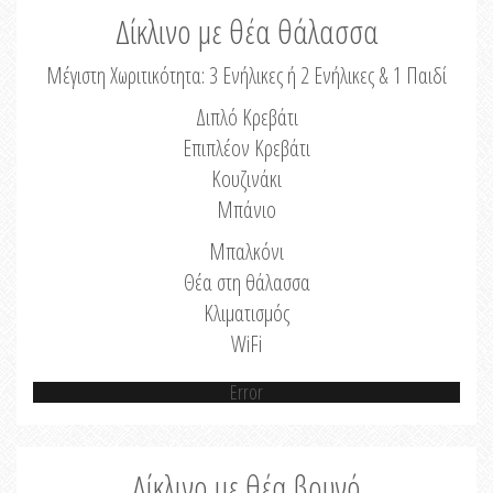
Δίκλινο με θέα θάλασσα
Μέγιστη Χωριτικότητα: 3 Ενήλικες ή 2 Ενήλικες & 1 Παιδί
Διπλό Κρεβάτι
Επιπλέον Κρεβάτι
Κουζινάκι
Μπάνιο
Μπαλκόνι
Θέα στη θάλασσα
Κλιματισμός
WiFi
Error
Δίκλινο με θέα βουνό