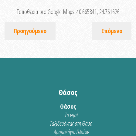
Τοποθεσία στο Google Maps:
40.665841, 24.761626
Προηγούμενο
Επόμενο
Θάσος
Θάσος
Το νησί
Ταξιδευόντας στη Θάσο
Δρομολόγια Πλοίων