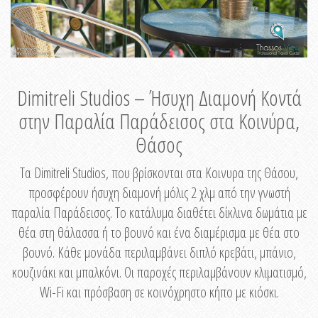
Dimitreli Studios – Ήσυχη Διαμονή Κοντά
στην Παραλία Παράδεισος στα Κοινύρα,
Θάσος
Τα Dimitreli Studios, που βρίσκονται στα Κοινυρα της Θάσου,
προσφέρουν ήσυχη διαμονή μόλις 2 χλμ από την γνωστή
παραλία Παράδεισος. Το κατάλυμα διαθέτει δίκλινα δωμάτια με
θέα στη θάλασσα ή το βουνό και ένα διαμέρισμα με θέα στο
βουνό. Κάθε μονάδα περιλαμβάνει διπλό κρεβάτι, μπάνιο,
κουζινάκι και μπαλκόνι. Οι παροχές περιλαμβάνουν κλιματισμό,
Wi-Fi και πρόσβαση σε κοινόχρηστο κήπο με κιόσκι.