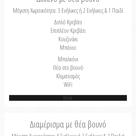
Μέγιστη Χωριτικότητα: 3 Ενήλικες ή 2 Ενήλικες & 1 Παιδί
Διπλό Κρεβάτι
Επιπλέον Κρεβάτι
Κουζινάκι
Μπάνιο
Μπαλκόνι
Θέα στο βουνό
Κλιματισμός
WiFi
Error
Διαμέρισμα με θέα βουνό