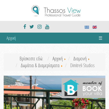
Αρχική
☰
Βρίσκεστε εδώ:
Αρχική
Διαμονή
Δωμάτια & Διαμερίσματα
Dimitreli Studios