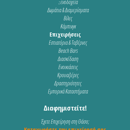
Ξενοδοχεία
Δωμάτια & Διαμερίσματα
Βίλες
Κάμπινγκ
Επιχειρήσεις
Εστιατόρια & Ταβέρνες
Beach Bars
Διασκέδαση
Ενοικιάσεις
Κρουαζιέρες
Δραστηριότητες
Εμπορικά Καταστήματα
Διαφημιστείτε!
Έχετε Επιχείρηση στη Θάσο;
Καταχωρήστε την επιχείρησή σας