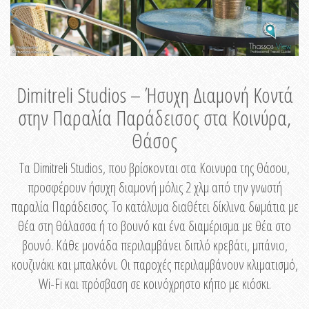
Dimitreli Studios – Ήσυχη Διαμονή Κοντά
στην Παραλία Παράδεισος στα Κοινύρα,
Θάσος
Τα Dimitreli Studios, που βρίσκονται στα Κοινυρα της Θάσου,
προσφέρουν ήσυχη διαμονή μόλις 2 χλμ από την γνωστή
παραλία Παράδεισος. Το κατάλυμα διαθέτει δίκλινα δωμάτια με
θέα στη θάλασσα ή το βουνό και ένα διαμέρισμα με θέα στο
βουνό. Κάθε μονάδα περιλαμβάνει διπλό κρεβάτι, μπάνιο,
κουζινάκι και μπαλκόνι. Οι παροχές περιλαμβάνουν κλιματισμό,
Wi-Fi και πρόσβαση σε κοινόχρηστο κήπο με κιόσκι.