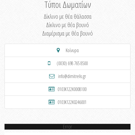
Τύποι Δωματίων
Δίκλινο με θέα θάλασσα
Δίκλινο με θέα βουνό
Διαμέρισμα με θέα βουνό
Κοίνυρα
(0030) 698 765 8500
info@dimitrelis.gr
0103K122K0008100
0103K122K0246001
Error