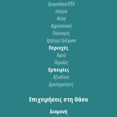
Δρομολόγια ΚΤΕΛ
Ιστορία
Φύση
Αρχιτεκτονική
Πολιτισμός
Χρήσιμα Τηλέφωνα
Περιοχές
Χωριά
Παραλίες
Εμπειρίες
Αξιοθέατα
Δραστηριότητες
Επιχειρήσεις στη Θάσο
Διαμονή