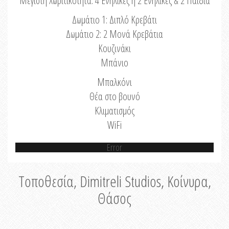
Μέγιστη Χωριτικότητα: 4 Ενήλικες ή 2 Ενήλικες & 2 Παιδιά
Δωμάτιο 1: Διπλό Κρεβάτι
Δωμάτιο 2: 2 Μονά Κρεβάτια
Κουζινάκι
Μπάνιο
Μπαλκόνι
Θέα στο βουνό
Κλιματισμός
WiFi
Error
Τοποθεσία, Dimitreli Studios, Κοίνυρα,
Θάσος