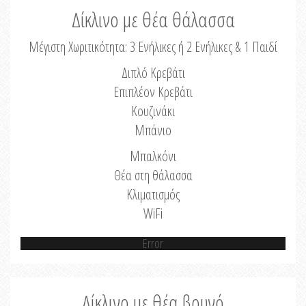
Δίκλινο με θέα θάλασσα
Μέγιστη Χωριτικότητα: 3 Ενήλικες ή 2 Ενήλικες & 1 Παιδί
Διπλό Κρεβάτι
Επιπλέον Κρεβάτι
Κουζινάκι
Μπάνιο
Μπαλκόνι
Θέα στη θάλασσα
Κλιματισμός
WiFi
Error
Δίκλινο με θέα βουνό