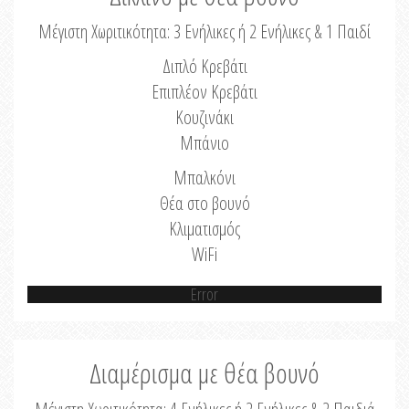
Μέγιστη Χωριτικότητα: 3 Ενήλικες ή 2 Ενήλικες & 1 Παιδί
Διπλό Κρεβάτι
Επιπλέον Κρεβάτι
Κουζινάκι
Μπάνιο
Μπαλκόνι
Θέα στο βουνό
Κλιματισμός
WiFi
Error
Διαμέρισμα με θέα βουνό