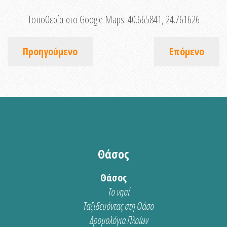
Τοποθεσία στο Google Maps:
40.665841, 24.761626
Προηγούμενο
Επόμενο
Θάσος
Θάσος
Το νησί
Ταξιδευόντας στη Θάσο
Δρομολόγια Πλοίων