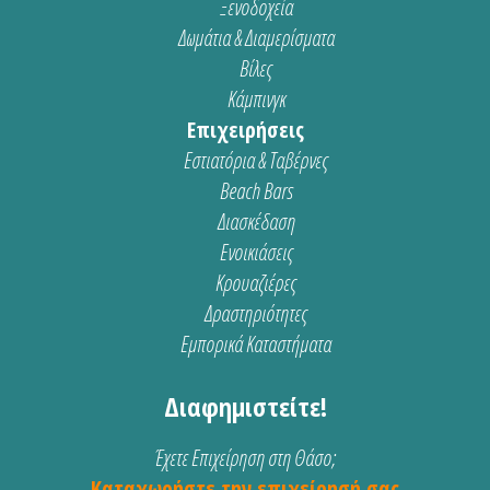
Ξενοδοχεία
Δωμάτια & Διαμερίσματα
Βίλες
Κάμπινγκ
Επιχειρήσεις
Εστιατόρια & Ταβέρνες
Beach Bars
Διασκέδαση
Ενοικιάσεις
Κρουαζιέρες
Δραστηριότητες
Εμπορικά Καταστήματα
Διαφημιστείτε!
Έχετε Επιχείρηση στη Θάσο;
Καταχωρήστε την επιχείρησή σας