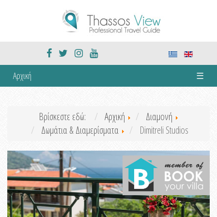
Αρχική
☰
Βρίσκεστε εδώ:
Αρχική
Διαμονή
Δωμάτια & Διαμερίσματα
Dimitreli Studios