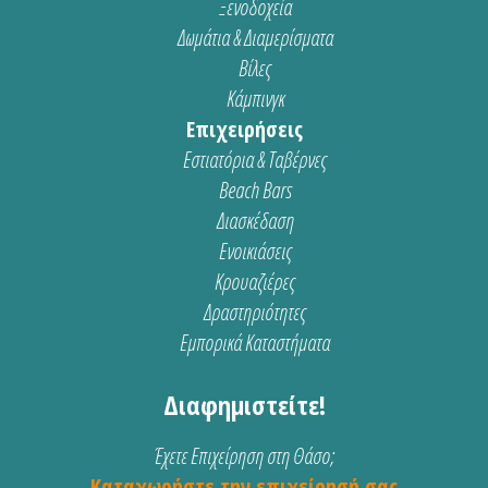
Ξενοδοχεία
Δωμάτια & Διαμερίσματα
Βίλες
Κάμπινγκ
Επιχειρήσεις
Εστιατόρια & Ταβέρνες
Beach Bars
Διασκέδαση
Ενοικιάσεις
Κρουαζιέρες
Δραστηριότητες
Εμπορικά Καταστήματα
Διαφημιστείτε!
Έχετε Επιχείρηση στη Θάσο;
Καταχωρήστε την επιχείρησή σας