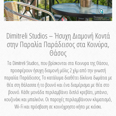
Dimitreli Studios – Ήσυχη Διαμονή Κοντά
στην Παραλία Παράδεισος στα Κοινύρα,
Θάσος
Τα Dimitreli Studios, που βρίσκονται στα Κοινυρα της Θάσου,
προσφέρουν ήσυχη διαμονή μόλις 2 χλμ από την γνωστή
παραλία Παράδεισος. Το κατάλυμα διαθέτει δίκλινα δωμάτια με
θέα στη θάλασσα ή το βουνό και ένα διαμέρισμα με θέα στο
βουνό. Κάθε μονάδα περιλαμβάνει διπλό κρεβάτι, μπάνιο,
κουζινάκι και μπαλκόνι. Οι παροχές περιλαμβάνουν κλιματισμό,
Wi-Fi και πρόσβαση σε κοινόχρηστο κήπο με κιόσκι.