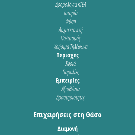
Δρομολόγια ΚΤΕΛ
Ιστορία
Φύση
Αρχιτεκτονική
Πολιτισμός
Χρήσιμα Τηλέφωνα
Περιοχές
Χωριά
Παραλίες
Εμπειρίες
Αξιοθέατα
Δραστηριότητες
Επιχειρήσεις στη Θάσο
Διαμονή