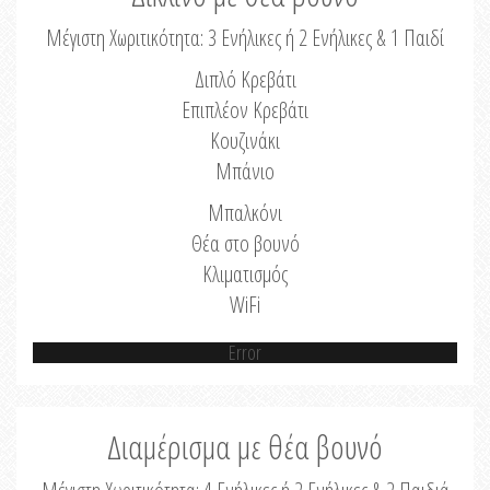
Μέγιστη Χωριτικότητα: 3 Ενήλικες ή 2 Ενήλικες & 1 Παιδί
Διπλό Κρεβάτι
Επιπλέον Κρεβάτι
Κουζινάκι
Μπάνιο
Μπαλκόνι
Θέα στο βουνό
Κλιματισμός
WiFi
Error
Διαμέρισμα με θέα βουνό