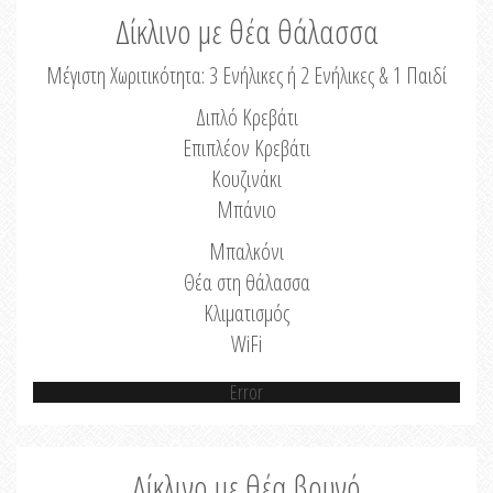
Δίκλινο με θέα θάλασσα
Μέγιστη Χωριτικότητα: 3 Ενήλικες ή 2 Ενήλικες & 1 Παιδί
Διπλό Κρεβάτι
Επιπλέον Κρεβάτι
Κουζινάκι
Μπάνιο
Μπαλκόνι
Θέα στη θάλασσα
Κλιματισμός
WiFi
Error
Δίκλινο με θέα βουνό