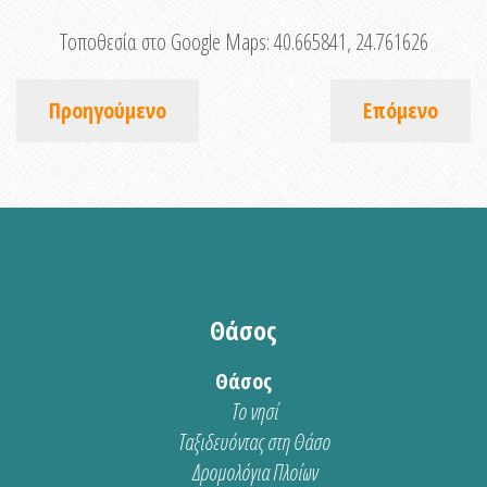
Τοποθεσία στο Google Maps:
40.665841, 24.761626
Προηγούμενο
Επόμενο
Θάσος
Θάσος
Το νησί
Ταξιδευόντας στη Θάσο
Δρομολόγια Πλοίων