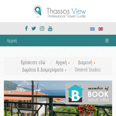
Αρχική
☰
Βρίσκεστε εδώ:
Αρχική
Διαμονή
Δωμάτια & Διαμερίσματα
Dimitreli Studios