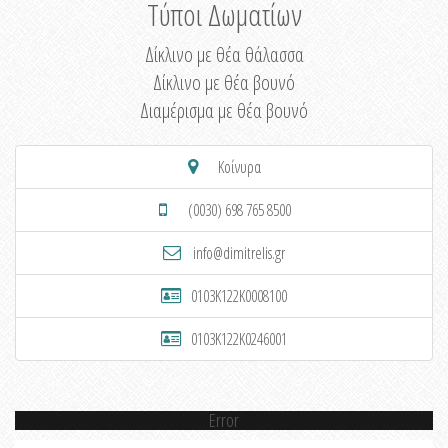
Τύποι Δωματίων
Δίκλινο με θέα θάλασσα
Δίκλινο με θέα βουνό
Διαμέρισμα με θέα βουνό
Κοίνυρα
(0030) 698 765 8500
info@dimitrelis.gr
0103K122K0008100
0103K122K0246001
Error