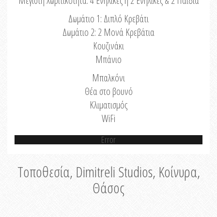
Μέγιστη Χωριτικότητα: 4 Ενήλικες ή 2 Ενήλικες & 2 Παιδιά
Δωμάτιο 1: Διπλό Κρεβάτι
Δωμάτιο 2: 2 Μονά Κρεβάτια
Κουζινάκι
Μπάνιο
Μπαλκόνι
Θέα στο βουνό
Κλιματισμός
WiFi
Error
Τοποθεσία, Dimitreli Studios, Κοίνυρα,
Θάσος