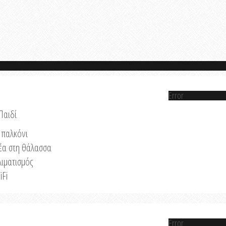
Error
Παιδί
παλκόνι
έα στη θάλασσα
λιματισμός
iFi
Error