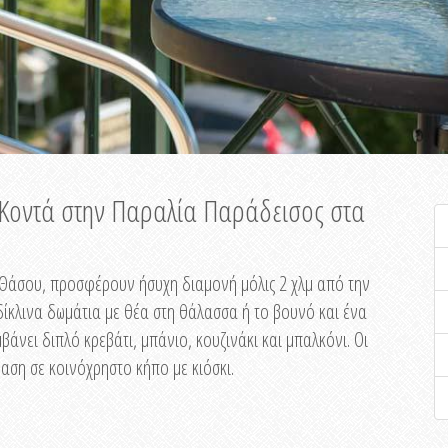
ή Κοντά στην Παραλία Παράδεισος στα
ης Θάσου, προσφέρουν ήσυχη διαμονή μόλις 2 χλμ από την
ίκλινα δωμάτια με θέα στη θάλασσα ή το βουνό και ένα
άνει διπλό κρεβάτι, μπάνιο, κουζινάκι και μπαλκόνι. Οι
αση σε κοινόχρηστο κήπο με κιόσκι.