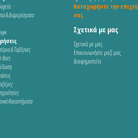
οχεία
Καταχωρήστε την επιχεί
ια & Διαμερίσματα
σας
Σχετικά με μας
νγκ
ρήσεις
Σχετικά με μας
τόρια & Ταβέρνες
Επικοινωνήστε μαζί μας
 Bars
Διαφημιστείτε
κέδαση
ιάσεις
αζιέρες
τηριότητες
ρικά Καταστήματα