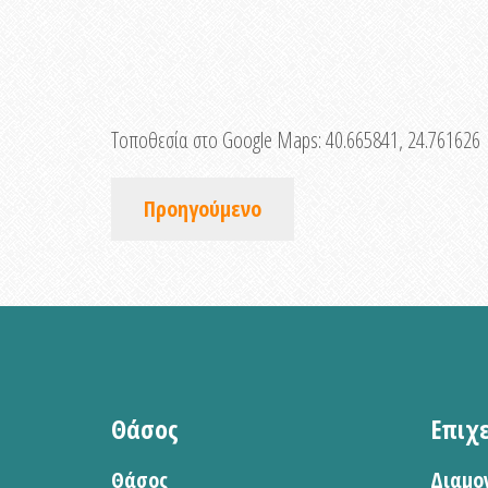
Τοποθεσία στο Google Maps:
40.665841, 24.761626
Προηγούμενο
Θάσος
Επιχ
Θάσος
Διαμο