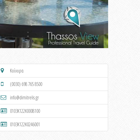
Κοίνυρα
(0030) 698 765 8500
info@dimitrelis.gr
0103K122K0008100
0103K122K0246001