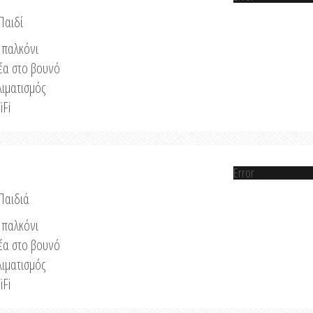
Παιδί
παλκόνι
έα στο βουνό
λιματισμός
iFi
Error
 Παιδιά
παλκόνι
έα στο βουνό
λιματισμός
iFi