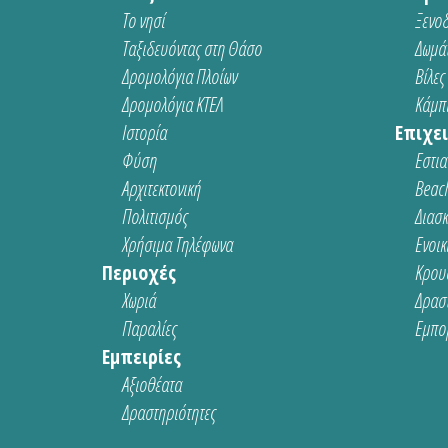
Το νησί
Ξενοδ
Ταξιδευόντας στη Θάσο
Δωμάτ
Δρομολόγια Πλοίων
Βίλες
Δρομολόγια ΚΤΕΛ
Κάμπι
Ιστορία
Επιχει
Φύση
Εστια
Αρχιτεκτονική
Beach
Πολιτισμός
Διασ
Χρήσιμα Τηλέφωνα
Ενοικ
Περιοχές
Κρου
Χωριά
Δρασ
Παραλίες
Εμπο
Εμπειρίες
Αξιοθέατα
Δραστηριότητες