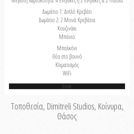
Μέγιστη Χωριτικότητα: 4 Ενήλικες ή 2 Ενήλικες & 2 Παιδιά
Δωμάτιο 1: Διπλό Κρεβάτι
Δωμάτιο 2: 2 Μονά Κρεβάτια
Κουζινάκι
Μπάνιο
Μπαλκόνι
Θέα στο βουνό
Κλιματισμός
WiFi
Error
Τοποθεσία, Dimitreli Studios, Κοίνυρα,
Θάσος