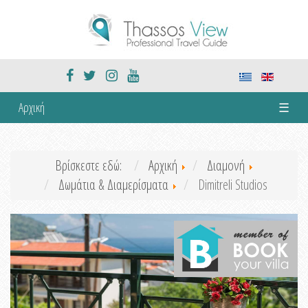
Αρχική
☰
Βρίσκεστε εδώ:
Αρχική
Διαμονή
Δωμάτια & Διαμερίσματα
Dimitreli Studios