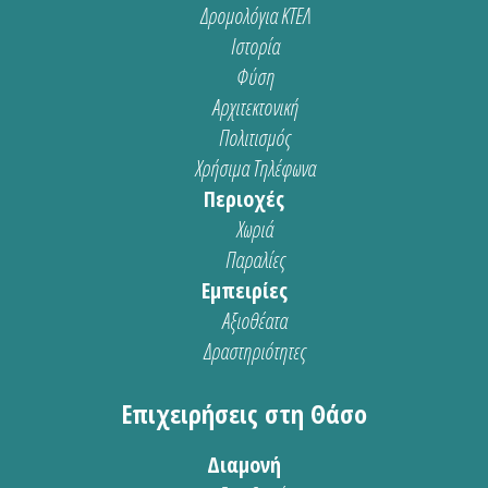
Δρομολόγια ΚΤΕΛ
Ιστορία
Φύση
Αρχιτεκτονική
Πολιτισμός
Χρήσιμα Τηλέφωνα
Περιοχές
Χωριά
Παραλίες
Εμπειρίες
Αξιοθέατα
Δραστηριότητες
Επιχειρήσεις στη Θάσο
Διαμονή