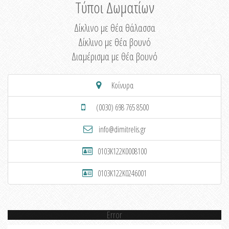
Τύποι Δωματίων
Δίκλινο με θέα θάλασσα
Δίκλινο με θέα βουνό
Διαμέρισμα με θέα βουνό
Κοίνυρα
(0030) 698 765 8500
info@dimitrelis.gr
0103K122K0008100
0103K122K0246001
Error