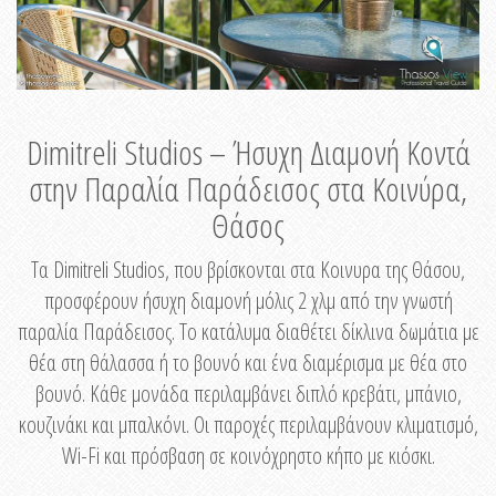
Dimitreli Studios – Ήσυχη Διαμονή Κοντά
στην Παραλία Παράδεισος στα Κοινύρα,
Θάσος
Τα Dimitreli Studios, που βρίσκονται στα Κοινυρα της Θάσου,
προσφέρουν ήσυχη διαμονή μόλις 2 χλμ από την γνωστή
παραλία Παράδεισος. Το κατάλυμα διαθέτει δίκλινα δωμάτια με
θέα στη θάλασσα ή το βουνό και ένα διαμέρισμα με θέα στο
βουνό. Κάθε μονάδα περιλαμβάνει διπλό κρεβάτι, μπάνιο,
κουζινάκι και μπαλκόνι. Οι παροχές περιλαμβάνουν κλιματισμό,
Wi-Fi και πρόσβαση σε κοινόχρηστο κήπο με κιόσκι.