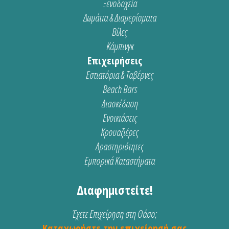
Ξενοδοχεία
Δωμάτια & Διαμερίσματα
Βίλες
Κάμπινγκ
Επιχειρήσεις
Εστιατόρια & Ταβέρνες
Beach Bars
Διασκέδαση
Ενοικιάσεις
Κρουαζιέρες
Δραστηριότητες
Εμπορικά Καταστήματα
Διαφημιστείτε!
Έχετε Επιχείρηση στη Θάσο;
Καταχωρήστε την επιχείρησή σας