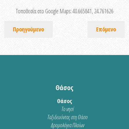
Τοποθεσία στο Google Maps:
40.665841, 24.761626
Προηγούμενο
Επόμενο
Θάσος
Θάσος
Το νησί
Ταξιδευόντας στη Θάσο
Δρομολόγια Πλοίων