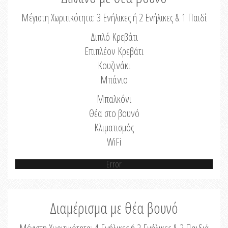
Μέγιστη Χωριτικότητα: 3 Ενήλικες ή 2 Ενήλικες & 1 Παιδί
Διπλό Κρεβάτι
Επιπλέον Κρεβάτι
Κουζινάκι
Μπάνιο
Μπαλκόνι
Θέα στο βουνό
Κλιματισμός
WiFi
Error
Διαμέρισμα με θέα βουνό