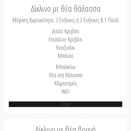
Δίκλινο με θέα θάλασσα
Μέγιστη Χωριτικότητα: 3 Ενήλικες ή 2 Ενήλικες & 1 Παιδί
Διπλό Κρεβάτι
Επιπλέον Κρεβάτι
Κουζινάκι
Μπάνιο
Μπαλκόνι
Θέα στη θάλασσα
Κλιματισμός
WiFi
Error
Δίκλινο με θέα βουνό