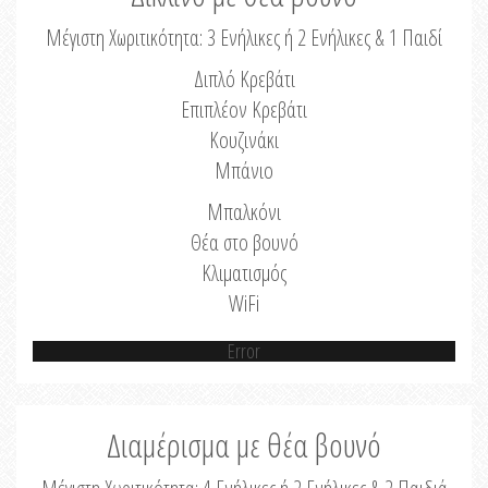
Μέγιστη Χωριτικότητα: 3 Ενήλικες ή 2 Ενήλικες & 1 Παιδί
Διπλό Κρεβάτι
Επιπλέον Κρεβάτι
Κουζινάκι
Μπάνιο
Μπαλκόνι
Θέα στο βουνό
Κλιματισμός
WiFi
Error
Διαμέρισμα με θέα βουνό