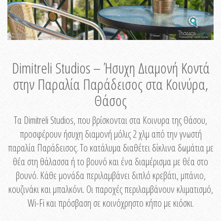
Dimitreli Studios – Ήσυχη Διαμονή Κοντά
στην Παραλία Παράδεισος στα Κοινύρα,
Θάσος
Τα Dimitreli Studios, που βρίσκονται στα Κοινυρα της Θάσου,
προσφέρουν ήσυχη διαμονή μόλις 2 χλμ από την γνωστή
παραλία Παράδεισος. Το κατάλυμα διαθέτει δίκλινα δωμάτια με
θέα στη θάλασσα ή το βουνό και ένα διαμέρισμα με θέα στο
βουνό. Κάθε μονάδα περιλαμβάνει διπλό κρεβάτι, μπάνιο,
κουζινάκι και μπαλκόνι. Οι παροχές περιλαμβάνουν κλιματισμό,
Wi-Fi και πρόσβαση σε κοινόχρηστο κήπο με κιόσκι.