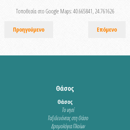
Τοποθεσία στο Google Maps:
40.665841, 24.761626
Προηγούμενο
Επόμενο
Θάσος
Θάσος
Το νησί
Ταξιδευόντας στη Θάσο
Δρομολόγια Πλοίων