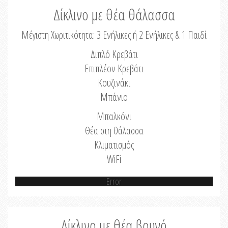
Δίκλινο με θέα θάλασσα
Μέγιστη Χωριτικότητα: 3 Ενήλικες ή 2 Ενήλικες & 1 Παιδί
Διπλό Κρεβάτι
Επιπλέον Κρεβάτι
Κουζινάκι
Μπάνιο
Μπαλκόνι
Θέα στη θάλασσα
Κλιματισμός
WiFi
Error
Δίκλινο με θέα βουνό