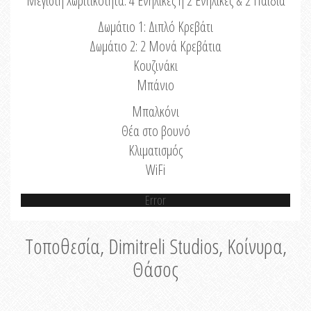
Μέγιστη Χωριτικότητα: 4 Ενήλικες ή 2 Ενήλικες & 2 Παιδιά
Δωμάτιο 1: Διπλό Κρεβάτι
Δωμάτιο 2: 2 Μονά Κρεβάτια
Κουζινάκι
Μπάνιο
Μπαλκόνι
Θέα στο βουνό
Κλιματισμός
WiFi
Error
Τοποθεσία, Dimitreli Studios, Κοίνυρα,
Θάσος