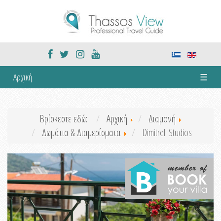
Αρχική
☰
Βρίσκεστε εδώ:
Αρχική
Διαμονή
Δωμάτια & Διαμερίσματα
Dimitreli Studios