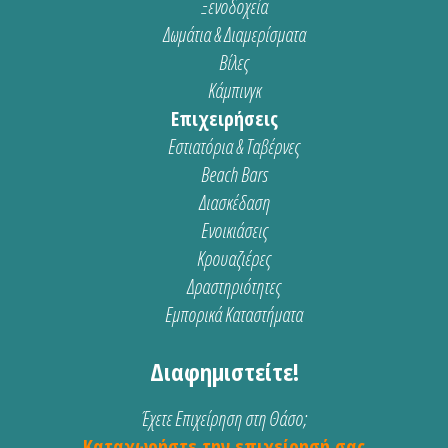
Ξενοδοχεία
Δωμάτια & Διαμερίσματα
Βίλες
Κάμπινγκ
Επιχειρήσεις
Εστιατόρια & Ταβέρνες
Beach Bars
Διασκέδαση
Ενοικιάσεις
Κρουαζιέρες
Δραστηριότητες
Εμπορικά Καταστήματα
Διαφημιστείτε!
Έχετε Επιχείρηση στη Θάσο;
Καταχωρήστε την επιχείρησή σας