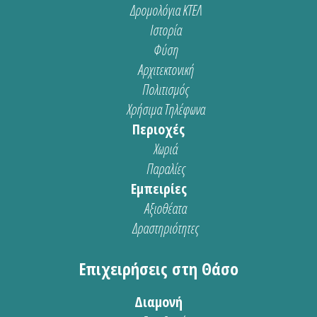
Δρομολόγια ΚΤΕΛ
Ιστορία
Φύση
Αρχιτεκτονική
Πολιτισμός
Χρήσιμα Τηλέφωνα
Περιοχές
Χωριά
Παραλίες
Εμπειρίες
Αξιοθέατα
Δραστηριότητες
Επιχειρήσεις στη Θάσο
Διαμονή