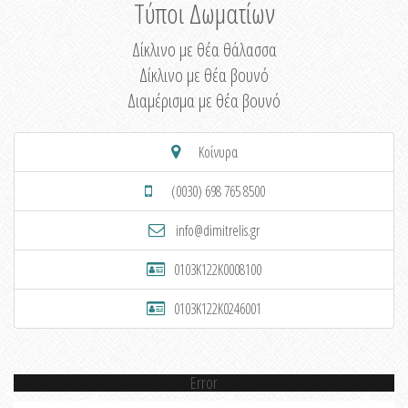
Τύποι Δωματίων
Δίκλινο με θέα θάλασσα
Δίκλινο με θέα βουνό
Διαμέρισμα με θέα βουνό
Κοίνυρα
(0030) 698 765 8500
info@dimitrelis.gr
0103K122K0008100
0103K122K0246001
Error