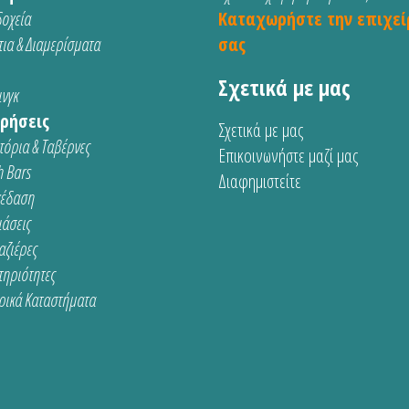
οχεία
Καταχωρήστε την επιχεί
ια & Διαμερίσματα
σας
Σχετικά με μας
νγκ
ρήσεις
Σχετικά με μας
τόρια & Ταβέρνες
Επικοινωνήστε μαζί μας
 Bars
Διαφημιστείτε
κέδαση
ιάσεις
αζιέρες
τηριότητες
ρικά Καταστήματα