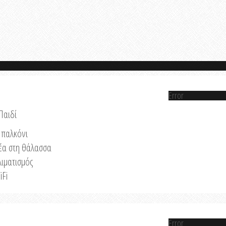
Error
Παιδί
παλκόνι
έα στη θάλασσα
λιματισμός
iFi
Error