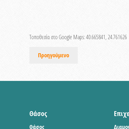
Τοποθεσία στο Google Maps:
40.665841, 24.761626
Προηγούμενο
Θάσος
Επιχ
Θάσος
Διαμο