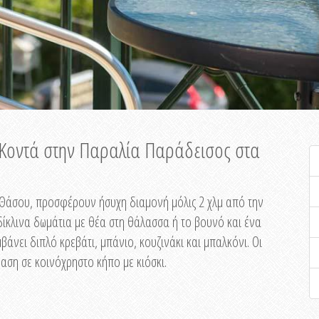
ή Κοντά στην Παραλία Παράδεισος στα
ης Θάσου, προσφέρουν ήσυχη διαμονή μόλις 2 χλμ από την
ίκλινα δωμάτια με θέα στη θάλασσα ή το βουνό και ένα
άνει διπλό κρεβάτι, μπάνιο, κουζινάκι και μπαλκόνι. Οι
αση σε κοινόχρηστο κήπο με κιόσκι.