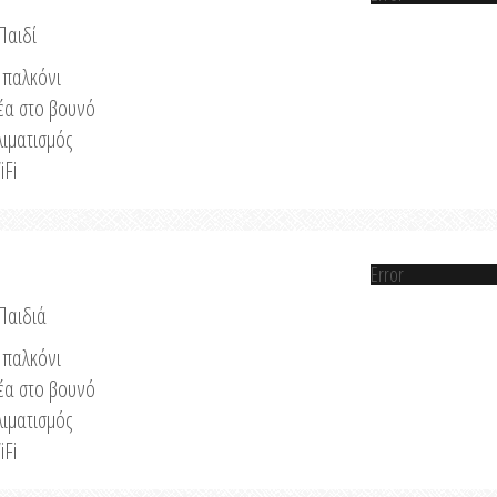
Παιδί
παλκόνι
έα στο βουνό
λιματισμός
iFi
Error
 Παιδιά
παλκόνι
έα στο βουνό
λιματισμός
iFi