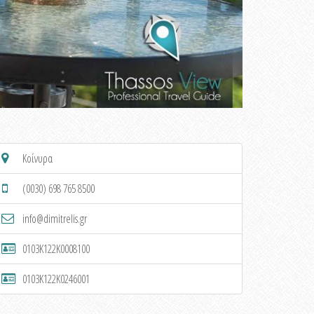
Κοίνυρα
(0030) 698 765 8500
info@dimitrelis.gr
0103K122K0008100
0103K122K0246001