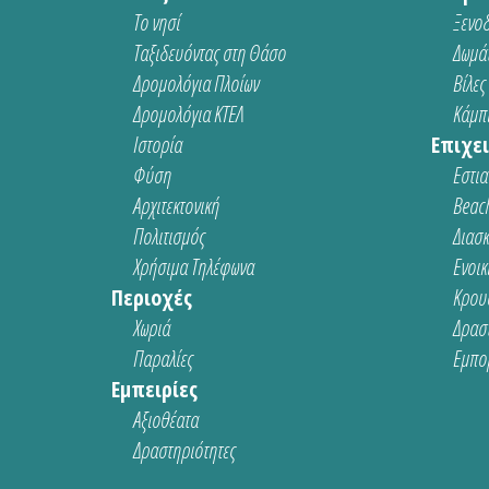
Το νησί
Ξενοδ
Ταξιδευόντας στη Θάσο
Δωμάτ
Δρομολόγια Πλοίων
Βίλες
Δρομολόγια ΚΤΕΛ
Κάμπι
Ιστορία
Επιχει
Φύση
Εστια
Αρχιτεκτονική
Beach
Πολιτισμός
Διασ
Χρήσιμα Τηλέφωνα
Ενοικ
Περιοχές
Κρου
Χωριά
Δρασ
Παραλίες
Εμπο
Εμπειρίες
Αξιοθέατα
Δραστηριότητες