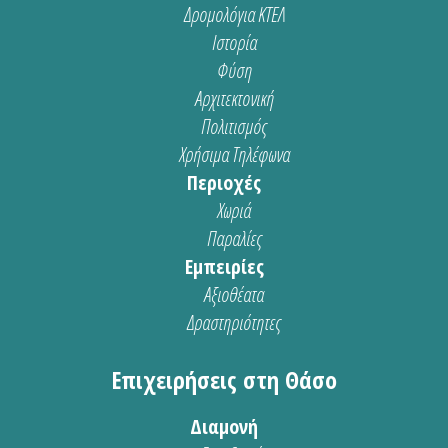
Δρομολόγια ΚΤΕΛ
Ιστορία
Φύση
Αρχιτεκτονική
Πολιτισμός
Χρήσιμα Τηλέφωνα
Περιοχές
Χωριά
Παραλίες
Εμπειρίες
Αξιοθέατα
Δραστηριότητες
Επιχειρήσεις στη Θάσο
Διαμονή