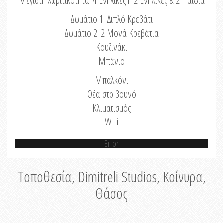
Μέγιστη Χωριτικότητα: 4 Ενήλικες ή 2 Ενήλικες & 2 Παιδιά
Δωμάτιο 1: Διπλό Κρεβάτι
Δωμάτιο 2: 2 Μονά Κρεβάτια
Κουζινάκι
Μπάνιο
Μπαλκόνι
Θέα στο βουνό
Κλιματισμός
WiFi
Error
Τοποθεσία, Dimitreli Studios, Κοίνυρα,
Θάσος