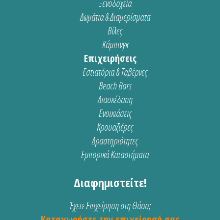
Ξενοδοχεία
Δωμάτια & Διαμερίσματα
Βίλες
Κάμπινγκ
Επιχειρήσεις
Εστιατόρια & Ταβέρνες
Beach Bars
Διασκέδαση
Ενοικιάσεις
Κρουαζιέρες
Δραστηριότητες
Εμπορικά Καταστήματα
Διαφημιστείτε!
Έχετε Επιχείρηση στη Θάσο;
Καταχωρήστε την επιχείρησή σας