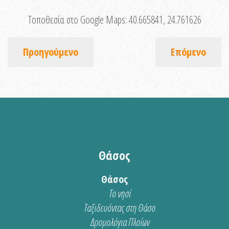
Τοποθεσία στο Google Maps:
40.665841, 24.761626
Προηγούμενο
Επόμενο
Θάσος
Θάσος
Το νησί
Ταξιδευόντας στη Θάσο
Δρομολόγια Πλοίων