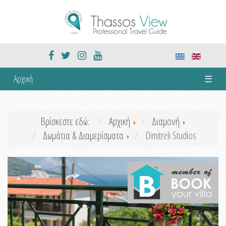
Αρχική
☰
Βρίσκεστε εδώ:
Αρχική
Διαμονή
Δωμάτια & Διαμερίσματα
Dimitreli Studios