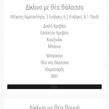
Δίκλινο με θέα θάλασσα
Μέγιστη Χωριτικότητα: 3 Ενήλικες ή 2 Ενήλικες & 1 Παιδί
Διπλό Κρεβάτι
Επιπλέον Κρεβάτι
Κουζινάκι
Μπάνιο
Μπαλκόνι
Θέα στη θάλασσα
Κλιματισμός
WiFi
Error
Δίκλινο με θέα βουνό