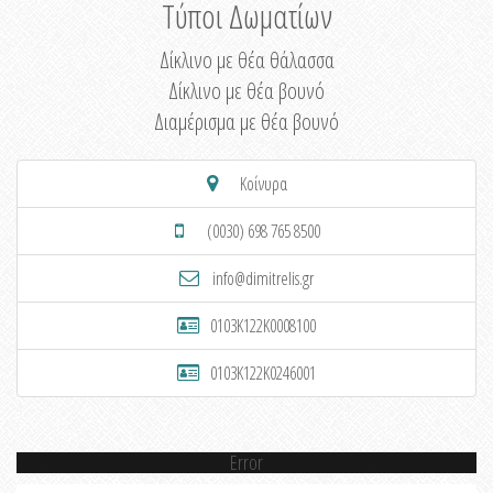
Τύποι Δωματίων
Δίκλινο με θέα θάλασσα
Δίκλινο με θέα βουνό
Διαμέρισμα με θέα βουνό
Κοίνυρα
(0030) 698 765 8500
info@dimitrelis.gr
0103K122K0008100
0103K122K0246001
Error