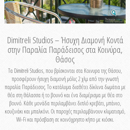
Dimitreli Studios – Ήσυχη Διαμονή Κοντά
στην Παραλία Παράδεισος στα Κοινύρα,
Θάσος
Τα Dimitreli Studios, που βρίσκονται στα Κοινυρα της Θάσου,
προσφέρουν ήσυχη διαμονή μόλις 2 χλμ από την γνωστή
παραλία Παράδεισος. Το κατάλυμα διαθέτει δίκλινα δωμάτια με
θέα στη θάλασσα ή το βουνό και ένα διαμέρισμα με θέα στο
βουνό. Κάθε μονάδα περιλαμβάνει διπλό κρεβάτι, μπάνιο,
κουζινάκι και μπαλκόνι. Οι παροχές περιλαμβάνουν κλιματισμό,
Wi-Fi και πρόσβαση σε κοινόχρηστο κήπο με κιόσκι.