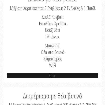
Μέγιστη Χωριτικότητα: 3 Ενήλικες ή 2 Ενήλικες & 1 Παιδί
Διπλό Κρεβάτι
Επιπλέον Κρεβάτι
Κουζινάκι
Μπάνιο
Μπαλκόνι
Θέα στο βουνό
Κλιματισμός
WiFi
Error
Διαμέρισμα με θέα βουνό